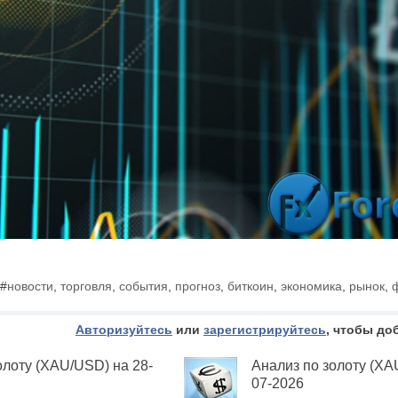
#
новости
,
торговля
,
события
,
прогноз
,
биткоин
,
экономика
,
рынок
,
Авторизуйтесь
или
зарегистрируйтесь
, чтобы до
олоту (XAU/USD) на 28-
Анализ по золоту (XA
07-2026