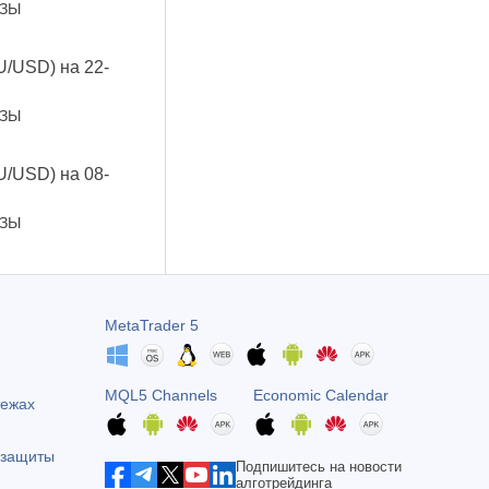
ОЗЫ
U/USD) на 22-
ОЗЫ
U/USD) на 08-
ОЗЫ
MetaTrader 5
MQL5 Channels
Economic Calendar
тежах
 защиты
Подпишитесь на новости
алготрейдинга