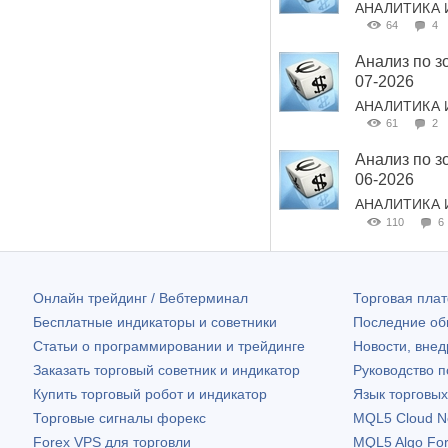
АНАЛИТИКА 
64
4
Анализ по з
07-2026
АНАЛИТИКА 
61
2
Анализ по з
06-2026
АНАЛИТИКА 
110
6
Онлайн трейдинг / Вебтерминал
Торговая пл
Бесплатные индикаторы и советники
Последние о
Статьи о программировании и трейдинге
Новости, внед
Заказать торговый советник и индикатор
Руководство 
Купить торговый робот и индикатор
Язык торговы
Торговые сигналы форекс
MQL5 Cloud N
Forex VPS для торговли
MQL5 Algo Fo