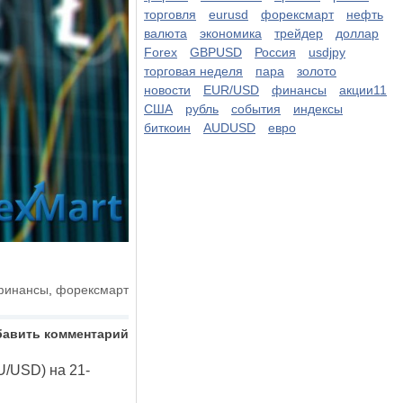
торговля
eurusd
форексмарт
нефть
валюта
экономика
трейдер
доллар
Forex
GBPUSD
Россия
usdjpy
торговая неделя
пара
золото
новости
EUR/USD
финансы
акции11
США
рубль
события
индексы
биткоин
AUDUSD
евро
финансы
,
форексмарт
бавить комментарий
U/USD) на 21-