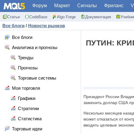
Форум
Маркет
Сигналы
Фриланс
V
Статьи
CodeBase
Algo Forge
Документация
Учебни
Все блоги
/
Новости рынков
Все блоги
ПУТИН: КР
Аналитика и прогнозы
Тренды
Прогнозы
Торговые системы
Моя торговля
Президент России Владим
Графики
заменить доллар США пр
Стратегии
Несколько месяцев назад
Статистика
может отказаться от кон
вводить целевые экономи
Торговые идеи