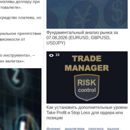
ернативы доллару при
птовалюте».
средство платежа, но
Фундаментальный анализ рынка за
циальное препятствие
07.08.2026 (EURUSD, GBPUSD,
ависимости от
USDJPY)
о инструмента», –
10
гих валютах».
Как установить дополнительные уровни
Take Profit и Stop Loss для ордера или
позиции
форекс
аналитика
прогноз
рынок