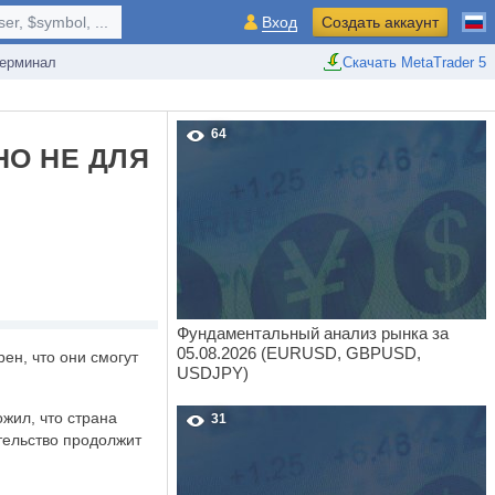
r, $symbol, ...
Вход
Создать аккаунт
ерминал
Скачать MetaTrader 5
64
НО НЕ ДЛЯ
Фундаментальный анализ рынка за
05.08.2026 (EURUSD, GBPUSD,
ен, что они смогут
USDJPY)
жил, что страна
31
тельство продолжит