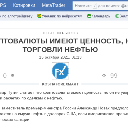
PS
Котировки
MetaTrader
Нажмите
/
для поиска: @use
к по алготрейдингу
Учебник по нейросетям
Календарь
Вебт
НОВОСТИ РЫНКОВ
ИПТОВАЛЮТЫ ИМЕЮТ ЦЕННОСТЬ, 
ТОРГОВЛИ НЕФТЬЮ
15 октября 2021, 01:13
0
99
KOSTIAFOREXMART
ир Путин считает, что криптовалюты имеют ценность, но он не увер
и расчетах по сделкам с нефтью.
 заместитель премьер-министра России Александр Новак предполо
трактов на сырую нефть в долларах США, если американское прави
ческие санкции.