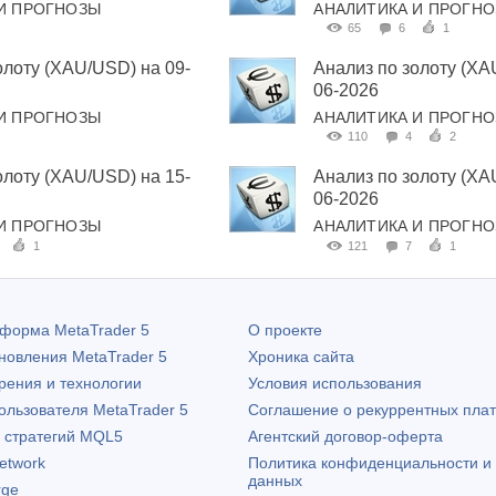
И ПРОГНОЗЫ
АНАЛИТИКА И ПРОГН
65
6
1
олоту (XAU/USD) на 09-
Анализ по золоту (XA
06-2026
И ПРОГНОЗЫ
АНАЛИТИКА И ПРОГН
110
4
2
олоту (XAU/USD) на 15-
Анализ по золоту (XA
06-2026
И ПРОГНОЗЫ
АНАЛИТИКА И ПРОГН
1
121
7
1
атформа
MetaTrader 5
О проекте
бновления
MetaTrader 5
Хроника сайта
рения и технологии
Условия использования
пользователя
MetaTrader 5
Соглашение о рекуррентных пла
х стратегий MQL5
Агентский договор-оферта
etwork
Политика конфиденциальности и
данных
rge