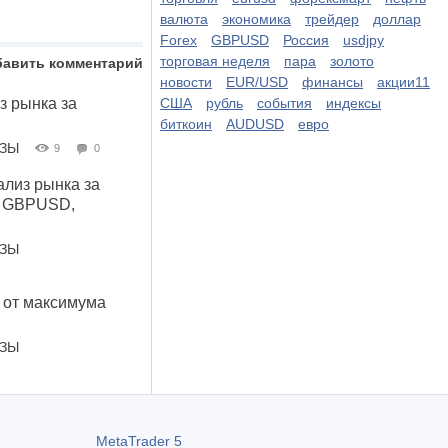
валюта
экономика
трейдер
доллар
Forex
GBPUSD
Россия
usdjpy
торговая неделя
пара
золото
бавить комментарий
новости
EUR/USD
финансы
акции11
 рынка за
США
рубль
события
индексы
биткоин
AUDUSD
евро
ОЗЫ
9
0
лиз рынка за
, GBPUSD,
ОЗЫ
 от максимума
ОЗЫ
MetaTrader 5