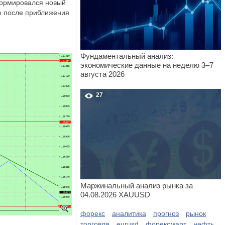
формировался новый
е после приближения
Фундаментальный анализ:
экономические данные на неделю 3–7
августа 2026
27
Маржинальный анализ рынка за
04.08.2026 XAUUSD
форекс
аналитика
прогноз
рынок
торговля
eurusd
форексмарт
нефть