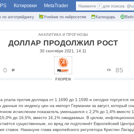
PS
Котировки
MetaTrader
Нажмите
/
для поиска: @use
к по алготрейдингу
Учебник по нейросетям
Календарь
Вебт
АНАЛИТИКА И ПРОГНОЗЫ
ДОЛЛАР ПРОДОЛЖИЛ РОСТ
30 сентября 2021, 14:11
0
85
FXOPEN
 упала против доллара от 1.1690 до 1.1590 и сегодня торгуется ок
 данные по индексу цен на импорт Германии за август, который с
ячном исчислении показатель уменьшился с 2,2% до 1,4% вместо 
 15,0% до 16,5%, вместо 16,1% ожидаемых. В целом, инфляционно
стаётся существенным, но вряд ли подтолкнёт Европейский Центра
я ставок. Накануне глава европейского регулятора Кристин Лагард