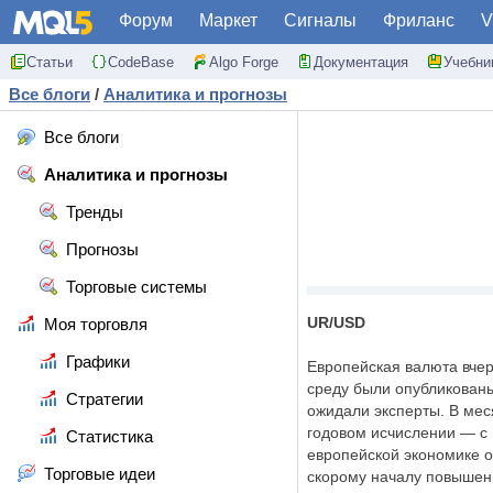
Форум
Маркет
Сигналы
Фриланс
V
Статьи
CodeBase
Algo Forge
Документация
Учебни
Все блоги
/
Аналитика и прогнозы
Все блоги
Аналитика и прогнозы
Тренды
Прогнозы
Торговые системы
UR/USD
Моя торговля
Графики
Европейская валюта вчера
среду были опубликованы
Стратегии
ожидали эксперты. В мес
годовом исчислении — с
Статистика
европейской экономике о
Торговые идеи
скорому началу повышени