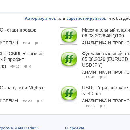
Авторизуйтесь
или
зарегистрируйтесь
, чтобы до
- старт продаж
Маржинальный анализ
06.08.2026 #NQ100
СИСТЕМЫ
АНАЛИТИКА И ПРОГН
4
0
E BOMBER - новые
Фундаментальный ана
вый профит
05.08.2026 (EURUSD
USDJPY)
ВЛЯ
15
0
АНАЛИТИКА И ПРОГН
41
0
- запуск на MQL5 в
USDJPY развернулся
за 40 лет
СИСТЕМЫ
АНАЛИТИКА И ПРОГН
20
0
15
0
атформа
MetaTrader 5
О проекте