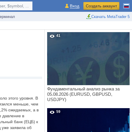
r, $symbol, ...
Вход
Создать аккаунт
ерминал
Скачать MetaTrader 5
41
Фундаментальный анализ рынка за
05.08.2026 (EURUSD, GBPUSD,
оло этого уровня. В
USDJPY)
низился меньше, чем
1,2% ожидаемых, а в
59
е давление в
льный банк (ЕЦБ) к
 уже заявила об