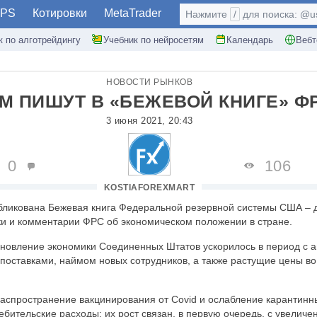
PS
Котировки
MetaTrader
Нажмите
/
для поиска: @use
к по алготрейдингу
Учебник по нейросетям
Календарь
Вебт
НОВОСТИ РЫНКОВ
М ПИШУТ В «БЕЖЕВОЙ КНИГЕ» Ф
3 июня 2021, 20:43
0
106
KOSTIAFOREXMART
бликована Бежевая книга Федеральной резервной системы США – д
ки и комментарии ФРС об экономическом положении в стране.
ановление экономики Соединенных Штатов ускорилось в период с а
поставками, наймом новых сотрудников, а также растущие цены во
аспространение вакцинирования от Covid и ослабление карантинн
ебительские расходы: их рост связан, в первую очередь, с увелич