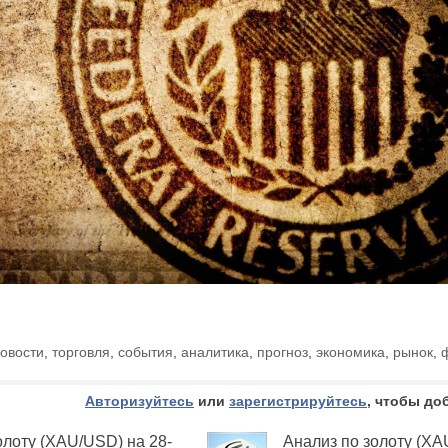
овости
,
торговля
,
события
,
аналитика
,
прогноз
,
экономика
,
рынок
,
Авторизуйтесь
или
зарегистрируйтесь
, чтобы до
олоту (XAU/USD) на 28-
Анализ по золоту (XA