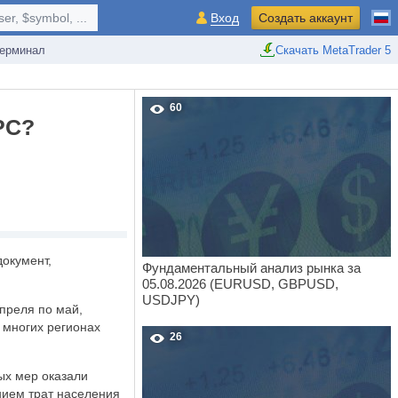
r, $symbol, ...
Вход
Создать аккаунт
ерминал
Скачать MetaTrader 5
60
РС?
окумент,
Фундаментальный анализ рынка за
05.08.2026 (EURUSD, GBPUSD,
USDJPY)
преля по май,
 многих регионах
26
ых мер оказали
ением трат населения