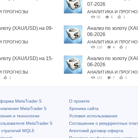
07-2026
И ПРОГНОЗЫ
АНАЛИТИКА И ПРОГН
65
6
1
олоту (XAU/USD) на 09-
Анализ по золоту (XA
06-2026
И ПРОГНОЗЫ
АНАЛИТИКА И ПРОГН
110
4
2
олоту (XAU/USD) на 15-
Анализ по золоту (XA
06-2026
И ПРОГНОЗЫ
АНАЛИТИКА И ПРОГН
1
121
7
1
атформа
MetaTrader 5
О проекте
бновления
MetaTrader 5
Хроника сайта
рения и технологии
Условия использования
пользователя
MetaTrader 5
Соглашение о рекуррентных пла
х стратегий MQL5
Агентский договор-оферта