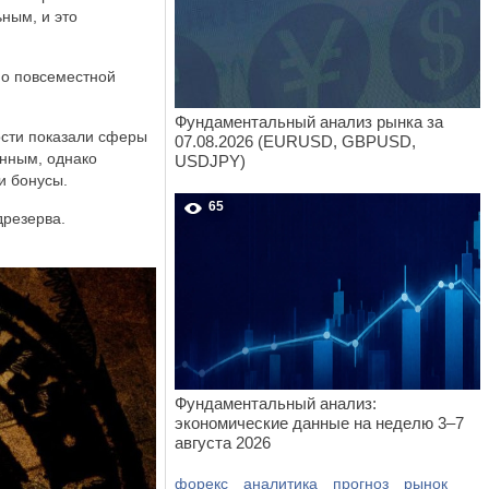
ным, и это
 о повсеместной
Фундаментальный анализ рынка за
ости показали сферы
07.08.2026 (EURUSD, GBPUSD,
енным, однако
USDJPY)
и бонусы.
65
дрезерва.
Фундаментальный анализ:
экономические данные на неделю 3–7
августа 2026
форекс
аналитика
прогноз
рынок