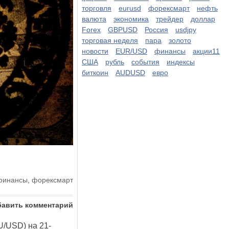
торговля
eurusd
форексмарт
нефть
валюта
экономика
трейдер
доллар
Forex
GBPUSD
Россия
usdjpy
торговая неделя
пара
золото
новости
EUR/USD
финансы
акции11
США
рубль
события
индексы
биткоин
AUDUSD
евро
финансы
,
форексмарт
бавить комментарий
U/USD) на 21-