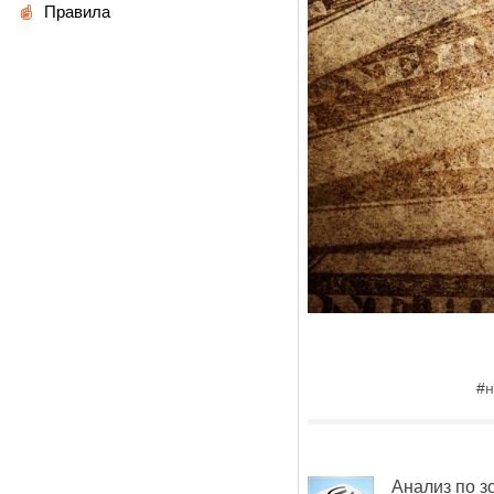
Правила
#
н
Анализ по з