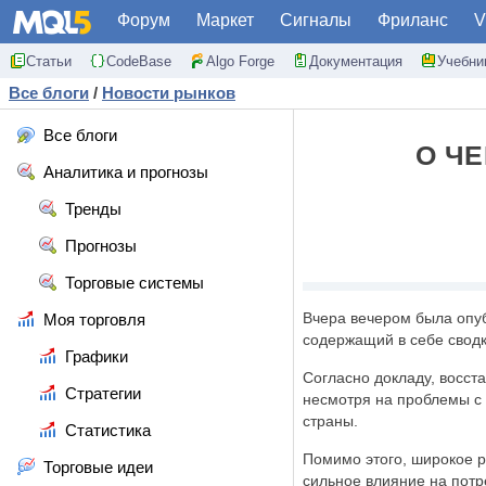
Форум
Маркет
Сигналы
Фриланс
V
Статьи
CodeBase
Algo Forge
Документация
Учебни
Все блоги
/
Новости рынков
Все блоги
О ЧЕ
Аналитика и прогнозы
Тренды
Прогнозы
Торговые системы
Вчера вечером была опу
Моя торговля
содержащий в себе свод
Графики
Согласно докладу, восст
Стратегии
несмотря на проблемы с 
страны.
Статистика
Помимо этого, широкое р
Торговые идеи
сильное влияние на потр