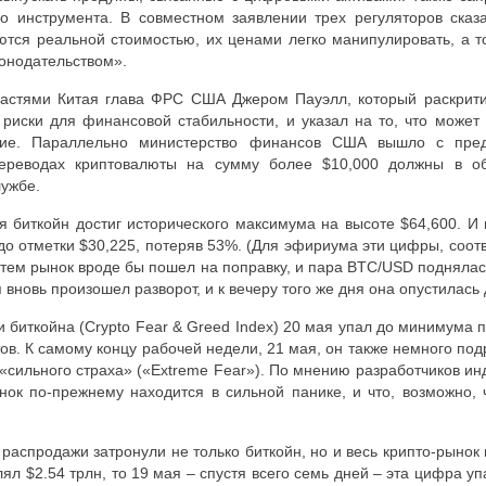
го инструмента. В совместном заявлении трех регуляторов сказ
тся реальной стоимостью, их ценами легко манипулировать, а т
онодательством».
ластями Китая глава ФРС США
Джером Пауэлл, который
раскрит
 риски для финансовой стабильности, и указал на то, что может
ание. Параллельно министерство финансов США вышло с пред
ереводах криптовалюты на сумму более $10,000 должны в об
лужбе.
 биткойн достиг исторического максимума на высоте $64,600. И в
 до отметки $30,225, потеряв 53%. (Для эфириума эти цифры, соот
Затем рынок вроде бы пошел на поправку, и пара
BTC
/
USD
поднялась
 вновь произошел разворот, и к вечеру того же дня она опустилась 
и биткойна (
Crypto
Fear
&
Greed
Index
) 20 мая упал до минимума 
тов. К самому концу рабочей недели, 21 мая, он также немного подр
«сильного страха» («
Extreme
Fear
»). По мнению разработчиков ин
нок по-прежнему находится в сильной панике, и что, возможно, 
 распродажи затронули не только биткойн, но и весь крипто-рынок
л $2.54 трлн, то 19 мая – спустя всего семь дней – эта цифра уп