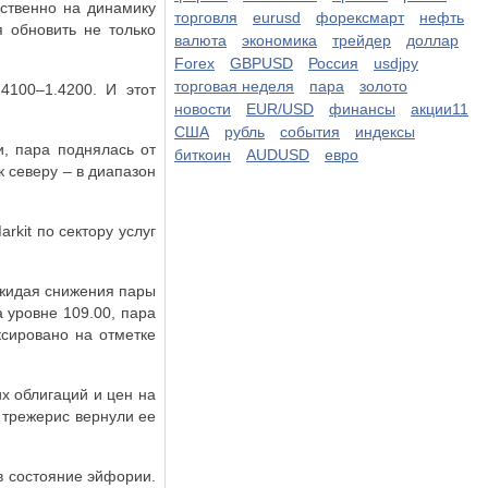
ественно на динамику
торговля
eurusd
форексмарт
нефть
 обновить не только
валюта
экономика
трейдер
доллар
Forex
GBPUSD
Россия
usdjpy
торговая неделя
пара
золото
4100–1.4200. И этот
новости
EUR/USD
финансы
акции11
США
рубль
события
индексы
и, пара поднялась от
биткоин
AUDUSD
евро
к северу – в диапазон
arkit
по сектору услуг
ожидая снижения пары
 уровне 109.00, пара
ксировано на отметке
х облигаций и цен на
 трежерис вернули ее
в состояние эйфории.