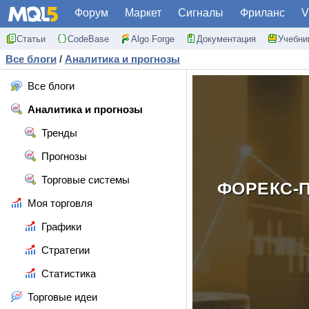
Форум
Маркет
Сигналы
Фриланс
V
Статьи
CodeBase
Algo Forge
Документация
Учебни
Все блоги
/
Аналитика и прогнозы
Все блоги
Аналитика и прогнозы
Тренды
Прогнозы
Торговые системы
ФОРЕКС-П
Моя торговля
Графики
Стратегии
Статистика
Торговые идеи