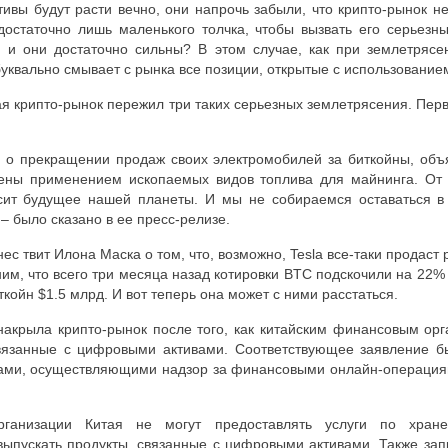
ивы будут расти вечно, они напрочь забыли, что крипто-рынок не
 достаточно лишь маленького толчка, чтобы вызвать его серьезн
о, и они достаточно сильны? В этом случае, как при землетрясе
буквально смывает с рынка все позиции, открытые с использование
я крипто-рынок пережил три таких серьезных землетрясения. Пер
 о прекращении продаж своих электромобилей за биткойны, объ
ены применением ископаемых видов топлива для майнинга. От 
сит будущее нашей планеты. И мы не собираемся оставаться в
– было сказано в ее пресс-релизе.
ес твит Илона Маска о том, что, возможно, Tesla все-таки продас
им, что всего три месяца назад котировки
BTC
подскочили на 22% н
ткойн $1.5 млрд. И вот теперь она может с ними расстаться.
 накрыла крипто-рынок после того, как китайским финансовым ор
связанные с цифровыми активами. Соответствующее заявление 
ами, осуществляющими надзор за финансовыми онлайн-операция
ганизации Китая не могут предоставлять услуги по хран
 выпускать продукты, связанные с цифровыми активами. Также за