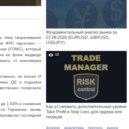
Фундаментальный анализ рынка за
07.08.2026 (EURUSD, GBPUSD,
ь тему сворачивания
USDJPY)
ым ФРС таргетам», –
нка (
FOMC
), который
 на ее фоне медведи
12
увшись от максимума
твенно, не значит. И
раммы
QE
и подъема
светление» позволило
 до 1.63% и снижение
Как установить дополнительные уровни
сти Германии, вновь
Take Profit и Stop Loss для ордера или
 прозвучал последний
позиции
форекс
аналитика
прогноз
рынок