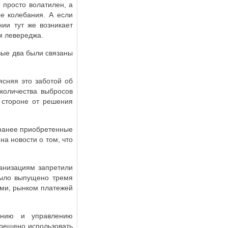
 просто волатилен, а
ые колебания. А если
нии тут же возникает
м левереджа.
вые два были связаны
ясняя это заботой об
количества выбросов
 стороне от решения
т ранее приобретенные
а новости о том, что
ганизациям запретили
было выпущено тремя
ми, рынком платежей
ению и управлению
прещено использовать