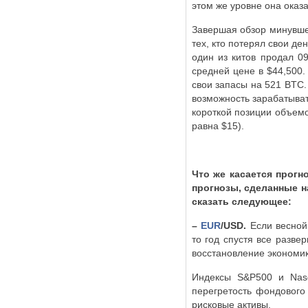
этом же уровне она оказа
Завершая обзор минувшей
тех, кто потерял свои де
один из китов продал 0
средней цене в $44,500.
свои запасы на 521
BTC
возможность зарабатывать
короткой позиции объем
равна $15).
Что же касается прогн
прогнозы, сделанные н
сказать следующее:
–
EUR
/
USD
.
Если весной
то год спустя все разве
восстановление экономик
Индексы
S
&
P
500 и
Nas
перегретость фондового
рисковые активы.