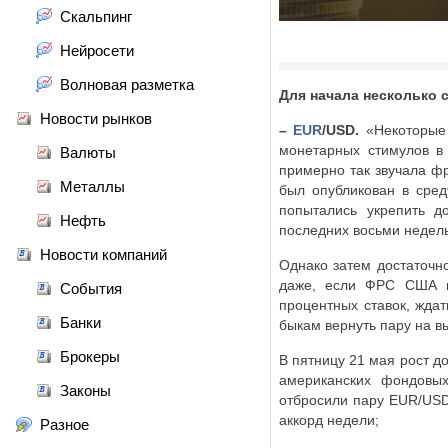
Скальпинг
Нейросети
Волновая разметка
Для начала несколько 
Новости рынков
–
EUR
/
USD
.
«Некоторые
монетарных стимулов в
Валюты
примерно так звучала фр
Металлы
был опубликован в сре
попытались укрепить 
Нефть
последних восьми недель
Новости компаний
Однако затем достаточно
даже, если ФРС США и
События
процентных ставок, ждат
Банки
быкам вернуть пару на вы
Брокеры
В пятницу 21 мая рост д
американских фондовых
Законы
отбросили пару
EUR
/
US
аккорд недели;
Разное