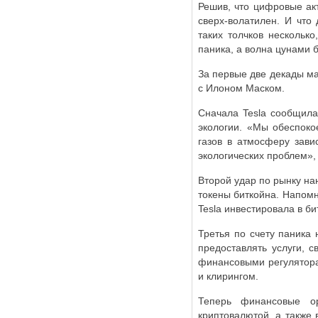
Решив, что цифровые акт
сверх-волатилен. И что
таких толчков нескольк
паника, а волна цунами 
За первые две декады ма
с Илоном Маском.
Сначала Tesla сообщила
экологии. «Мы обеспоко
газов в атмосферу зави
экологических проблем», 
Второй удар по рынку нан
токены биткойна. Напомн
Tesla инвестировала в би
Третья по счету паника
предоставлять услуги, 
финансовыми регулятор
и клирингом.
Теперь финансовые ор
криптовалютой, а также