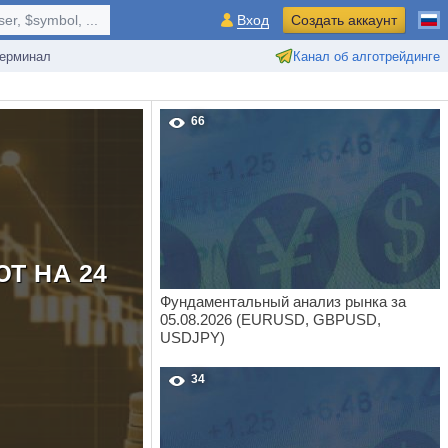
r, $symbol, ...
Вход
Создать аккаунт
ерминал
Канал об алготрейдинге
66
Т НА 24
Фундаментальный анализ рынка за
05.08.2026 (EURUSD, GBPUSD,
USDJPY)
34