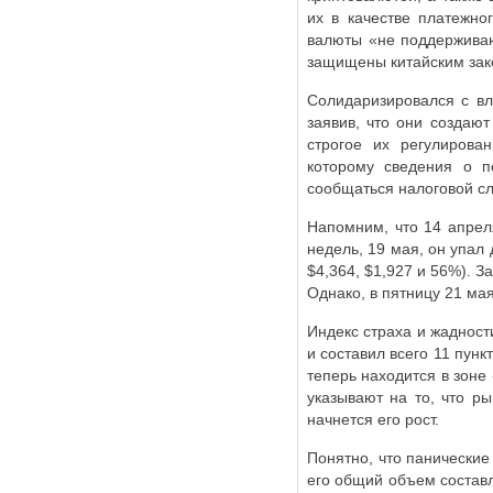
их в качестве платежно
валюты «не поддерживаю
защищены китайским зак
Солидаризировался с в
заявив, что они создают
строгое их регулиров
которому сведения о п
сообщаться налоговой с
Напомним, что 14 апреля
недель, 19 мая, он упал
$4,364, $1,927 и 56%). 
Однако, в пятницу 21 мая
Индекс страха и жадност
и составил всего 11 пунк
теперь находится в зоне 
указывают на то, что ры
начнется его рост.
Понятно, что панические
его общий объем составля