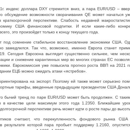
1г. индекс доллара
DXY
стремится вниз, а пара
EUR
/
USD
– вве
то обсуждение возможности сворачивания QE может начаться уж
 краткосрочной перспективе. Слабость недавней макростатисти
ономику США финансовой подпитки. И если какие-либо конкр
всего, это произойдет только к концу текущего года.
ит под сомнение стабильное восстановление экономики США. Од
о замедлился. Так что, возможно, именно Европа станет прим
-19. Сегодня Еврозона выглядит существенно сильнее, чем неск
нации и снижение карантинных мер во многих странах ЕС позволя
омики. Еврокомиссия уже повысила прогноз роста ВВП на 2021 г
дании ЕЦБ можно ожидать атаки «ястребов».
ориентирована на экспорт. Поэтому ей также может серьезно по
мпортные тарифы, введенные предыдущим президентом США Донал
что бычий тренд по паре
EUR
/
USD
может быть продолжен. С таким
я в качестве цели максимум этого года 1.2350. Ближайшие уро
 долгосрочной перспективе речь может идти о росте пары до высот
тиков считают, что перекупленность фондового рынка США
в результате которой пара пробьет поддержку 1.2160, опустит