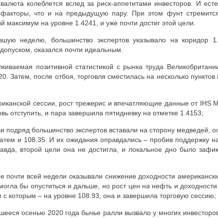
валюта колеблется вслед за риск-аппетитами инвесторов. И ест
факторы, что и на предыдущую пару. При этом фунт стремится
й максимум на уровне 1.4241, и уже почти достиг этой цели.
вшую неделю, большинство экспертов указывало на коридор 1.
допуском, оказался почти идеальным.
лкиваемая позитивной статистикой с рынка труда Великобритани
20. Затем, после отбоя, торговля сместилась на несколько пунктов 
риканской сессии, рост трежерис и впечатляющие данные от
IHS
M
вь отступить, и пара завершила пятидневку на отметке 1.4153;
и подряд большинство экспертов вставали на сторону медведей, 
затем и 108.35. И их ожидания оправдались – пробив поддержку на
авда, второй цели она не достигла, и локальное дно было зафи
е почти всей недели оказывали снижение доходности американски
могла бы опуститься и дальше, но рост цен на нефть и доходности
м с которым – на уровне 108.93, она и завершила торговую сессию;
ееся осенью 2020 года бычье ралли вызвало у многих инвесторо