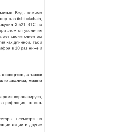
имизма. Ведь, помимо
м портала
itsblockchain
,
выкупил 3,521
BTC
по
при этом он увеличил
агает своим клиентам
ия как длинной, так и
ифра в 10 раз ниже и
 экспертов, а также
кого анализа, можно
арами коронавируса,
ла рефляция, то есть
сторы, несмотря на
ающие акции и другие