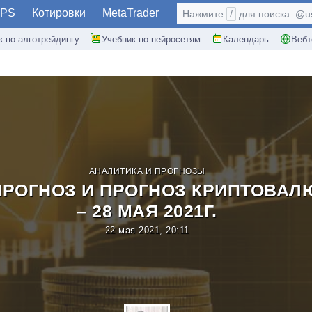
PS
Котировки
MetaTrader
Нажмите
/
для поиска: @use
к по алготрейдингу
Учебник по нейросетям
Календарь
Вебт
АНАЛИТИКА И ПРОГНОЗЫ
РОГНОЗ И ПРОГНОЗ КРИПТОВАЛЮ
– 28 МАЯ 2021Г.
22 мая 2021, 20:11