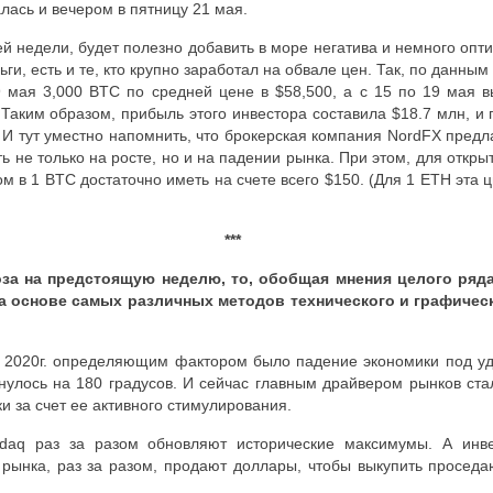
лась и вечером в пятницу 21 мая.
 недели, будет полезно добавить в море негатива и немного опт
ньги, есть и те, кто крупно заработал на обвале цен. Так, по данны
9 мая 3,000
BTC
по средней цене в $58,500, а с 15 по 19 мая 
 Таким образом, прибыль этого инвестора составила $18.7 млн, и 
. И тут уместно напомнить, что брокерская компания
NordFX
предл
 не только на росте, но и на падении рынка. При этом, для открыт
ом в 1
BTC
достаточно иметь на счете всего $150. (Для 1
ETH
эта ц
***
оза на предстоящую неделю, то, обобщая мнения целого ряда
а основе самых различных методов технического и графичес
 2020г. определяющим фактором было падение экономики под уд
рнулось на 180 градусов. И сейчас главным драйвером рынков ста
и за счет ее активного стимулирования.
daq
раз за разом обновляют исторические максимумы. А инве
 рынка, раз за разом, продают доллары, чтобы выкупить просед