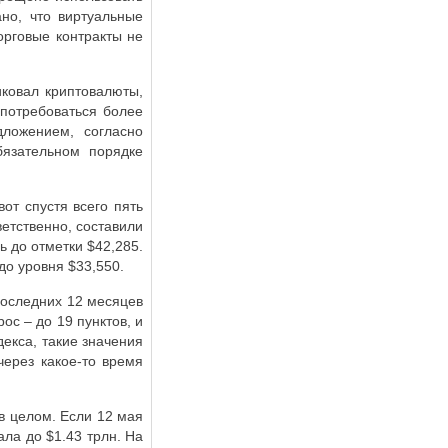
ано, что виртуальные
орговые контракты не
иковал криптовалюты,
 потребоваться более
ложением, согласно
язательном порядке
от спустя всего пять
ветственно, составили
 до отметки $42,285.
до уровня $33,550.
последних 12 месяцев
ос – до 19 пунктов, и
декса, такие значения
через какое-то время
 в целом. Если 12 мая
ала до $1.43 трлн. На