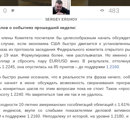
0
483
SERGEY ERSHOV
слов о событиях прошедшей недели:
 члены Комитета посчитали бы целесообразным начать обсуждат
 случае, если экономика США быстро двигается к установленн
аза из протокола заседания Федерального комитета открытого ры
ду 19 мая. Формулировка более, чем расплывчатая. Но именно
доллар и сбросить пару
EUR
/
USD
вниз. В результате, оттолкн
 1.2245, она опустилась на 85 пунктов – до поддержки
1.2160
.
 быстро рынки осознали, что в реальности эта фраза ничего, собс
 начнет в июне обсуждать возможность сворачивания прог
ь конкретных шагов по этим вопросам пока не стоит. Такое «про
соту 1.2240. Но закрепиться там им так и не удалось.
оходности 10-летних американских гособлигаций облигаций с 1.61%
 индексов, вкупе со слабыми показателями деловой активно
D
к поддержке 1.2160. Неподалеку от которой, на уровне 1.2180, и