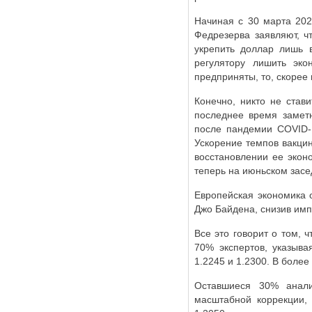
Начиная с 30 марта 202
Федрезерва заявляют, ч
укрепить доллар лишь в
регулятору лишить эк
предприняты, то, скорее 
Конечно, никто не став
последнее время заметн
после пандемии
COVID
Ускорение темпов вакци
восстановлении ее экон
теперь на июньском засе
Европейская экономика 
Джо Байдена, снизив и
Все это говорит о том, 
70% экспертов, указыва
1.2245 и 1.2300. В более
Оставшиеся 30% анали
масштабной коррекции, 