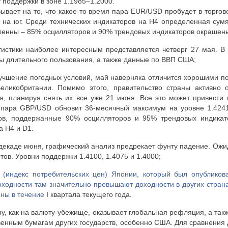
т поддержки в зоне 1.1985–1.2000.
ывает на то, что какое-то время пара
EUR
/
USD
пробудет в торгов
т на юг. Среди технических индикаторов на
H
4 определенная сумя
ленны – 85% осцилляторов и 90% трендовых индикаторов окрашены
тистики наиболее интересным представляется четверг 27 мая. В
ы длительного пользования, а также данные по ВВП США;
учшение погодных условий, май наверняка отличится хорошими п
еликобритании. Помимо этого, правительство страны активно 
, планируя снять их все уже 21 июня. Все это может привести к
 пара GBP/USD обновит 36-месячный максимум на уровне 1.4241
ов, поддержанные 90% осцилляторов и 95% трендовых индика
на
H
4 и
D
1.
 декаде июня, графический анализ предрекает фунту падение. Ожи
ов. Уровни поддержки 1.4100, 1.4075 и 1.4000;
индекс потребительских цен) Японии, который был опубликова
оходности там значительно превышают доходности в других страна
ены в течение
I
квартала текущего года.
у, как на валюту-убежище, оказывает глобальная рефляция, а такж
енным бумагам других государств, особенно США. Для сравнения 