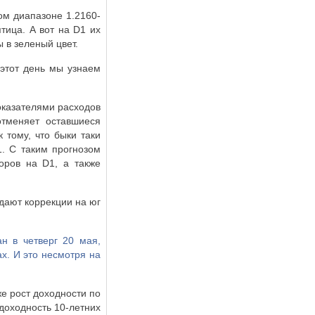
ом диапазоне 1.2160-
тица. А вот на
D
1 их
 в зеленый цвет.
 этот день мы узнаем
оказателями расходов
отменяет оставшиеся
 тому, что быки таки
. С таким прогнозом
торов на
D
1, а также
дают коррекции на юг
н в четверг 20 мая,
х. И это несмотря на
е рост доходности по
доходность 10-летних