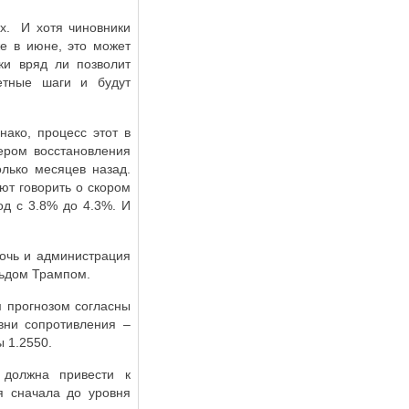
рх.
И хотя чиновники
е в июне, это может
ки вряд ли позволит
етные шаги и будут
нако, процесс этот в
ером восстановления
олько месяцев назад.
ют говорить о скором
од с 3.8% до 4.3%. И
мочь и администрация
ьдом Трампом.
 прогнозом согласны
вни сопротивления –
ы 1.2550.
 должна привести к
ся сначала до уровня