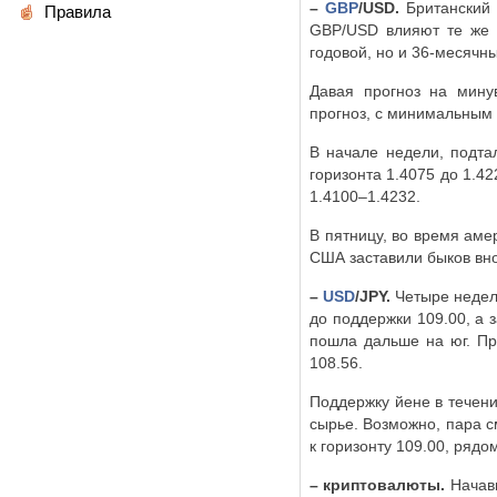
–
GBP
/
USD
.
Британский 
Правила
GBP
/
USD
влияют те же 
годовой, но и 36-месячны
Давая прогноз на мину
прогноз, с минимальным 
В начале недели, подта
горизонта 1.4075 до 1.42
1.4100–1.4232.
В пятницу, во время аме
США заставили быков вно
–
USD
/
JPY
.
Четыре недел
до поддержки 109.00, а 
пошла дальше на юг. Пр
108.56.
Поддержку йене в течени
сырье. Возможно, пара с
к горизонту 109.00, рядо
– криптовалюты.
Начавш