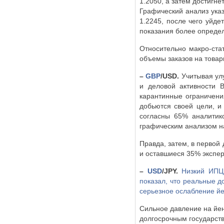
1.2050, а затем достигне
Графический анализ указ
1.2245, после чего уйде
показания более опреде
Относительно макро-ста
объемы заказов на товар
–
GBP
/
USD
.
Учитывая ул
и деловой активности В
карантинные ограничения
добьются своей цели, и
согласны 65% аналитик
графическим анализом 
Правда, затем, в первой
и оставшиеся 35% эксперт
–
USD
/
JPY
.
Низкий ИПЦ (
показал, что реальные д
серьезное ослабление й
Сильное давление на йен
долгосрочным государств