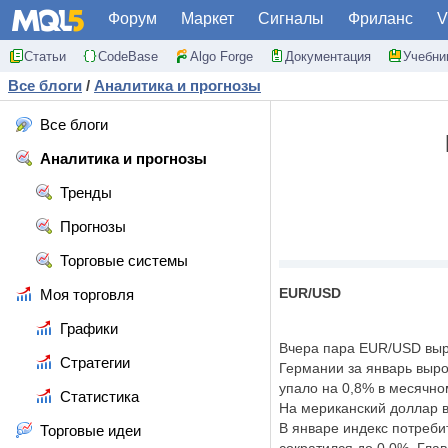
Форум
Маркет
Сигналы
Фриланс
V
Статьи
CodeBase
Algo Forge
Документация
Учебни
Все блоги
/
Аналитика и прогнозы
Все блоги
Аналитика и прогнозы
Тренды
Прогнозы
Торговые системы
EUR/USD
Моя торговля
Графики
Вчера пара EUR/USD выро
Стратегии
Германии за январь выр
упало на 0,8% в месячно
Статистика
На
мериканский доллар 
В январе индекс потреби
Торговые идеи