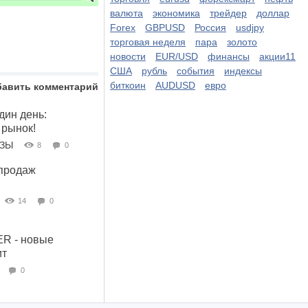
валюта
экономика
трейдер
доллар
Forex
GBPUSD
Россия
usdjpy
торговая неделя
пара
золото
новости
EUR/USD
финансы
акции11
США
рубль
события
индексы
биткоин
AUDUSD
евро
бавить комментарий
дин день:
 рынок!
ОЗЫ
8
0
продаж
14
0
R - новые
ит
0