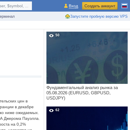
r, $symbol, ...
Вход
Создать аккаунт
ерминал
Запустите пробную версию VPS
50
Фундаментальный анализ рынка за
05.08.2026 (EURUSD, GBPUSD,
USDJPY)
тельских цен в
ранции в декабре
62
ько ниже ожидаемых.
А Джерома Пауэлла.
роста на 0,2%