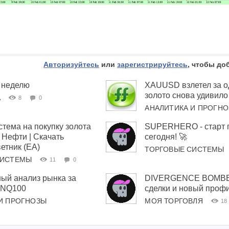
Авторизуйтесь
или
зарегистрируйтесь
, чтобы до
 неделю
XAUUSD взлетел за о
золото снова удивило
А
8
0
АНАЛИТИКА И ПРОГН
стема на покупку золота
SUPERHERO - старт 
Нефти | Скачать
сегодня! 🚀
етник (EA)
ТОРГОВЫЕ СИСТЕМЫ
СИСТЕМЫ
11
0
ый анализ рынка за
DIVERGENCE BOMBE
 #NQ100
сделки и новый проф
И ПРОГНОЗЫ
МОЯ ТОРГОВЛЯ
18