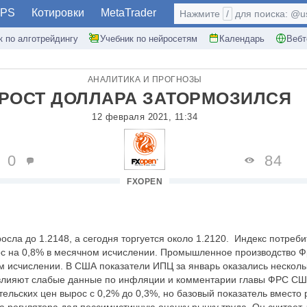
PS
Котировки
MetaTrader
Нажмите
/
для поиска: @use
к по алготрейдингу
Учебник по нейросетям
Календарь
Вебт
АНАЛИТИКА И ПРОГНОЗЫ
РОСТ ДОЛЛАРА ЗАТОРМОЗИЛСЯ
12 февраля 2021, 11:34
0
84
FXOPEN
сла до 1.2148, а сегодня торгуется около 1.2120. Индекс потреби
ос на 0,8% в месячном исчислении. Промышленное производство Ф
м исчислении. В США показатели ИПЦ за январь оказались нескол
влияют слабые данные по инфляции и комментарии главы ФРС СШ
тельских цен вырос с 0,2% до 0,3%, но базовый показатель вместо 