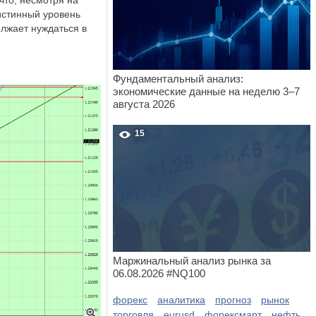
что, несмотря на
истинный уровень
олжает нуждаться в
Фундаментальный анализ:
экономические данные на неделю 3–7
августа 2026
15
Маржинальный анализ рынка за
06.08.2026 #NQ100
форекс
аналитика
прогноз
рынок
торговля
eurusd
форексмарт
нефть