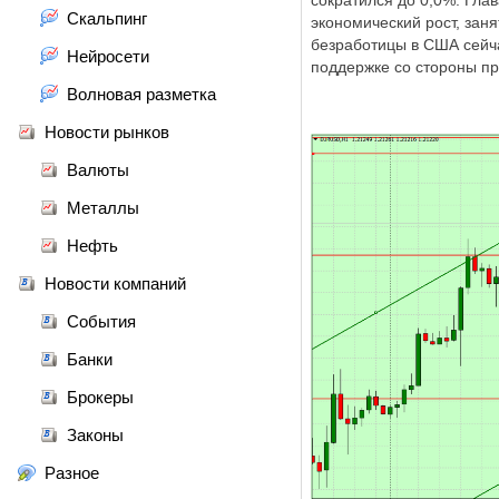
сократился до 0,0%. Глав
Скальпинг
экономический рост, зан
безработицы в США сейча
Нейросети
поддержке со стороны п
Волновая разметка
Новости рынков
Валюты
Металлы
Нефть
Новости компаний
События
Банки
Брокеры
Законы
Разное