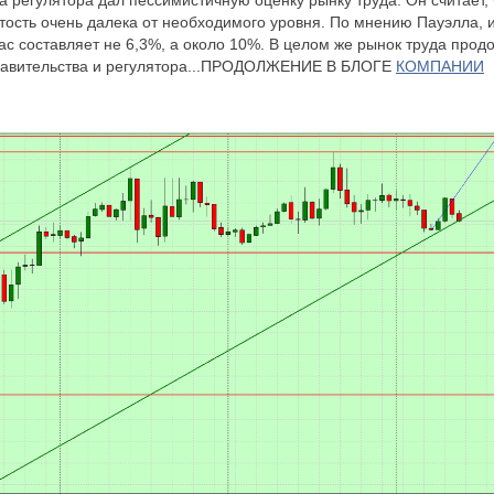
а регулятора дал пессимистичную оценку рынку труда. Он считает, 
ятость очень далека от необходимого уровня. По мнению Пауэлла, 
с составляет не 6,3%, а около 10%. В целом же рынок труда прод
равительства и регулятора...ПРОДОЛЖЕНИЕ В БЛОГЕ
КОМПАНИИ