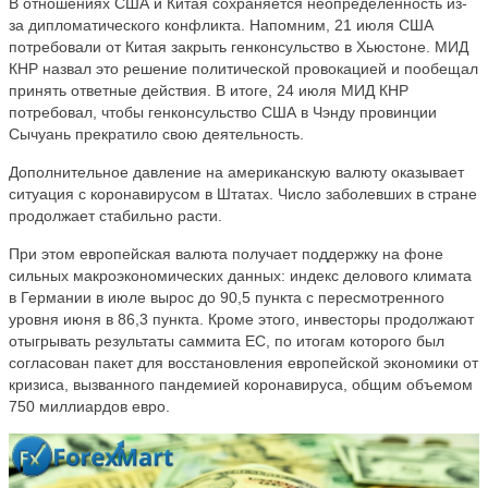
В отношениях США и Китая сохраняется неопределенность из-
за дипломатического конфликта. Напомним, 21 июля США
потребовали от Китая закрыть генконсульство в Хьюстоне. МИД
КНР назвал это решение политической провокацией и пообещал
принять ответные действия. В итоге, 24 июля МИД КНР
потребовал, чтобы генконсульство США в Чэнду провинции
Сычуань прекратило свою деятельность.
Дополнительное давление на американскую валюту оказывает
ситуация с коронавирусом в Штатах. Число заболевших в стране
продолжает стабильно расти.
При этом европейская валюта получает поддержку на фоне
сильных макроэкономических данных: индекс делового климата
в Германии в июле вырос до 90,5 пункта с пересмотренного
уровня июня в 86,3 пункта. Кроме этого, инвесторы продолжают
отыгрывать результаты саммита ЕС, по итогам которого был
согласован пакет для восстановления европейской экономики от
кризиса, вызванного пандемией коронавируса, общим объемом
750 миллиардов евро.