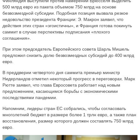
Финляндия выступили против намерений Брюсселя выделить
500 млрд евро из пакета объемом 750 млрд на основе
безвозмездной субсидии. Подобная позиция вызвала резкое
недовольство президента Франции: Э. Макрон заявил, что
действия этих стран «эгоистичны», и Франция готова покинуть
саммит в случае перспективы подписания «плохого
соглашения».
При этом председатель Европейского совета Шарль Мишель
предложил снизить долю безвозмездных субсидий до 400 млрд
евро.
В преддверии четвертого дня саммита премьер министр
Нидерландов отметил некоторый прогресс в переговорах. Марк
Рютте заявил, что глава Евросовета работает над новым
предложением, касающимся борьбы с экономическими
последствиями пандемии.
Напомним, лидеры стран ЕС собрались, чтобы согласовать
многолетний бюджет в размере более 1 трлн евро, а также план
восстановления, размер которого должен составлять 750 млрд
евро.