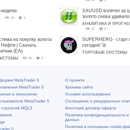
28
0
 неделю
XAUUSD взлетел за о
золото снова удивило
А
19
0
АНАЛИТИКА И ПРОГН
22
0
стема на покупку золота
SUPERHERO - старт 
Нефти | Скачать
сегодня! 🚀
етник (EA)
ТОРГОВЫЕ СИСТЕМЫ
СИСТЕМЫ
18
0
атформа
MetaTrader 5
О проекте
бновления
MetaTrader 5
Хроника сайта
рения и технологии
Условия использования
пользователя
MetaTrader 5
Соглашение о рекуррентных пла
х стратегий MQL5
Агентский договор-оферта
etwork
Политика конфиденциальности и
данных
rge
Политика в отношении cookie-фа
rader 5