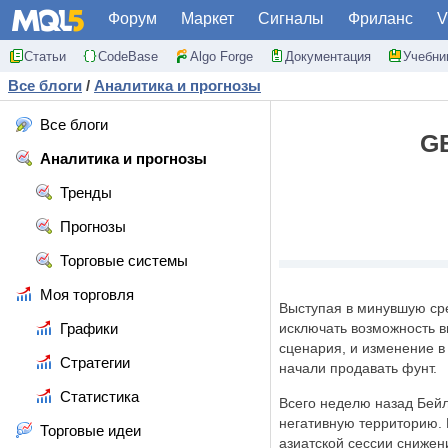
Форум
Маркет
Сигналы
Фриланс
V
Статьи
CodeBase
Algo Forge
Документация
Учебни
Все блоги
/
Аналитика и прогнозы
Все блоги
G
Аналитика и прогнозы
Тренды
Прогнозы
Торговые системы
Моя торговля
Выступая в минувшую сре
Графики
исключать возможность в
сценария, и изменение в
Стратегии
начали продавать фунт.
Статистика
Всего неделю назад Бейл
негативную территорию. 
Торговые идеи
азиатской сессии снижен