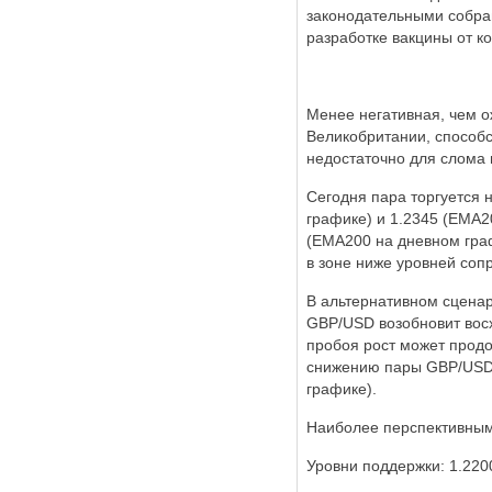
законодательными собран
разработке вакцины от к
Менее негативная, чем о
Великобритании, способс
недостаточно для слома 
Сегодня пара торгуется 
графике) и 1.2345 (ЕМА2
(ЕМА200 на дневном граф
в зоне ниже уровней соп
В альтернативном сценар
GBP/USD возобновит восх
пробоя рост может продо
снижению пары GBP/USD в
графике).
Наиболее перспективным
Уровни поддержки: 1.2200