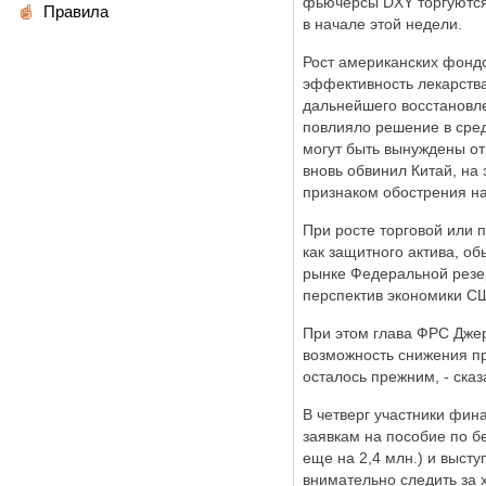
фьючерсы DXY торгуются 
Правила
в начале этой недели.
Рост американских фондо
эффективность лекарства
дальнейшего восстановле
повлияло решение в сред
могут быть вынуждены от
вновь обвинил Китай, на 
признаком обострения н
При росте торговой или
как защитного актива, о
рынке Федеральной резе
перспектив экономики СШ
При этом глава ФРС Джер
возможность снижения пр
осталось прежним, - ска
В четверг участники фин
заявкам на пособие по б
еще на 2,4 млн.) и выст
внимательно следить за 