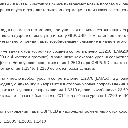
иями в Китае. Участников рынка интересуют новые программы рас
оронавируса и дополнительная информация о признаках восстанов
жидалось макро статистика, поступившая в начале сегодняшней ев
твовала укреплению фунта и росту GBP/USD. Тем не менее, этого 
негативного тренда пары, возобновившей снижение в начале этого
ниже важных краткосрочных уровней сопротивления 1.2250 (ЕМА20
00 на 4-часовом графике), в зоне ниже ключевого уровня сопротив
ике). Ниже уровня сопротивления 1.2610 пара GBP/USD остается 
ротивления 1.2345, 1.2250 остаются безопасными.
ии и после пробоя уровня сопротивления 1.2375 (ЕМА50 на дневн
одящую динамику и направится в сторону уровня сопротивления 1.
лжиться к уровню сопротивления 1.3210 (уровень Фибоначчи 23,6%
 волне, начавшейся в июле 2014 года вблизи уровня 1.7200, и Е
и в отношении пары GBP/USD в настоящий момент являются корот
, 1.2085, 1.2000, 1.1410