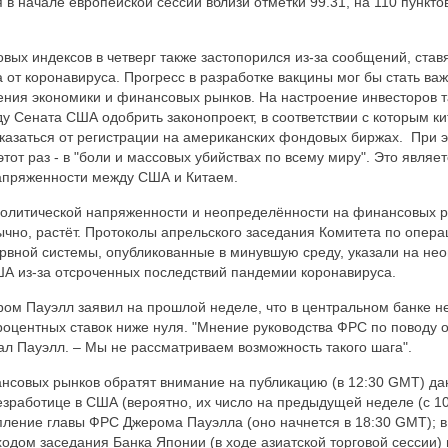
в начале европейской сессии вблизи отметки 99.31, на 110 пункто
вых индексов в четверг также застопорился из-за сообщений, ста
 от коронавируса. Прогресс в разработке вакцины мог бы стать в
ния экономики и финансовых рынков. На настроение инвесторов т
у Сената США одобрить законопроект, в соответствии с которым к
казаться от регистрации на американских фондовых биржах. При 
этот раз - в "боли и массовых убийствах по всему миру". Это явля
апряженности между США и Китаем.
 политической напряженности и неопределённости на финансовых 
бычно, растёт. Протоколы апрельского заседания Комитета по опер
рвной системы, опубликованные в минувшую среду, указали на не
А из-за отсроченных последствий пандемии коронавируса.
ом Пауэлл заявил на прошлой неделе, что в центральном банке н
оцентных ставок ниже нуля. "Мнение руководства ФРС по поводу 
зал Пауэлл. – Мы не рассматриваем возможность такого шага".
ансовых рынков обратят внимание на публикацию (в 12:30 GMT) д
езработице в США (вероятно, их число на предыдущей неделе (с 1
упление главы ФРС Джерома Пауэлла (оно начнется в 18:30 GMT); в
ходом заседания Банка Японии (в ходе азиатской торговой сессии)