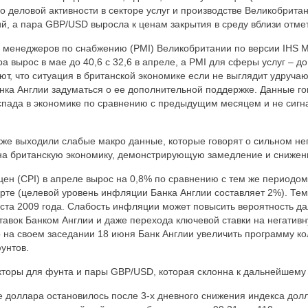
о деловой активности в секторе услуг и производстве Великобрита
й, а пара GBP/USD выросла к ценам закрытия в среду вблизи отмет
менеджеров по снабжению (PMI) Великобритании по версии IHS Ma
а вырос в мае до 40,6 с 32,6 в апреле, а PMI для сферы услуг – до 
ют, что ситуация в британской экономике если не выглядит удруча
анка Англии задуматься о ее дополнительной поддержке. Данные го
пада в экономике по сравнению с предыдущим месяцем и не сигна
кже выходили слабые макро данные, которые говорят о сильном не
на британскую экономику, демонстрирующую замедление и снижен
цен (CPI) в апреле вырос на 0,8% по сравнению с тем же периодо
арте (целевой уровень инфляции Банка Англии составляет 2%). Те
ста 2009 года. Слабость инфляции может повысить вероятность д
авок Банком Англии и даже перехода ключевой ставки на негатив
то на своем заседании 18 июня Банк Англии увеличить программу к
унтов.
акторы для фунта и пары GBP/USD, которая склонна к дальнейшем
е доллара остановилось после 3-х дневного снижения индекса долл