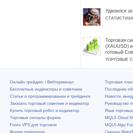
Удвоился за
СТАТИСТИК
Торговая си
(XAUUSD) и 
готовый Сов
ТОРГОВЫЕ 
Онлайн трейдинг / Вебтерминал
Торговая пл
Бесплатные индикаторы и советники
Последние о
Статьи о программировании и трейдинге
Новости, внед
Заказать торговый советник и индикатор
Руководство 
Купить торговый робот и индикатор
Язык торговы
Торговые сигналы форекс
MQL5 Cloud N
Forex VPS для торговли
MQL5 Algo Fo
Форум трейдеров
Скачать
MetaT