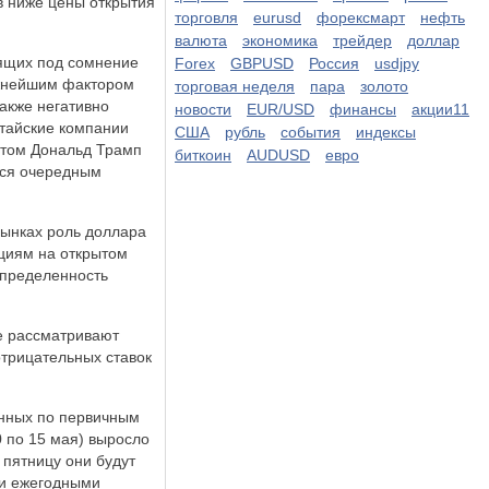
в ниже цены открытия
торговля
eurusd
форексмарт
нефть
валюта
экономика
трейдер
доллар
вящих под сомнение
Forex
GBPUSD
Россия
usdjpy
ажнейшим фактором
торговая неделя
пара
золото
акже негативно
новости
EUR/USD
финансы
акции11
итайские компании
США
рубль
события
индексы
этом Дональд Трамп
биткоин
AUDUSD
евро
ется очередным
рынках роль доллара
ациям на открытом
определенность
е рассматривают
отрицательных ставок
анных по первичным
0 по 15 мая) выросло
 пятницу они будут
 и ежегодными