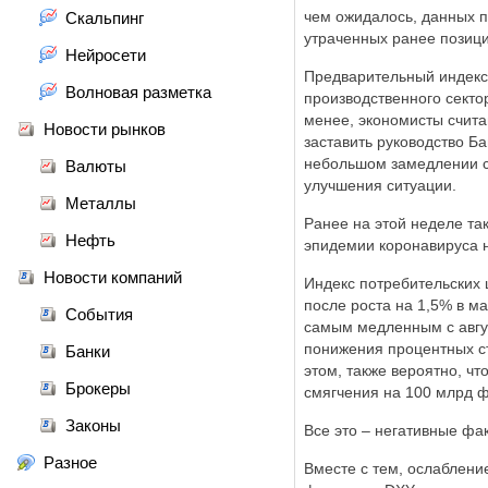
чем ожидалось, данных п
Скальпинг
утраченных ранее позици
Нейросети
Предварительный индекс 
Волновая разметка
производственного сектор
менее, экономисты счита
Новости рынков
заставить руководство Б
небольшом замедлении с
Валюты
улучшения ситуации.
Металлы
Ранее на этой неделе та
Нефть
эпидемии коронавируса 
Новости компаний
Индекс потребительских 
после роста на 1,5% в м
События
самым медленным с авгу
понижения процентных ст
Банки
этом, также вероятно, ч
Брокеры
смягчения на 100 млрд ф
Законы
Все это – негативные ф
Разное
Вместе с тем, ослаблени