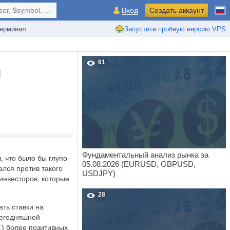
r, $symbol, ...
Вход
Создать аккаунт
ерминал
Запустите пробную версию VPS
61
Я
Фундаментальный анализ рынка за
 что было бы глупо
05.08.2026 (EURUSD, GBPUSD,
лся против такого
USDJPY)
инвесторов, которые
28
ть ставки на
сегодняшней
) более позитивных,