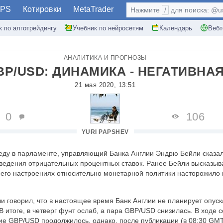
PS
Котировки
MetaTrader
Нажмите
/
для поиска: @use
к по алготрейдингу
Учебник по нейросетям
Календарь
Вебт
АНАЛИТИКА И ПРОГНОЗЫ
BP/USD: ДИНАМИКА - НЕГАТИВНА
21 мая 2020, 13:51
0
106
YURI PAPSHEV
ду в парламенте, управляющий Банка Англии Эндрю Бейли сказал,
ведения отрицательных процентных ставок. Ранее Бейли высказыва
 его настроениях относительно монетарной политики насторожило 
и говорил, что в настоящее время Банк Англии не планирует опуска
В итоге, в четверг фунт ослаб, а пара GBP/USD снизилась. В ходе 
ие GBP/USD продолжилось, однако, после публикации (в 08:30 GMT