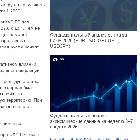
нии фунт вернул часть
ки 1.2230.
rkit/CIPS для
27,8 с 13,4. Тем не
юще, то может
Фундаментальный анализ рынка за
07.08.2026 (EURUSD, GBPUSD,
ворят лишь о
USDJPY)
лизирует о начале
66
гативном влиянии
ие роста инфляции.
м предыдущего года
мп в апреле был
альнейшего
ную территорию. При
оличественного
Фундаментальный анализ:
экономические данные на неделю 3–7
у снижению.
августа 2026
ара DXY. В четверг
форекс
аналитика
прогноз
рынок