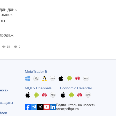
дин день:
 рынок!
ОЗЫ
продаж
18
0
MetaTrader 5
MQL5 Channels
Economic Calendar
тежах
 защиты
Подпишитесь на новости
алготрейдинга
йлов