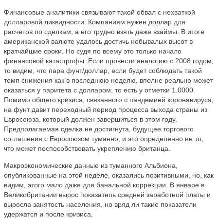
Финансовые аналитики связывают такой обвал с нехваткой
долларовой ликвидности. Компаниям нужен доллар для
расчетов по сделкам, а его трудно взять даже взаймы. В итоге
американской валюте удалось достичь небывалых высот в
кратчайшие сроки. Но судя по всему это только начало
финансовой катастрофы. Если провести аналогию с 2008 годом,
то видим, что пара фунт/доллар, если будет соблюдать такой
темп снижения как в последнюю неделю, вполне реально может
оказаться у паритета с долларом, то есть у отметки 1.0000.
Помимо общего кризиса, связанного с пандемией коронавируса,
на фунт давит переходный период процесса выхода страны из
Евросоюза, который должен завершиться в этом году.
Предполагаемая сделка не достигнута, будущее торгового
соглашения с Евросоюзом туманно, и это определенно не то,
что может поспособствовать укреплению британца.
Макроэкономические данные из туманного Альбиона,
опубликованные на этой неделе, оказались позитивными, но, как
видим, этого мало даже для банальной коррекции. В январе в
Великобритании вырос показатель средней заработной платы и
выросла занятость населения, но вряд ли такие показатели
удержатся и после кризиса.