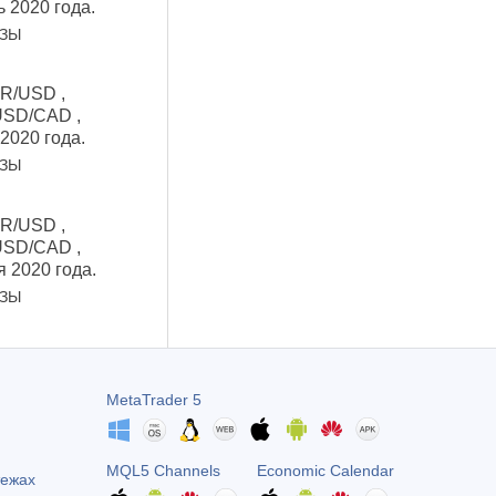
ь 2020 года.
ОЗЫ
UR/USD ,
USD/САD ,
 2020 года.
ОЗЫ
UR/USD ,
USD/САD ,
я 2020 года.
ОЗЫ
MetaTrader 5
MQL5 Channels
Economic Calendar
тежах