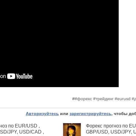
#
#форекс #трейдинг #eurusd #
Авторизуйтесь
или
зарегистрируйтесь
, чтобы до
ноз по EUR/USD ,
Форекс прогноз по E
SD/JPY, USD/САD ,
GBP/USD, USD/JPY, 