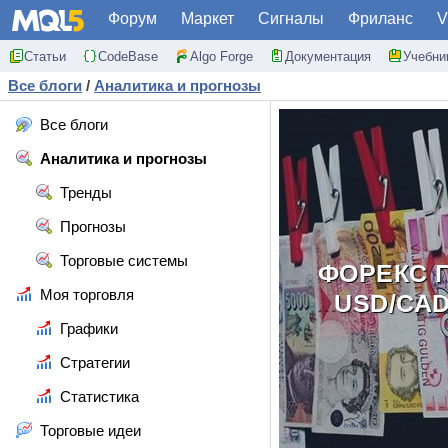
Форум
Маркет
Сигналы
Фриланс
V
Статьи
CodeBase
Algo Forge
Документация
Учебни
Все блоги
/
Аналитика и прогнозы
Все блоги
Аналитика и прогнозы
Тренды
Прогнозы
Торговые системы
ФОРЕКС П
Моя торговля
USD/САD
Графики
Стратегии
Статистика
Торговые идеи