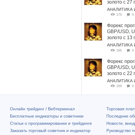
золото с 27 
АНАЛИТИКА 
175
0
Форекс прог
GBP/USD, U
золото с 13 
АНАЛИТИКА 
165
0
Форекс прог
GBP/USD, U
золото с 22 
АНАЛИТИКА 
169
0
Онлайн трейдинг / Вебтерминал
Торговая пл
Бесплатные индикаторы и советники
Последние о
Статьи о программировании и трейдинге
Новости, внед
Заказать торговый советник и индикатор
Руководство 