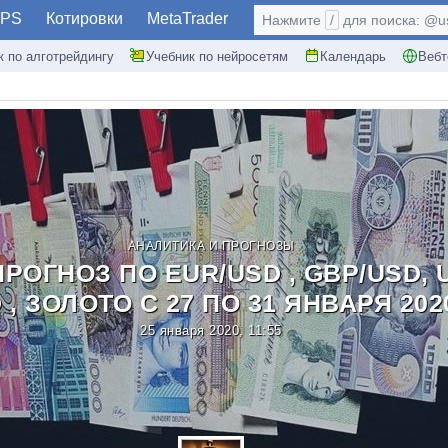
PS
Котировки
MetaTrader
Нажмите
/
для поиска: @use
к по алготрейдингу
Учебник по нейросетям
Календарь
Вебт
АНАЛИТИКА И ПРОГНОЗЫ
РОГНОЗ ПО EUR/USD , GBP/USD, U
 , ЗОЛОТО С 27 ПО 31 ЯНВАРЯ 202
25 января 2020, 11:55