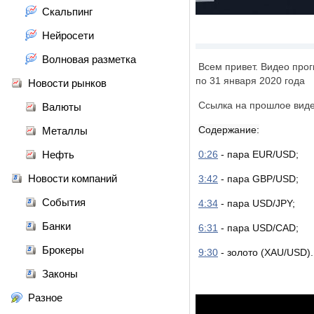
Скальпинг
Нейросети
Волновая разметка
Всем привет.
Видео прог
по 31 января 2020 года
Новости рынков
Ссылка на прошлое вид
Валюты
Содержание:
Металлы
Нефть
0:26
- пара EUR/USD;
Новости компаний
3:42
- пара GBP/USD;
События
4:34
- пара USD/JPY;
Банки
6:31
- пара USD/САD;
Брокеры
9:30
- золото (XАU/USD).
Законы
Разное