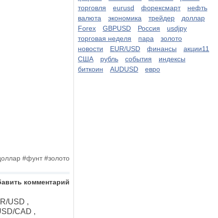
торговля
eurusd
форексмарт
нефть
валюта
экономика
трейдер
доллар
Forex
GBPUSD
Россия
usdjpy
торговая неделя
пара
золото
новости
EUR/USD
финансы
акции11
США
рубль
события
индексы
биткоин
AUDUSD
евро
доллар #фунт #золото
бавить комментарий
UR/USD ,
USD/САD ,