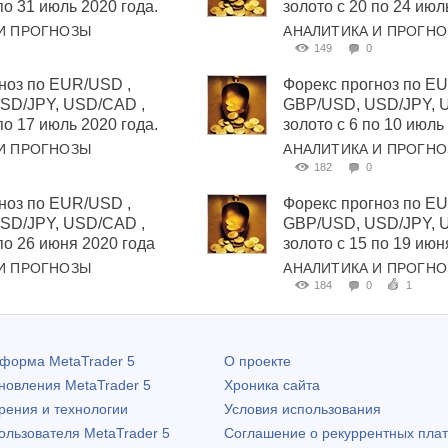
по 31 июль 2020 года.
золото с 20 по 24 июл
И ПРОГНОЗЫ
АНАЛИТИКА И ПРОГН
149
0
ноз по EUR/USD ,
Форекс прогноз по E
SD/JPY, USD/САD ,
GBP/USD, USD/JPY, 
по 17 июль 2020 года.
золото с 6 по 10 июль
И ПРОГНОЗЫ
АНАЛИТИКА И ПРОГН
182
0
ноз по EUR/USD ,
Форекс прогноз по E
SD/JPY, USD/САD ,
GBP/USD, USD/JPY, 
по 26 июня 2020 года
золото с 15 по 19 июн
И ПРОГНОЗЫ
АНАЛИТИКА И ПРОГН
184
0
1
атформа
MetaTrader 5
О проекте
бновления
MetaTrader 5
Хроника сайта
рения и технологии
Условия использования
пользователя
MetaTrader 5
Соглашение о рекуррентных пла