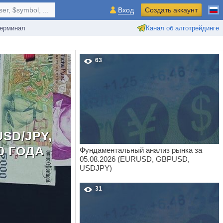
r, $symbol, ...
Вход
Создать аккаунт
ерминал
Канал об алготрейдинге
63
SD/JPY,
0 ГОДА
Фундаментальный анализ рынка за
05.08.2026 (EURUSD, GBPUSD,
USDJPY)
31