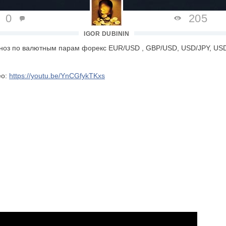
0
205
IGOR DUBININ
ноз по валютным парам форекс EUR/USD , GBP/USD, USD/JPY, USD/
ео:
https://youtu.be/YnCGfykTKxs