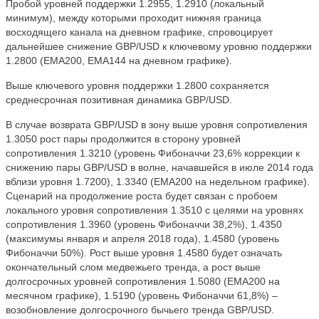
Пробой уровней поддержки 1.2955, 1.2910 (локальный
минимум), между которыми проходит нижняя граница
восходящего канала на дневном графике, спровоцирует
дальнейшее снижение
GBP
/
USD
к ключевому уровню поддержки
1.2800 (ЕМА200, ЕМА144 на дневном графике).
Выше ключевого уровня поддержки 1.2800 сохраняется
среднесрочная позитивная динамика
GBP
/
USD
.
В случае возврата
GBP
/
USD
в зону выше уровня сопротивления
1.3050 рост пары продолжится в сторону уровней
сопротивления 1.3210 (уровень Фибоначчи 23,6% коррекции к
снижению пары GBP/USD в волне, начавшейся в июле 2014 года
вблизи уровня 1.7200), 1.3340 (ЕМА200 на недельном графике).
Сценарий на продолжение роста будет связан с пробоем
локального уровня сопротивления 1.3510 с целями на уровнях
сопротивления 1.3960 (уровень Фибоначчи 38,2%), 1.4350
(максимумы января и апреля 2018 года), 1.4580 (уровень
Фибоначчи 50%). Рост выше уровня 1.4580 будет означать
окончательный слом медвежьего тренда, а рост выше
долгосрочных уровней сопротивления 1.5080 (ЕМА200 на
месячном графике), 1.5190 (уровень Фибоначчи 61,8%) –
возобновление долгосрочного бычьего тренда
GBP
/
USD
.