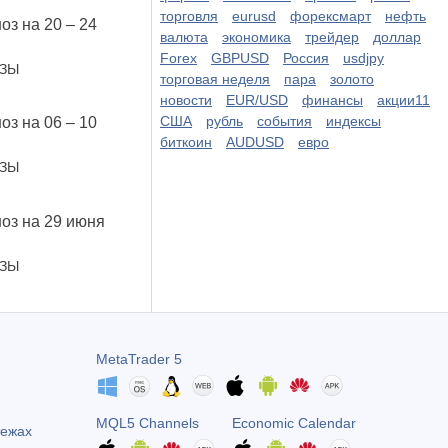
торговля
eurusd
форексмарт
нефть
оз на 20 – 24
валюта
экономика
трейдер
доллар
Forex
GBPUSD
Россия
usdjpy
ОЗЫ
торговая неделя
пара
золото
новости
EUR/USD
финансы
акции11
США
рубль
события
индексы
оз на 06 – 10
биткоин
AUDUSD
евро
ОЗЫ
ноз на 29 июня
ОЗЫ
MetaTrader 5
MQL5 Channels
Economic Calendar
тежах