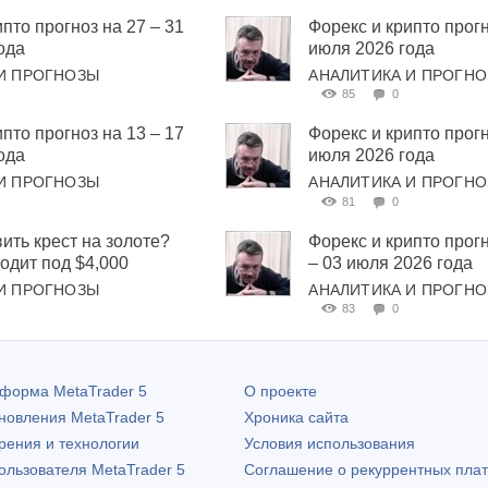
пто прогноз на 27 – 31
Форекс и крипто прогн
ода
июля 2026 года
И ПРОГНОЗЫ
АНАЛИТИКА И ПРОГН
85
0
пто прогноз на 13 – 17
Форекс и крипто прогн
ода
июля 2026 года
И ПРОГНОЗЫ
АНАЛИТИКА И ПРОГН
81
0
вить крест на золоте?
Форекс и крипто прог
дит под $4,000
– 03 июля 2026 года
И ПРОГНОЗЫ
АНАЛИТИКА И ПРОГН
83
0
атформа
MetaTrader 5
О проекте
бновления
MetaTrader 5
Хроника сайта
рения и технологии
Условия использования
пользователя
MetaTrader 5
Соглашение о рекуррентных пла