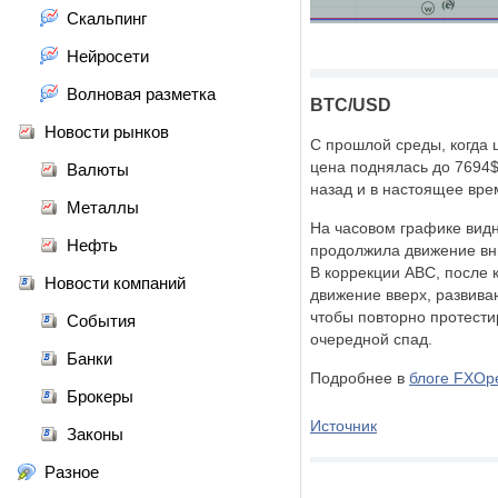
Скальпинг
Нейросети
Волновая разметка
BTC/USD
Новости рынков
С прошлой среды, когда ц
цена поднялась до 7694$
Валюты
назад и в настоящее вре
Металлы
На часовом графике видно
Нефть
продолжила движение вн
B коррекции ABC, после 
Новости компаний
движение вверх, развив
чтобы повторно протести
События
очередной спад.
Банки
Подробнее в
блоге FXOp
Брокеры
Источник
Законы
Разное