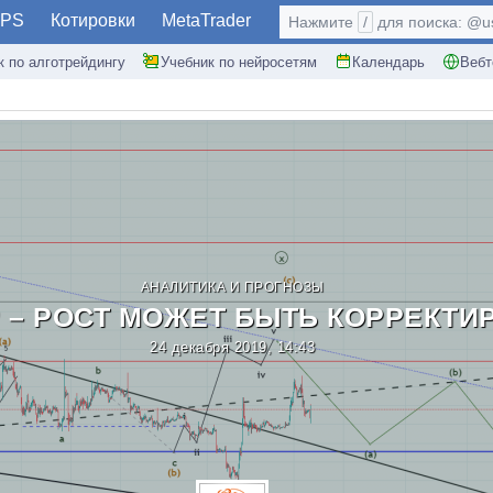
PS
Котировки
MetaTrader
Нажмите
/
для поиска: @use
к по алготрейдингу
Учебник по нейросетям
Календарь
Вебт
АНАЛИТИКА И ПРОГНОЗЫ
P – РОСТ МОЖЕТ БЫТЬ КОРРЕКТ
24 декабря 2019, 14:43