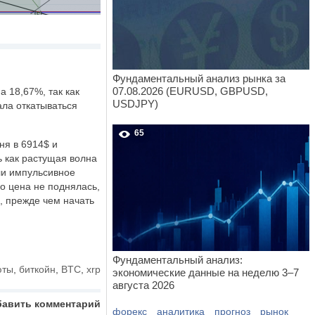
Фундаментальный анализ рынка за
07.08.2026 (EURUSD, GBPUSD,
а 18,67%, так как
USDJPY)
ала откатываться
65
ня в 6914$ и
 как растущая волна
ли импульсивное
о цена не поднялась,
, прежде чем начать
Фундаментальный анализ:
юты
,
биткойн
,
BTC
,
xrp
экономические данные на неделю 3–7
августа 2026
бавить комментарий
форекс
аналитика
прогноз
рынок