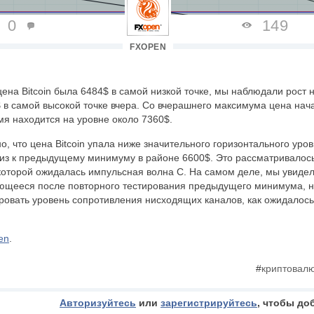
0
149
FXOPEN
ена Bitcoin была 6484$ в самой низкой точке, мы наблюдали рост н
 в самой высокой точке вчера. Со вчерашнего максимума цена нач
мя находится на уровне около 7360$.
, что цена Bitcoin упала ниже значительного горизонтального уров
из к предыдущему минимуму в районе 6600$. Это рассматривалось
которой ожидалась импульсная волна C. На самом деле, мы увиде
ающееся после повторного тестирования предыдущего минимума, н
ровать уровень сопротивления нисходящих каналов, как ожидалось
en
.
#
криптовал
Авторизуйтесь
или
зарегистрируйтесь
, чтобы до