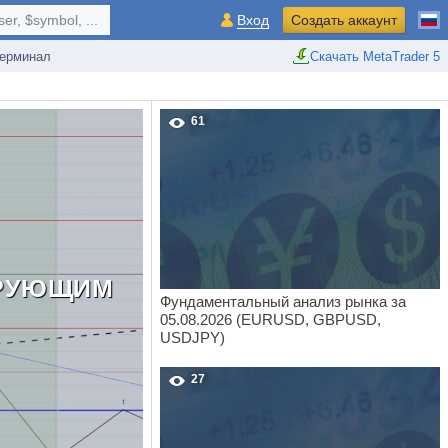
r, $symbol, ...
Вход
Создать аккаунт
ерминал
Скачать MetaTrader 5
61
ИРУЮЩИМ
Фундаментальный анализ рынка за
05.08.2026 (EURUSD, GBPUSD,
USDJPY)
27