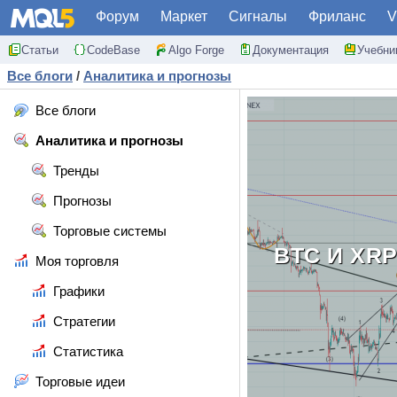
Форум
Маркет
Сигналы
Фриланс
V
Статьи
CodeBase
Algo Forge
Документация
Учебни
Все блоги
/
Аналитика и прогнозы
Все блоги
Аналитика и прогнозы
Тренды
Прогнозы
Торговые системы
BTC И XR
Моя торговля
Графики
Стратегии
Статистика
Торговые идеи