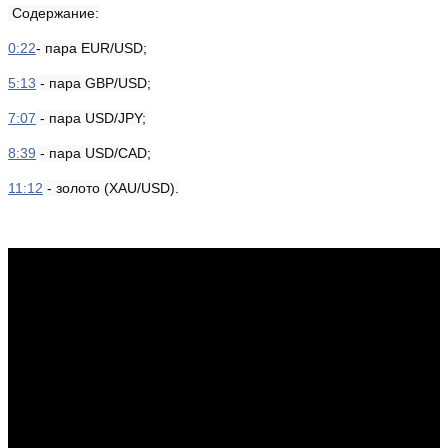
Содержание:
0:22
- пара EUR/USD;
5:13
- пара GBP/USD;
7:07
- пара USD/JPY;
8:39
- пара USD/САD;
11:12
- золото (XАU/USD).