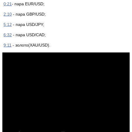
0:21
- пара EUR/USD;
2:10
- пара GBP/USD;
5:12
- пара USD/JPY;
6:32
- пара USD/САD;
9:11
- золото(XАU/USD).