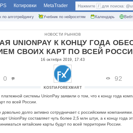
PS
Котировки
MetaTrader
Нажмите
/
для поиска: @use
к по алготрейдингу
Учебник по нейросетям
Календарь
Вебт
НОВОСТИ РЫНКОВ
АЯ UNIONPAY К КОНЦУ ГОДА ОБЕ
ИЕМ СВОИХ КАРТ ПО ВСЕЙ РОСС
16 октября 2019, 17:43
0
92
KOSTIAFOREXMART
 платежной системы UnionPay заявили о том, что к концу года ком
рт по всей России.
уже довольно долго активно сотрудничает с российскими компаниями
рт UnionPay составляет чуть более 2,5 млн штук, а к концу года 
риниматься китайские карты будут по всей территории России.