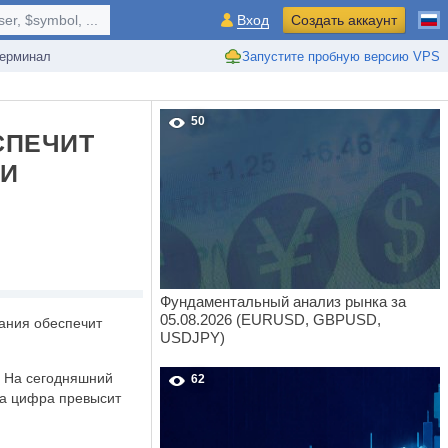
r, $symbol, ...
Вход
Создать аккаунт
ерминал
Запустите пробную версию VPS
50
СПЕЧИТ
ИИ
Фундаментальный анализ рынка за
05.08.2026 (EURUSD, GBPUSD,
пания обеспечит
USDJPY)
. На сегодняшний
62
эта цифра превысит