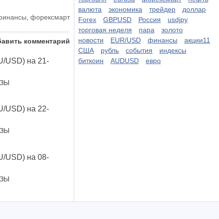
валюта
экономика
трейдер
доллар
финансы
,
форексмарт
Forex
GBPUSD
Россия
usdjpy
торговая неделя
пара
золото
новости
EUR/USD
финансы
акции11
бавить комментарий
США
рубль
события
индексы
U/USD) на 21-
биткоин
AUDUSD
евро
ОЗЫ
U/USD) на 22-
ОЗЫ
U/USD) на 08-
ОЗЫ