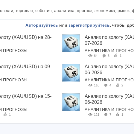
овости
,
торговля
,
события
,
аналитика
,
прогноз
,
экономика
,
рынок
,
Авторизуйтесь
или
зарегистрируйтесь
, чтобы до
олоту (XAU/USD) на 28-
Анализ по золоту (XA
07-2026
И ПРОГНОЗЫ
АНАЛИТИКА И ПРОГН
64
6
1
олоту (XAU/USD) на 09-
Анализ по золоту (XA
06-2026
И ПРОГНОЗЫ
АНАЛИТИКА И ПРОГН
110
4
2
олоту (XAU/USD) на 15-
Анализ по золоту (XA
06-2026
И ПРОГНОЗЫ
АНАЛИТИКА И ПРОГН
1
121
7
1