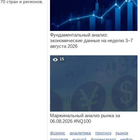
70 стран и регионов.
Фундаментальный анализ:
экономические данные на неделю 3–7
августа 2026
15
Маржинальный анализ рынка за
06.08.2026 #NQ100
форекс
аналитика
прогноз
рынок
торговля
eurusd
форексмарт
нефть