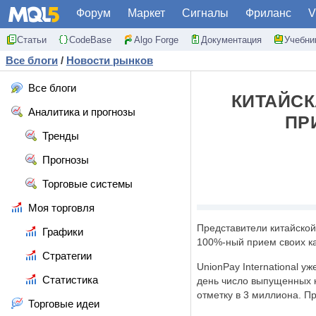
Форум
Маркет
Сигналы
Фриланс
V
Статьи
CodeBase
Algo Forge
Документация
Учебни
Все блоги
/
Новости рынков
Все блоги
КИТАЙСК
Аналитика и прогнозы
ПР
Тренды
Прогнозы
Торговые системы
Моя торговля
Представители китайской
Графики
100%-ный прием своих ка
Стратегии
UnionPay International 
Статистика
день число выпущенных ка
отметку в 3 миллиона. П
Торговые идеи