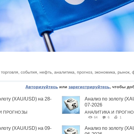
,
торговля
,
события
,
нефть
,
аналитика
,
прогноз
,
экономика
,
рынок
,
Авторизуйтесь
или
зарегистрируйтесь
, чтобы до
олоту (XAU/USD) на 28-
Анализ по золоту (XA
07-2026
И ПРОГНОЗЫ
АНАЛИТИКА И ПРОГН
64
6
1
олоту (XAU/USD) на 09-
Анализ по золоту (XA