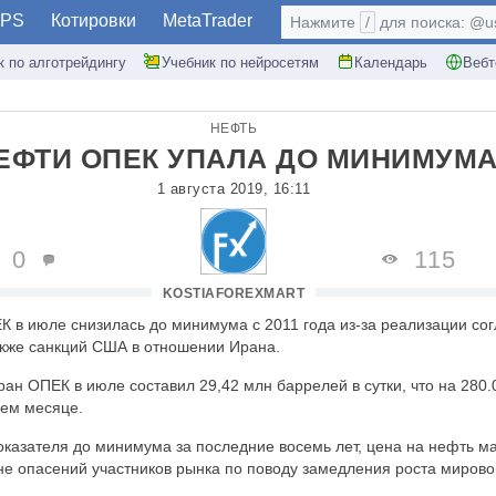
PS
Котировки
MetaTrader
Нажмите
/
для поиска: @use
к по алготрейдингу
Учебник по нейросетям
Календарь
Вебт
НЕФТЬ
ФТИ ОПЕК УПАЛА ДО МИНИМУМА 
1 августа 2019, 16:11
0
115
KOSTIAFOREXMART
 в июле снизилась до минимума с 2011 года из-за реализации со
акже санкций США в отношении Ирана.
ан ОПЕК в июле составил 29,42 млн баррелей в сутки, что на 280.
ем месяце.
казателя до минимума за последние восемь лет, цена на нефть ма
не опасений участников рынка по поводу замедления роста мирово