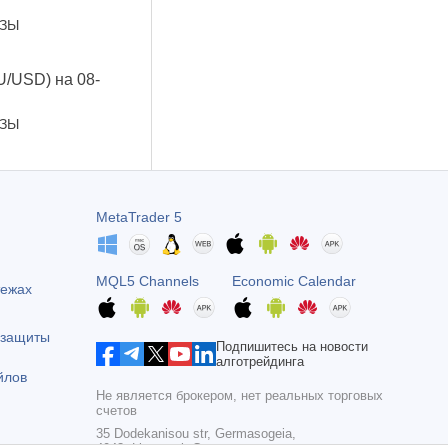
ОЗЫ
U/USD) на 08-
ОЗЫ
MetaTrader 5
MQL5 Channels
Economic Calendar
тежах
 защиты
Подпишитесь на новости
алготрейдинга
йлов
Не является брокером, нет реальных торговых
счетов
35 Dodekanisou str, Germasogeia,