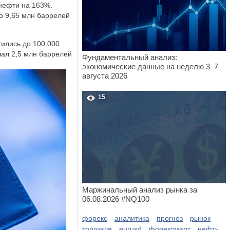
нефти на 163%.
о 9,65 млн баррелей
ились до 100.000
шал 2,5 млн баррелей
Фундаментальный анализ:
экономические данные на неделю 3–7
августа 2026
15
Маржинальный анализ рынка за
06.08.2026 #NQ100
форекс
аналитика
прогноз
рынок
торговля
eurusd
форексмарт
нефть