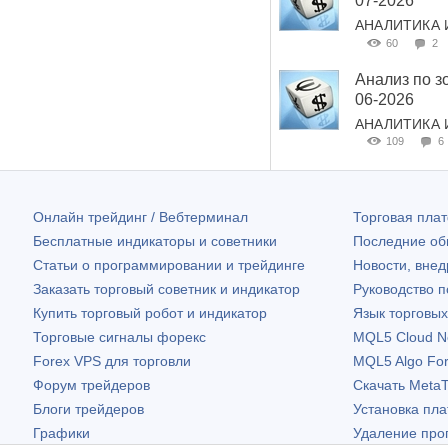
07-2026
АНАЛИТИКА 
60
2
Анализ по з
06-2026
АНАЛИТИКА 
109
6
Онлайн трейдинг / Вебтерминал
Торговая пл
Бесплатные индикаторы и советники
Последние о
Статьи о программировании и трейдинге
Новости, внед
Заказать торговый советник и индикатор
Руководство 
Купить торговый робот и индикатор
Язык торговы
Торговые сигналы форекс
MQL5 Cloud N
Forex VPS для торговли
MQL5 Algo Fo
Форум трейдеров
Скачать
MetaT
Блоги трейдеров
Установка пл
Графики
Удаление про