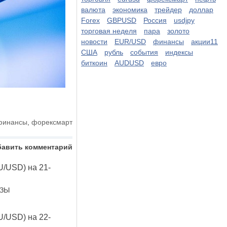
валюта
экономика
трейдер
доллар
Forex
GBPUSD
Россия
usdjpy
торговая неделя
пара
золото
новости
EUR/USD
финансы
акции11
США
рубль
события
индексы
биткоин
AUDUSD
евро
финансы
,
форексмарт
бавить комментарий
U/USD) на 21-
ОЗЫ
U/USD) на 22-