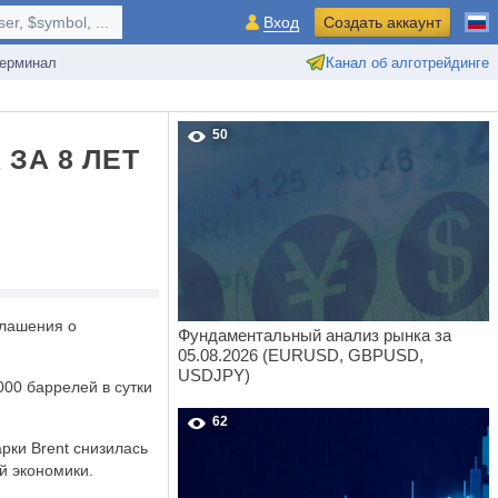
r, $symbol, ...
Вход
Создать аккаунт
ерминал
Канал об алготрейдинге
50
ЗА 8 ЛЕТ
глашения о
Фундаментальный анализ рынка за
05.08.2026 (EURUSD, GBPUSD,
USDJPY)
000 баррелей в сутки
62
рки Brent снизилась
й экономики.