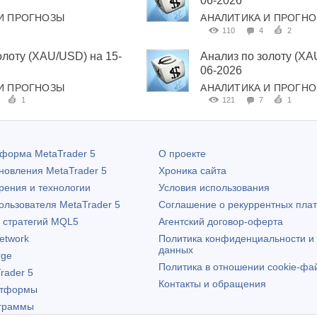
06-2026
И ПРОГНОЗЫ
АНАЛИТИКА И ПРОГН
110
4
2
олоту (XAU/USD) на 15-
Анализ по золоту (XA
06-2026
И ПРОГНОЗЫ
АНАЛИТИКА И ПРОГН
1
121
7
1
атформа
MetaTrader 5
О проекте
бновления
MetaTrader 5
Хроника сайта
рения и технологии
Условия использования
пользователя
MetaTrader 5
Соглашение о рекуррентных пла
х стратегий MQL5
Агентский договор-оферта
etwork
Политика конфиденциальности и
данных
rge
Политика в отношении cookie-фа
rader 5
Контакты и обращения
атформы
граммы