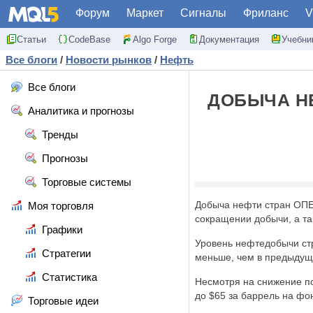
Форум
Маркет
Сигналы
Фриланс
V
Статьи
CodeBase
Algo Forge
Документация
Учебни
Все блоги
/
Новости рынков
/
Нефть
Все блоги
ДОБЫЧА НЕ
Аналитика и прогнозы
Тренды
Прогнозы
Торговые системы
Добыча нефти стран ОПЕК
Моя торговля
сокращении добычи, а т
Графики
Уровень нефтедобычи стр
Стратегии
меньше, чем в предыдущ
Статистика
Несмотря на снижение по
до $65 за баррель на фо
Торговые идеи