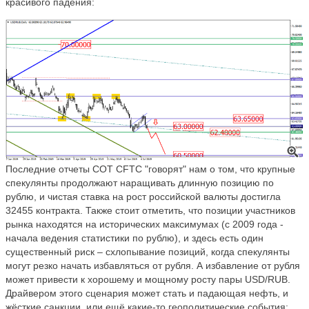
красивого падения:
Последние отчеты
COT
CFTC
"говорят" нам о том, что крупные
спекулянты продолжают наращивать длинную позицию по
рублю, и чистая ставка на рост российской валюты достигла
32455 контракта. Также стоит отметить, что позиции участников
рынка находятся на исторических максимумах (с 2009 года -
начала ведения статистики по рублю), и здесь есть один
существенный риск – схлопывание позиций, когда спекулянты
могут резко начать избавляться от рубля. А избавление от рубля
может привести к хорошему и мощному росту пары
USD
/
RUB
.
Драйвером
этого сценария может стать и падающая нефть, и
жёсткие санкции, или ещё какие-то геополитические события: