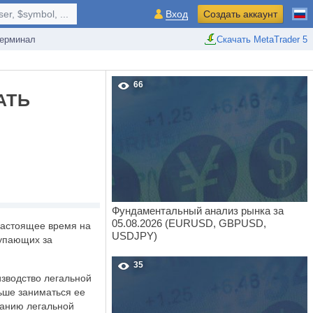
r, $symbol, ...
Вход
Создать аккаунт
ерминал
Скачать MetaTrader 5
66
АТЬ
Фундаментальный анализ рынка за
05.08.2026 (EURUSD, GBPUSD,
настоящее время на
USDJPY)
тупающих за
35
изводство легальной
ьше заниматься ее
ванию легальной