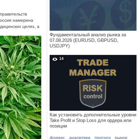
 правительств
Россия намерена
дицинских целях, а
Фундаментальный анализ рынка за
07.08.2026 (EURUSD, GBPUSD,
USDJPY)
14
Как установить дополнительные уровни
Take Profit и Stop Loss для ордера или
позиции
форекс
аналитика
прогноз
рынок