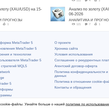
111
4
2
олоту (XAU/USD) на 15-
Анализ по золоту (XA
06-2026
И ПРОГНОЗЫ
АНАЛИТИКА И ПРОГН
1
121
7
1
атформа
MetaTrader 5
О проекте
бновления
MetaTrader 5
Хроника сайта
рения и технологии
Условия использования
пользователя
MetaTrader 5
Соглашение о рекуррентных пла
х стратегий MQL5
Агентский договор-оферта
etwork
Политика конфиденциальности и
данных
rge
Политика в отношении cookie-фа
rader 5
Контакты и обращения
атформы
граммы
 cookie-файлы. Узнайте больше о нашей
политике по использовани