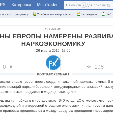
PS
Котировки
MetaTrader
Нажмите
/
для поиска: @use
к по алготрейдингу
Учебник по нейросетям
Календарь
Вебт
СОБЫТИЯ
АНЫ ЕВРОПЫ НАМЕРЕНЫ РАЗВИВ
НАРКОЭКОНОМИКУ
26 марта 2019, 16:00
0
108
KOSTIAFOREXMART
ассматривают вероятность создания законной наркоэкономики. В 
ение позиций нарколибералов и международных организаций, выс
аркотических продуктов в медицинских целях.
дства каннабиса в мире достигает $40 млрд. ЕС отмечает, что про
кодоходной и интересной отраслью экономики, и планирует и дал
ия правовых предпосылок и международных принципов к формиро