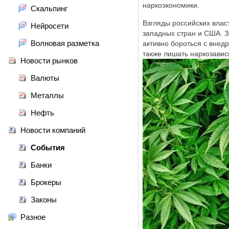
наркоэкономики.
Скальпинг
Взгляды российских влас
Нейросети
западных стран и США. З
Волновая разметка
активно бороться с внед
также лишать наркозавис
Новости рынков
Валюты
Металлы
Нефть
Новости компаний
События
Банки
Брокеры
Законы
Разное