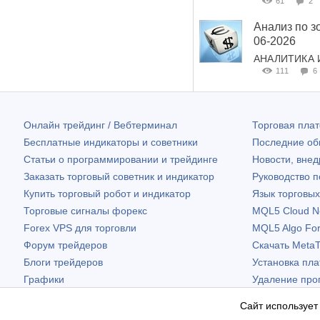
61
2
Анализ по з
06-2026
АНАЛИТИКА 
111
6
Онлайн трейдинг / Вебтерминал
Торговая пл
Бесплатные индикаторы и советники
Последние о
Статьи о программировании и трейдинге
Новости, внед
Заказать торговый советник и индикатор
Руководство 
Купить торговый робот и индикатор
Язык торговы
Торговые сигналы форекс
MQL5 Cloud N
Forex VPS для торговли
MQL5 Algo Fo
Форум трейдеров
Скачать
MetaT
Блоги трейдеров
Установка пл
Графики
Удаление про
Бесплатные виджеты
Сайт использует