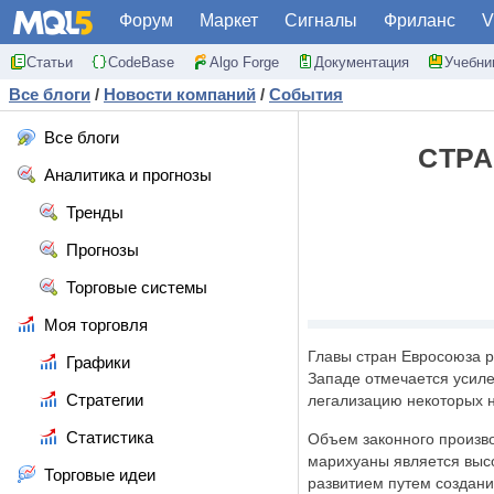
Форум
Маркет
Сигналы
Фриланс
V
Статьи
CodeBase
Algo Forge
Документация
Учебни
Все блоги
/
Новости компаний
/
События
Все блоги
CТР
Аналитика и прогнозы
Тренды
Прогнозы
Торговые системы
Моя торговля
Главы стран Евросоюза р
Графики
Западе отмечается усил
Стратегии
легализацию некоторых н
Статистика
Объем законного произво
марихуаны является высо
Торговые идеи
развитием путем создан