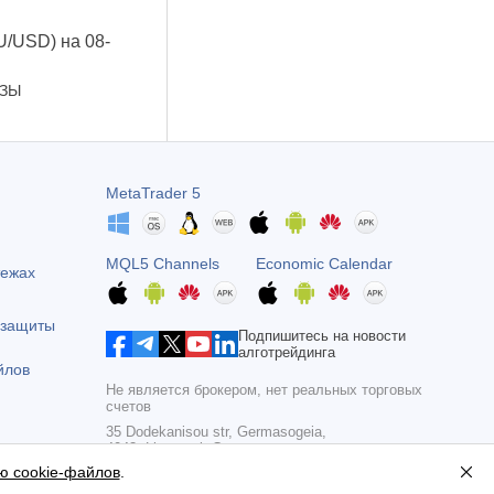
U/USD) на 08-
ОЗЫ
MetaTrader 5
MQL5 Channels
Economic Calendar
тежах
 защиты
Подпишитесь на новости
алготрейдинга
йлов
Не является брокером, нет реальных торговых
счетов
35 Dodekanisou str, Germasogeia,
4043, Limassol, Cyprus
ю cookie-файлов
.
Copyright 2000-2026,
MetaQuotes Ltd