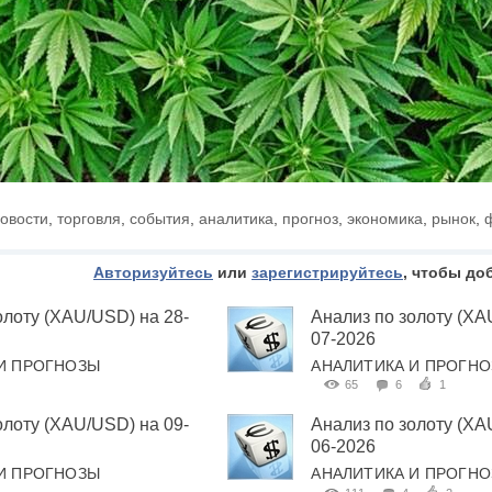
овости
,
торговля
,
события
,
аналитика
,
прогноз
,
экономика
,
рынок
,
Авторизуйтесь
или
зарегистрируйтесь
, чтобы до
олоту (XAU/USD) на 28-
Анализ по золоту (XA
07-2026
И ПРОГНОЗЫ
АНАЛИТИКА И ПРОГН
65
6
1
олоту (XAU/USD) на 09-
Анализ по золоту (XA
06-2026
И ПРОГНОЗЫ
АНАЛИТИКА И ПРОГН