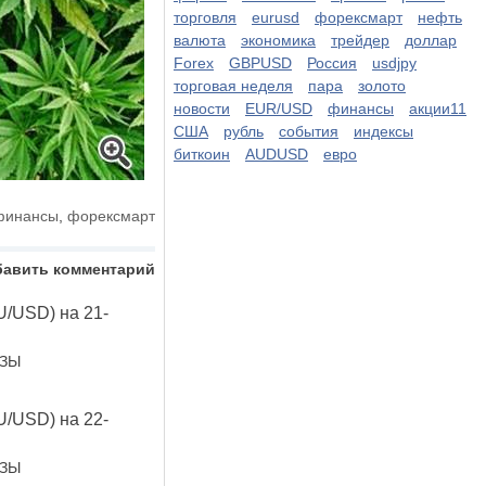
торговля
eurusd
форексмарт
нефть
валюта
экономика
трейдер
доллар
Forex
GBPUSD
Россия
usdjpy
торговая неделя
пара
золото
новости
EUR/USD
финансы
акции11
США
рубль
события
индексы
биткоин
AUDUSD
евро
финансы
,
форексмарт
бавить комментарий
U/USD) на 21-
ОЗЫ
U/USD) на 22-
ОЗЫ