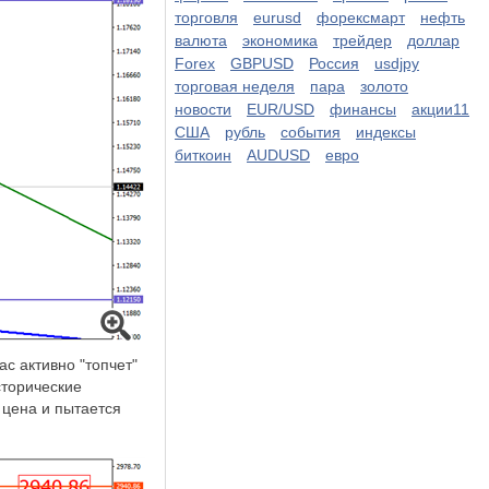
торговля
eurusd
форексмарт
нефть
валюта
экономика
трейдер
доллар
Forex
GBPUSD
Россия
usdjpy
торговая неделя
пара
золото
новости
EUR/USD
финансы
акции11
США
рубль
события
индексы
биткоин
AUDUSD
евро
с активно "топчет"
сторические
 цена и пытается