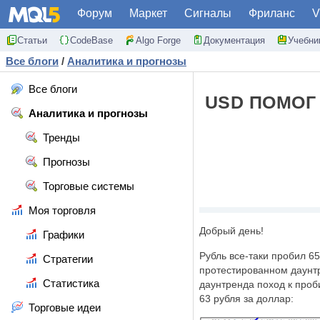
Форум
Маркет
Сигналы
Фриланс
V
Статьи
CodeBase
Algo Forge
Документация
Учебни
Все блоги
/
Аналитика и прогнозы
Все блоги
USD ПОМОГ
Аналитика и прогнозы
Тренды
Прогнозы
Торговые системы
Моя торговля
Добрый день!
Графики
Рубль все-таки пробил 6
Стратегии
протестированном даунтр
Статистика
даунтренда поход к проб
63 рубля за доллар:
Торговые идеи