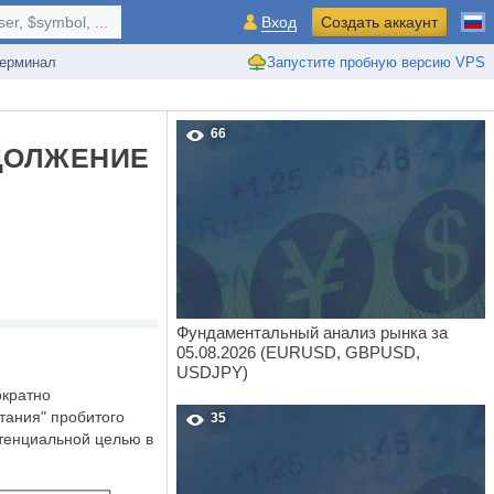
r, $symbol, ...
Вход
Создать аккаунт
ерминал
Запустите пробную версию VPS
66
ОДОЛЖЕНИЕ
Фундаментальный анализ рынка за
05.08.2026 (EURUSD, GBPUSD,
USDJPY)
ократно
тания" пробитого
35
отенциальной целью в