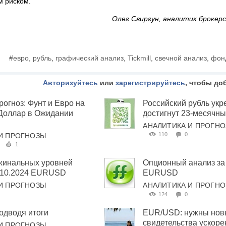
 риском.
Олег Свиргун, аналитик брокерск
#
евро
,
рубль
,
графический анализ
,
Tickmill
,
свечной анализ
,
фон
Авторизуйтесь
или
зарегистрируйтесь
, чтобы до
огноз: Фунт и Евро на
Российский рубль укр
 Доллар в Ожидании
достигнут 23-месячн
АНАЛИТИКА И ПРОГН
110
0
И ПРОГНОЗЫ
1
жинальных уровней
Опционный анализ за
7.10.2024 EURUSD
EURUSD
И ПРОГНОЗЫ
АНАЛИТИКА И ПРОГН
124
0
одводя итоги
EUR/USD: нужны но
свидетельства ускор
И ПРОГНОЗЫ