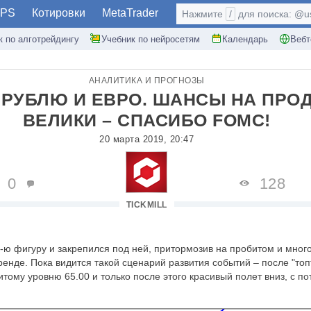
PS
Котировки
MetaTrader
Нажмите
/
для поиска: @use
к по алготрейдингу
Учебник по нейросетям
Календарь
Вебт
АНАЛИТИКА И ПРОГНОЗЫ
 РУБЛЮ И ЕВРО. ШАНСЫ НА ПР
ВЕЛИКИ – СПАСИБО FOMC!
20 марта 2019, 20:47
0
128
TICKMILL
5-ю фигуру и закрепился под ней, притормозив на пробитом и мног
енде. Пока видится такой сценарий развития событий – после "топ
итому уровню 65.00 и только после этого красивый полет вниз, с п