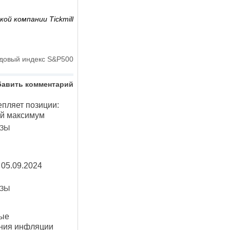
ой компании Tickmill
довый индекс S&P500
бавить комментарий
епляет позиции:
ый максимум
ОЗЫ
 05.09.2024
ОЗЫ
вые
ения инфляции