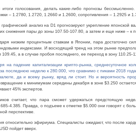
ы итоги голосования, делать какие-либо прогнозы бессмысленно
ки – 1.2780, 1.2720, 1.2660 и 1.2600, сопротивления – 1.2925 и 1.
и графический анализ на
D
1 прогнозируют укрепление японской ва
х снижения пары до зоны 107.50-107.80, а затем и еще ниже – к п
одаря низким процентным ставкам в Японии, пара достаточно си
довыми индексами. И восходящий тренд на этом рынке предпола
 109.45, а в случае пробоя последнего, ее переход в зону 110.25-1
ря на падение капитализации крипто-рынка, среднесуточное кол
за последнюю неделю к 280.000, что сравнимо с пиками 2018 года
валюте, да и всему рынку, вряд ли стоит. Но и вероятность пр
озвращение к минимумам середины декабря в зоне $3.250 остается
ивают 45% экспертов.
иков считает, что пара сможет удержаться предстоящую нед
.685-4.385. Правда, о подъеме к отметке $5.000 они говорят с бо
чной перспективе.
ия относительно эфириума. Специалисты ожидают, что после хар
USD
пойдет вверх.