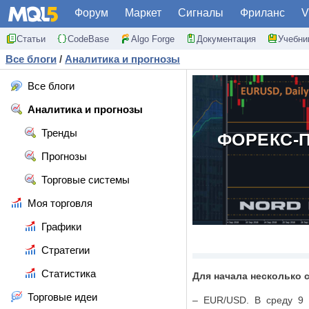
Форум
Маркет
Сигналы
Фриланс
V
Статьи
CodeBase
Algo Forge
Документация
Учебни
Все блоги
/
Аналитика и прогнозы
Все блоги
Аналитика и прогнозы
Тренды
ФОРЕКС-П
Прогнозы
Торговые системы
Моя торговля
Графики
Стратегии
Статистика
Для начала несколько 
Торговые идеи
–
EUR
/
USD
. В среду 9