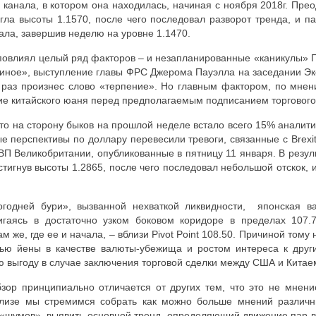
 канала, в котором она находилась, начиная с ноября 2018г. Пре
игла высоты 1.1570, после чего последовал разворот тренда, и па
ала, завершив неделю на уровне 1.1470.
повлиял целый ряд факторов – и незапланированные «каникулы» 
биное», выступление главы ФРС Джерома Пауэлла на заседании Эк
ь раз произнес слово «терпение». Но главным фактором, по мнен
ние китайского юаня перед предполагаемым подписанием торговог
то на сторону быков на прошлой неделе встало всего 15% аналити
ые перспективы по доллару перевесили тревоги, связанные с
Brexi
П Великобритании, опубликованные в пятницу 11 января. В резул
стигнув высоты 1.2865, после чего последовал небольшой отскок, 
огодней бури», вызванной нехваткой ликвидности, японская в
игаясь в достаточно узком боковом коридоре в пределах 107.7
м же, где ее и начала, – вблизи
Pivot
Point
108.50. Причиной тому
ью йены в качестве валюты-убежища и ростом интереса к друг
ю выгоду в случае заключения торговой сделки между США и Китае
зор принципиально отличается от других тем, что это не мнени
лизе мы стремимся собрать как можно больше мнений различны
«шумов», выявить основной тренд, определяющий движение пар в 