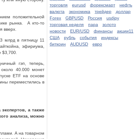
торговля
eurusd
форексмарт
нефть
валюта
экономика
трейдер
доллар
анием положительной
Forex
GBPUSD
Россия
usdjpy
мике рынка.
А кто-то
торговая неделя
пара
золото
я вверх.
новости
EUR/USD
финансы
акции11
США
рубль
события
индексы
23 млрд в пятницу 11
биткоин
AUDUSD
евро
лайткойна, эфириума,
 $3,700.
ничный гэп, теперь,
около 40.000 монет
апуске
ETF
на основе
оины переместились в
 экспертов, а также
кого анализа, можно
ллами. А на товарном