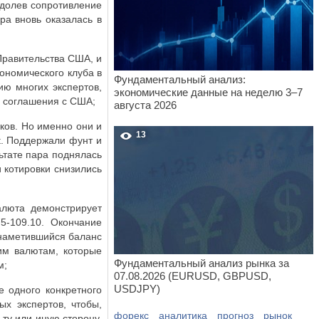
одолев сопротивление
ра вновь оказалась в
Правительства США, и
ономического клуба в
Фундаментальный анализ:
ию многих экспертов,
экономические данные на неделю 3–7
о соглашения с США;
августа 2026
ков. Но именно они и
13
t
. Поддержали фунт и
ьтате пара поднялась
и котировки снизились
алюта демонстрирует
5-109.10. Окончание
 наметившийся баланс
им валютам, которые
Фундаментальный анализ рынка за
м;
07.08.2026 (EURUSD, GBPUSD,
USDJPY)
е одного конкретного
х экспертов, чтобы,
форекс
аналитика
прогноз
рынок
ту или иную сторону.