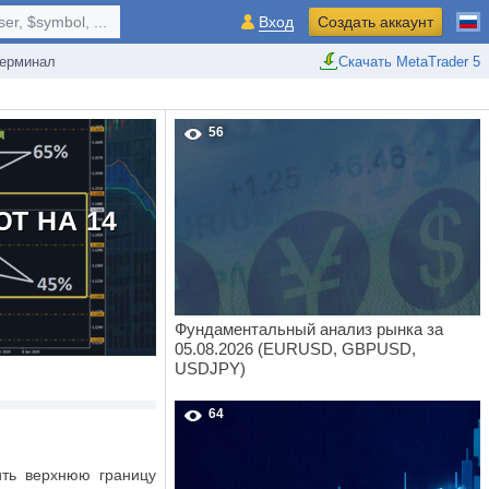
r, $symbol, ...
Вход
Создать аккаунт
ерминал
Скачать MetaTrader 5
56
Т НА 14
Фундаментальный анализ рынка за
05.08.2026 (EURUSD, GBPUSD,
USDJPY)
64
ить верхнюю границу