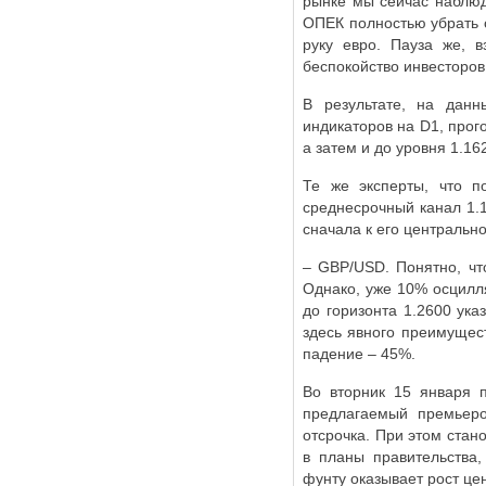
рынке мы сейчас наблюд
ОПЕК полностью убрать с
руку евро. Пауза же, 
беспокойство инвесторов
В результате, на дан
индикаторов на
D
1, прог
а затем и до уровня 1.16
Те же эксперты, что п
среднесрочный канал 1.1
сначала к его центрально
–
GBP
/
USD
. Понятно, ч
Однако, уже 10% осцилл
до горизонта 1.2600 ука
здесь явного преимущест
падение – 45%.
Во вторник 15 января 
предлагаемый премьеро
отсрочка. При этом стан
в планы правительства,
фунту оказывает рост це