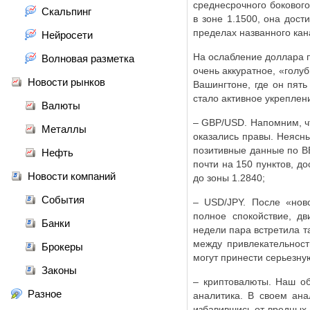
среднесрочного бокового
Скальпинг
в зоне 1.1500, она дост
пределах названного кан
Нейросети
На ослабление доллара 
Волновая разметка
очень аккуратное, «голу
Новости рынков
Вашингтоне, где он пят
стало активное укрепле
Валюты
–
GBP
/
USD
. Напомним, ч
Металлы
оказались правы. Неясн
позитивные данные по ВВ
Нефть
почти на 150 пунктов, до
Новости компаний
до зоны 1.2840;
События
–
USD
/
JPY
. После «нов
полное спокойствие, дв
Банки
недели пара встретила та
между привлекательност
Брокеры
могут принести серьезну
Законы
– криптовалюты. Наш об
Разное
аналитика. В своем ана
избавившись от вредных 