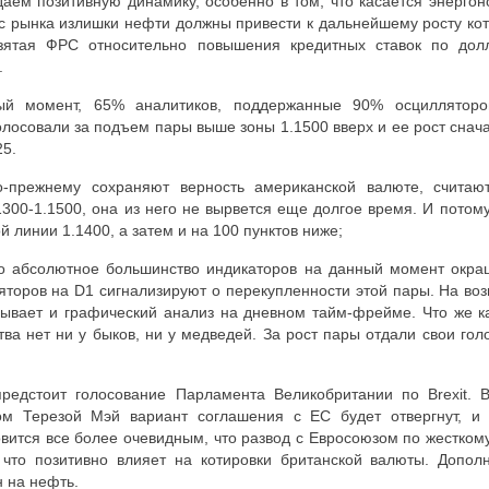
аем позитивную динамику, особенно в том, что касается энерго
 рынка излишки нефти должны привести к дальнейшему росту коти
взятая ФРС относительно повышения кредитных ставок по до
.
ный момент, 65% аналитиков, поддержанные 90% осциллятор
олосовали за подъем пары выше зоны 1.1500 вверх и ее рост снач
25.
о-прежнему сохраняют верность американской валюте, считают
300-1.1500, она из него не вырвется еще долгое время. И потом
й линии 1.1400, а затем и на 100 пунктов ниже;
то абсолютное большинство индикаторов на данный момент окра
яторов на
D
1 сигнализируют о перекупленности этой пары. На во
зывает и графический анализ на дневном тайм-фрейме. Что же ка
ва нет ни у быков, ни у медведей. За рост пары отдали свои голо
предстоит голосование Парламента Великобритании по
Brexit
. 
м Терезой Мэй вариант соглашения с ЕС будет отвергнут, и
овится все более очевидным, что развод с Евросоюзом по жестком
 что позитивно влияет на котировки британской валюты. Допол
н на нефть.