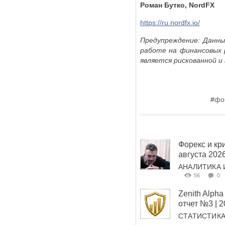
Роман Бутко,
NordFX
https://ru.nordfx.io/
Предупреждение: Данны
работе на финансовых 
является рискованной и
#
фо
Форекс и кри
августа 202
АНАЛИТИКА 
56
0
Zenith Alp
отчет №3 | 
СТАТИСТИК