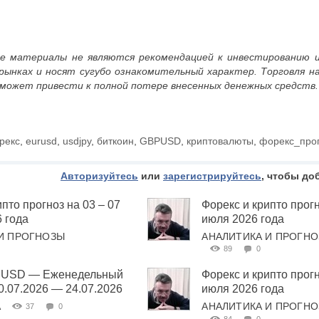
е материалы не являются рекомендацией к инвестированию и
рынках и носят сугубо ознакомительный характер. Торговля н
 может привести к полной потере внесенных денежных средств.
рекс
,
eurusd
,
usdjpy
,
биткоин
,
GBPUSD
,
криптовалюты
,
форекс_про
Авторизуйтесь
или
зарегистрируйтесь
, чтобы до
пто прогноз на 03 – 07
Форекс и крипто прогн
6 года
июля 2026 года
И ПРОГНОЗЫ
АНАЛИТИКА И ПРОГН
89
0
ha USD — Еженедельный
Форекс и крипто прогн
20.07.2026 — 24.07.2026
июля 2026 года
А
АНАЛИТИКА И ПРОГН
37
0
84
0