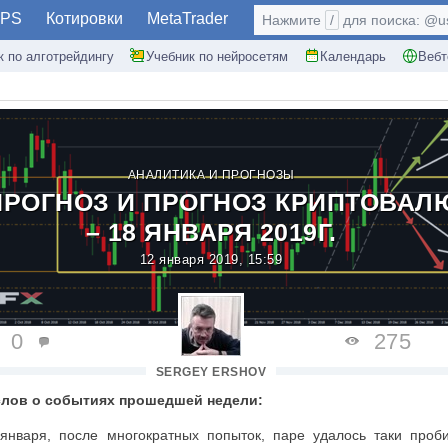
PS
Котировки
MetaTrader
Нажмите
/
для поиска: @use
к по алготрейдингу
Учебник по нейросетям
Календарь
Вебт
АНАЛИТИКА И ПРОГНОЗЫ
РОГНОЗ И ПРОГНОЗ КРИПТОВАЛЮ
– 18 ЯНВАРЯ 2019Г.
12 января 2019, 15:59
0
275
SERGEY ERSHOV
слов о событиях прошедшей недели:
 января, после многократных попыток, паре удалось таки проб