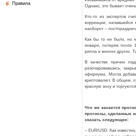
Правила
Однако, это бывает очень
Кто-то из экспертов сч
коррекции, начавшейся 
наоборот – постпразднич
Как бы то ни было, но 
января, потеряв почти 
рипла и многих других. Т
В качестве причин пад
разочаровавшись, закр
эфириума. Могла добави
криптовалют. В общем, п
красную зону и торгуютс
Что же касается прогн
прогнозы, сделанные н
сказать следующее:
–
EUR
/
USD
. Как известн