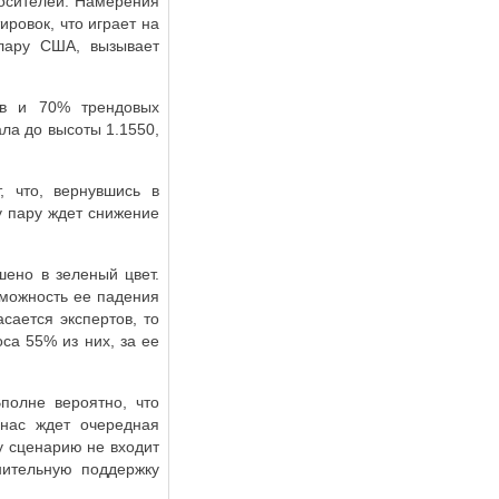
носителей. Намерения
ровок, что играет на
ллару США, вызывает
ов и 70% трендовых
ала до высоты 1.1550,
, что, вернувшись в
у пару ждет снижение
шено в зеленый цвет.
зможность ее падения
сается экспертов, то
са 55% из них, за ее
Вполне вероятно, что
 нас ждет очередная
у сценарию не входит
нительную поддержку