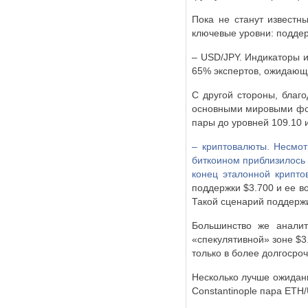
Пока не станут известн
ключевые уровни: поддерж
–
USD
/
JPY
. Индикаторы 
65% экспертов, ожидающи
С другой стороны, благ
основными мировыми фон
пары до уровней 109.10 и
– криптовалюты. Несмот
биткоином приблизилось 
конец эталонной крипто
поддержки $3.700 и ее в
Такой сценарий поддерж
Большинство же аналит
«спекулятивной» зоне $3
только в более долгосро
Несколько лучше ожидан
Constantinople
пара
ETH
/