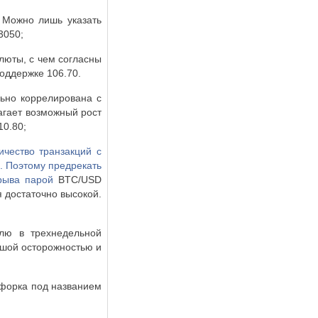
. Можно лишь указать
3050;
люты, с чем согласны
оддержке 106.70.
льно коррелирована с
гает возможный рост
10.80;
ичество транзакций с
. Поэтому предрекать
орыва парой
BTC
/
USD
 достаточно высокой.
елю в трехнедельной
льшой осторожностью и
дфорка под названием