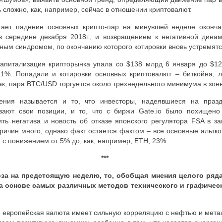
 сложно, как, например, сейчас в отношении криптовалют.
итает падение основных крипто-пар на минувшей неделе оконч
в середине декабря 2018г., и возвращением к негативной дина
ным синдромом, по окончанию которого котировки вновь устремятс
капитализация крипторынка упала со $138 млрд 6 января до $1
11%. Попадали и котировки основных криптовалют – биткойна, 
ак, пара
BTC
/
USD
торгуется около трехнедельного минимума в зоне
ения называется и то, что инвесторы, надеявшиеся на празд
ывают свои позиции, и то, что с биржи
Gate
.
io
было похищено 
ть негатива и новость об отказе японского регулятора
FSA
в з
ричин много, однако факт остается фактом – все основные альтк
я с понижением от 5% до, как, например,
ETH
, 23%.
***
оза на предстоящую неделю, то, обобщая мнения целого ряда
а основе самых различных методов технического и графичес
о, европейская валюта имеет сильную корреляцию с нефтью и мета