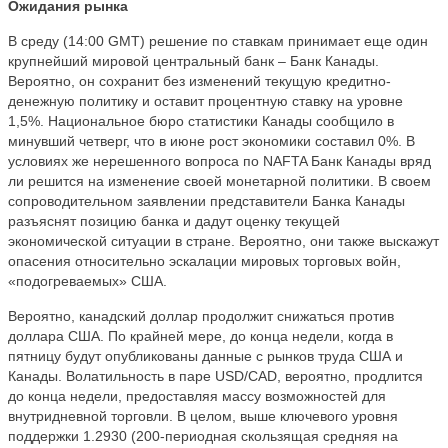
Ожидания рынка
В среду (14:00
GMT
) решение по ставкам принимает еще один
крупнейший мировой центральный банк – Банк Канады.
Вероятно, он сохранит без изменений текущую кредитно-
денежную политику и оставит процентную ставку на уровне
1,5%. Национальное бюро статистики Канады сообщило в
минувший четверг, что в июне рост экономики составил 0%. В
условиях же нерешенного вопроса по NAFTA Банк Канады вряд
ли решится на изменение своей монетарной политики. В своем
сопроводительном заявлении представители Банка Канады
разъяснят позицию банка и дадут оценку текущей
экономической ситуации в стране. Вероятно, они также выскажут
опасения относительно эскалации мировых торговых войн,
«подогреваемых» США.
Вероятно, канадский доллар продолжит снижаться против
доллара США. По крайней мере, до конца недели, когда в
пятницу будут опубликованы данные с рынков труда США и
Канады. Волатильность в паре USD/CAD, вероятно, продлится
до конца недели, предоставляя массу возможностей для
внутридневной торговли. В целом, выше ключевого уровня
поддержки 1.2930 (200-периодная скользящая средняя на