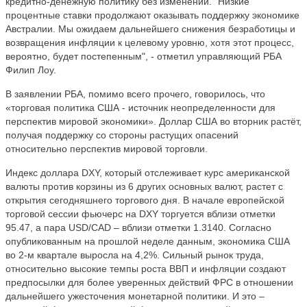
кредитно-денежную политику без изменений. "Низкие
процентные ставки продолжают оказывать поддержку экономике
Австралии. Мы ожидаем дальнейшего снижения безработицы и
возвращения инфляции к целевому уровню, хотя этот процесс,
вероятно, будет постепенным", - отметил управляющий РБА
Филип Лоу.
В заявлении РБА, помимо всего прочего, говорилось, что
«торговая политика США - источник неопределенности для
перспектив мировой экономики». Доллар США во вторник растёт,
получая поддержку со стороны растущих опасений
относительно перспектив мировой торговли.
Индекс доллара DXY, который отслеживает курс американской
валюты против корзины из 6 других основных валют, растет с
открытия сегодняшнего торгового дня. В начале европейской
торговой сессии фьючерс на DXY торгуется вблизи отметки
95.47, а пара USD/CAD – вблизи отметки 1.3140. Согласно
опубликованным на прошлой неделе данным, экономика США
во 2-м квартале выросла на 4,2%. Сильный рынок труда,
относительно высокие темпы роста ВВП и инфляции создают
предпосылки для более уверенных действий ФРС в отношении
дальнейшего ужесточения монетарной политики. И это –