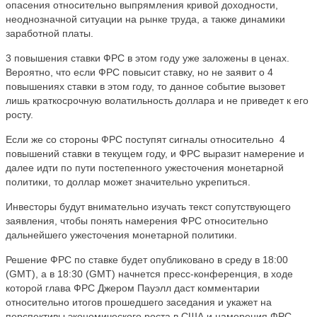
опасения относительно выпрямления кривой доходности,
неоднозначной ситуации на рынке труда, а также динамики
заработной платы.
3 повышения ставки ФРС в этом году уже заложены в ценах.
Вероятно, что если ФРС повысит ставку, но не заявит о 4
повышениях ставки в этом году, то данное событие вызовет
лишь краткосрочную волатильность доллара и не приведет к его
росту.
Если же со стороны ФРС поступят сигналы относительно
4
повышений ставки в текущем году, и ФРС выразит намерение и
далее идти по пути постепенного ужесточения монетарной
политики, то доллар может значительно укрепиться.
Инвесторы будут внимательно изучать текст сопутствующего
заявления, чтобы понять намерения ФРС относительно
дальнейшего ужесточения монетарной политики.
Решение ФРС по ставке будет опубликовано в среду в 18:00
(GMT), а в 18:30 (GMT) начнется пресс-конференция, в ходе
которой глава ФРС Джером Пауэлл даст комментарии
относительно итогов прошедшего заседания и укажет на
перспективы экономического роста в США и намерения ФРС