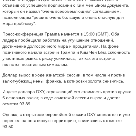
объявив об успешном подписании с Ким Чен Ыном документа,
который он назвал "очень всеобъемлющим" соглашением,
позволяющим "решить очень большую и очень опасную для
мира проблему".
Пресс-конференция Трампа начнется в 15:00 (GMT). Оба
лидера пообещали работать на улучшение отношений,
достижение долгосрочного мира и процветания. На фоне
позитивного начала встречи Трампа и Ким Чен Ына склонность
участников рынка к риску усилилась, так как эта встреча
является позитивным символом.
Доллар вырос в ходе азиатской сессии, в том числе и против
валют-убежищ иены, франка, а котировки золота снизились.
Индекс доллара DXY, отражающий его стоимость против других
6 основных валют, в ходе азиатской сессии вырос и достиг
отметки 93.89.
Однако, с открытием европейской сессии DXY снижается и уже
перешел на негативную территорию, снизившись к отметке
93.50.