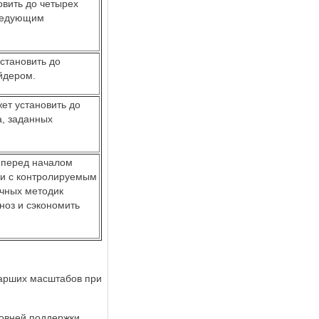
овить до четырех
следующим
становить до
ейдером.
ет установить до
а, заданных
 перед началом
а и с контролируемым
ичных методик
ноз и сэкономить
тарших масштабов при
ровней поддержки