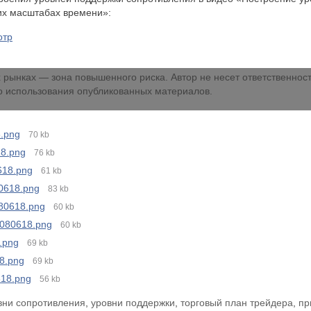
их масштабах времени»:
отр
 рынках — зона повышенного риска. Автор не несет ответственнос
го использования опубликованных материалов.
.png
70 kb
8.png
76 kb
18.png
61 kb
618.png
83 kb
0618.png
60 kb
80618.png
60 kb
.png
69 kb
8.png
69 kb
18.png
56 kb
вни сопротивления
,
уровни поддержки
,
торговый план трейдера
,
пр