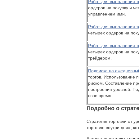
Робот для выполнения т
ордеров на покупку и ч
управлением ими.
Робот для выполнения т
четырех ордеров на поку
Робот для выполнения т
четырех ордеров на пок
трейдером.
Подписка на ежедневны
торгов. Использование п
риском. Составление пр
построения уровней. По
свое время
Подробно о страте
Стратегия торговли от у
торговле внутри дня», к
Авторская методика пос