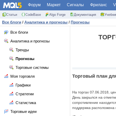
Форум
Маркет
Сигналы
Фриланс
V
Статьи
CodeBase
Algo Forge
Документация
Учебни
Все блоги
/
Аналитика и прогнозы
/
Прогнозы
Все блоги
ТОРГ
Аналитика и прогнозы
Тренды
Прогнозы
Торговые системы
Торговый план для
Моя торговля
Графики
На торгах 07.06.2018, ц
Стратегии
День закрылся на отмет
Статистика
сопротивление находитс
поддержка расположена 
Торговые идеи