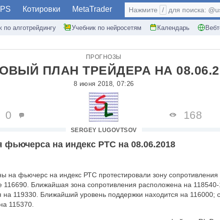
PS
Котировки
MetaTrader
Нажмите
/
для поиска: @use
к по алготрейдингу
Учебник по нейросетям
Календарь
Вебт
ПРОГНОЗЫ
ОВЫЙ ПЛАН ТРЕЙДЕРА НА 08.06.2
8 июня 2018, 07:26
0
168
SERGEY LUGOVTSOV
 фьючерса на индекс РТС на 08.06.2018
ены на фьючерс на индекс РТС протестировали зону сопротивления
ке 116690. Ближайшая зона сопротивления расположена на 118540
я на 119330. Ближайший уровень поддержки находится на 116000;
на 115370.