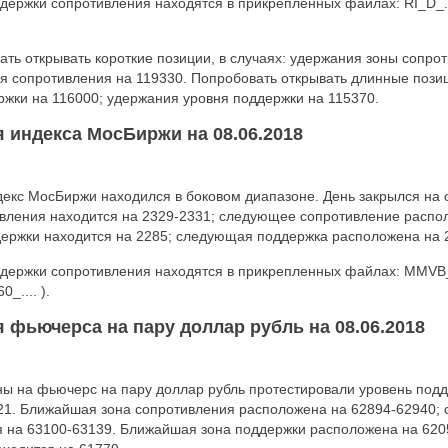
ержки сопротивления находятся в прикрепленных файлах: RI_D_.... 
ать открывать короткие позиции, в случаях: удержания зоны сопро
я сопротивления на 119330. Попробовать открывать длинные позиц
жки на 116000; удержания уровня поддержки на 115370.
 индекса МосБиржи на 08.06.2018
ндекс МосБиржи находился в боковом диапазоне. День закрылся на 
вления находится на 2329-2331; следующее сопротивление распол
ержки находится на 2285; следующая поддержка расположена на 
держки сопротивления находятся в прикрепленных файлах: MMVB_D
_.... ).
 фьючерса на пару доллар рубль на 08.06.2018
ены на фьючерс на пару доллар рубль протестировали уровень подд
521. Ближайшая зона сопротивления расположена на 62894-62940;
я на 63100-63139. Ближайшая зона поддержки расположена на 620