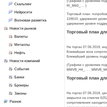
(Графики с уровнями подд
Скальпинг
RI_M60_.... ).
Нейросети
Торговый план: попробов
118610; удержания уровн
Волновая разметка
удержания уровня поддер
Новости рынков
Торговый план для
Валюты
Металлы
На торгах 07.06.2018, и
Ближайшая зона сопроти
Нефть
Ближайший уровень подд
Новости компаний
(Графики с уровнями под
События
MMVB_H4_.... , MMVB_M60
Банки
Торговый план для
Брокеры
На торгах 07.06.2018, ц
Законы
закрылся на отметке 62
Разное
сопротивления находитс