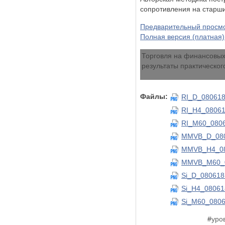
сопротивления на старш
Предварительный просм
Полная версия (платная)
Торговля на финансовых
результаты практическо
Файлы:
RI_D_080618
RI_H4_08061
RI_M60_0806
MMVB_D_080
MMVB_H4_08
MMVB_M60_0
Si_D_080618
Si_H4_08061
Si_M60_0806
#
уро