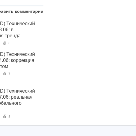
бавить комментарий
D) Технический
8.06: в
я тренда
6
D) Технический
14.06: коррекция
отом
7
D) Технический
07.06: реальная
обального
8