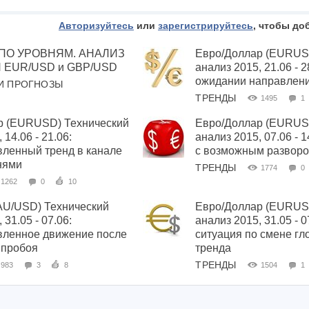
Авторизуйтесь
или
зарегистрируйтесь
, чтобы до
ПО УРОВНЯМ. АНАЛИЗ
Евро/Доллар (EURUS
 EUR/USD и GBP/USD
анализ 2015, 21.06 - 2
ожидании направлени
И ПРОГНОЗЫ
ТРЕНДЫ
1495
1
р (EURUSD) Технический
Евро/Доллар (EURUS
 14.06 - 21.06:
анализ 2015, 07.06 - 
ленный тренд в канале
с возможным развор
нями
ТРЕНДЫ
1774
0
1262
0
10
U/USD) Технический
Евро/Доллар (EURUS
 31.05 - 07.06:
анализ 2015, 31.05 - 
вленное движение после
ситуация по смене гл
 пробоя
тренда
ТРЕНДЫ
983
3
8
1504
1