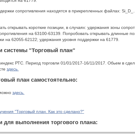
ходится на 61779.
ержки сопротивления находятся в прикрепленных файлах: Si_D_.... 
ать открывать короткие позиции, в случаях: удержания зоны сопро
опротивления на 63100-63139. Попробовать открывать длинные поз
и на 62055-62122; удержания уровня поддержки на 61779.
и системы "Торговый план"
индекс РТС. Период торговли 01/01/2017-16/11/2017. Обьем в сдел
есте
здесь.
говый план самостоятельно:
 можно
здесь.
учения "Торговый план. Как это сделано?"
 для выполнения торгового плана: