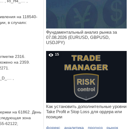
, RI_H4_.... ,
тивления на 118540-
ии, в случаях:
Фундаментальный анализ рынка за
07.08.2026 (EURUSD, GBPUSD,
USDJPY)
15
отметке 2316.
ожено на 2359.
2271.
_.... ,
Как установить дополнительные уровни
Take Profit и Stop Loss для ордера или
ержки на 61862. День
позиции
 следующая зона
55-62122;
форекс
аналитика
прогноз
рынок