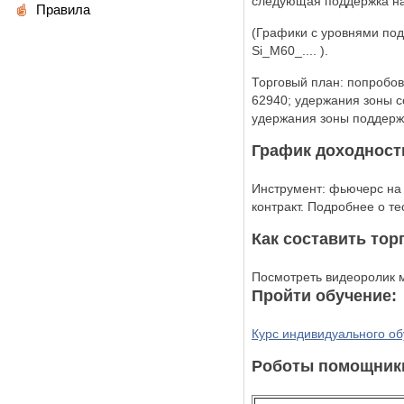
следующая поддержка на
Правила
(Графики с уровнями подд
Si_M60_.... ).
Торговый план: попробов
62940; удержания зоны с
удержания зоны поддержк
График доходност
Инструмент: фьючерс на 
контракт. Подробнее о т
Как составить тор
Посмотреть видеоролик
Пройти обучение:
Курс индивидуального об
Роботы помощники