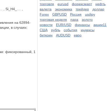
торговля
eurusd
форексмарт
нефть
, Si_H4_.... ,
валюта
экономика
трейдер
доллар
Forex
GBPUSD
Россия
usdjpy
торговая неделя
пара
золото
тивления на 62894-
новости
EUR/USD
финансы
акции11
иции, в случаях:
США
рубль
события
индексы
биткоин
AUDUSD
евро
ке: фиксированный, 1