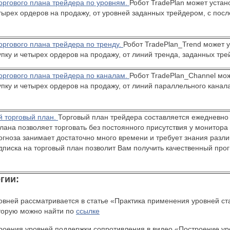
оргового плана трейдера по уровням.
Робот TradePlan может устан
етырех ордеров на продажу, от уровней заданных трейдером, с по
оргового плана трейдера по тренду.
Робот TradePlan_Trend может у
пку и четырех ордеров на продажу, от линий тренда, заданных тр
оргового плана трейдера по каналам.
Робот TradePlan_Channel мож
упку и четырех ордеров на продажу, от линий параллельного канал
й торговый план.
Торговый план трейдера составляется ежедневно
лана позволяет торговать без постоянного присутствия у монитор
огноза занимает достаточно много времени и требует знания разл
дписка на торговый план позволит Вам получить качественный прог
гии:
ровней рассматривается в статье «Практика применения уровней с
оторую можно найти по
ссылке
троения уровней поддержки сопротивления в видео «Построение у