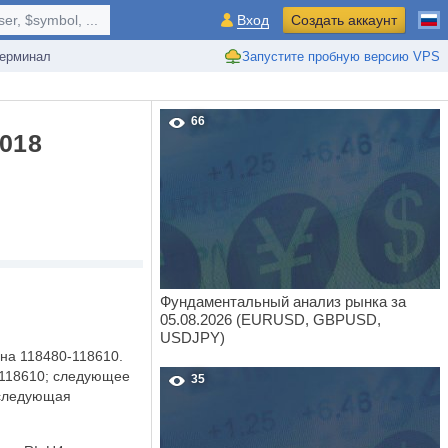
r, $symbol, ...
Вход
Создать аккаунт
ерминал
Запустите пробную версию VPS
66
018
Фундаментальный анализ рынка за
05.08.2026 (EURUSD, GBPUSD,
USDJPY)
 на 118480-118610.
-118610; следующее
35
 следующая