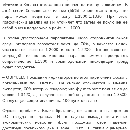
Мексики и Канады таможенных пошлин на импорт алюминия. В
этой связи большинство из них (55%) склоняется к тому, что
пара может подняться в зону 1.1800-1.1830. При этом
графический анализ на Н4 уточняет, что затем не исключен ее
отбой вниз к поддержке в районе 1.1600.
В более долгосрочной перспективе число сторонников быков
среди экспертов возрастает почти до 70%, а качестве целей
указываются высоты 1.2000 и даже 1.2200. Что же касается
медведей, то, по их мнению, пара не сможет преодолеть
сопротивление 1.1800 и семинедельный нисходящий тренд
будет продолжен;
–
GBP
/
USD
. Показания индикаторов по этой паре очень схожи с
показаниями по
EUR
/
USD
. Не сильно отличаются и мнения
экспертов, 60% которых ожидают, что фунт сможет подняться до
уровня 1.3420, а, в случае его пробоя, достигнет зоны 1.3500.
Следующее сопротивление на 100 пунктов выше.
Однако, проблемы Великобритании, связанные с выходом из
ЕС, никуда не делись. И, в случае выхода негативных
экономических новостей, фунт продолжит свое падение,
достигнув локального дна в зоне 1.3085. С таким сценарием