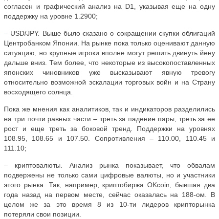
согласен и графический анализ на
D
1, указывая еще на одну
поддержку на уровне 1.2900;
–
USD
/
JPY
. Выше было сказано о сокращении скупки облигаций
Центробанком Японии. На рынке пока только оценивают данную
ситуацию, но крупные игроки вполне могут решить двинуть йену
дальше вниз. Тем более, что некоторые из высокопоставленных
японских чиновников уже высказывают явную тревогу
относительно возможной эскалации торговых войн и на Страну
восходящего солнца.
Пока же мнения как аналитиков, так и индикаторов разделились
на три почти равных части – треть за падение пары, треть за ее
рост и еще треть за боковой тренд. Поддержки на уровнях
108.95, 108.65 и 107.50. Сопротивления – 110.00, 110.45 и
111.10;
– криптовалюты. Анализ рынка показывает, что обвалам
подвержены не только сами цифровые валюты, но и участники
этого рынка. Так, например, криптобиржа
OKcoin
, бывшая два
года назад на первом месте, сейчас оказалась на 188-ом. В
целом же за это время 8 из 10-ти лидеров крипторынка
потеряли свои позиции.