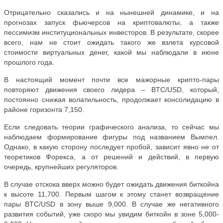
Отрицательно сказались и на нынешней динамике, и на
прогнозах запуск фьючерсов на криптовалюты, а также
пессимизм институциональных инвесторов. В результате, скорее
всего, нам не стоит ожидать такого же взлета курсовой
стоимости виртуальных денег, какой мы наблюдали в июне
прошлого года.
В настоящий момент почти все мажорные крипто-пары
повторяют движения своего лидера –
BTC
/
USD
, который,
постоянно снижая волатильность, продолжает консолидацию в
районе горизонта 7,150.
Если следовать теории графического анализа, то сейчас мы
наблюдаем формирование фигуры под названием Вымпел.
Однако, в какую сторону последует пробой, зависит явно не от
теоретиков Форекса, а от решений и действий, в первую
очередь, крупнейших регуляторов.
В случае отскока вверх можно будет ожидать движения биткойна
к высоте 11,700. Первым шагом к этому станет возвращение
пары
BTC
/
USD
в зону выше 9,000. В случае же негативного
развития событий, уже скоро мы увидим биткойн в зоне 5,000-