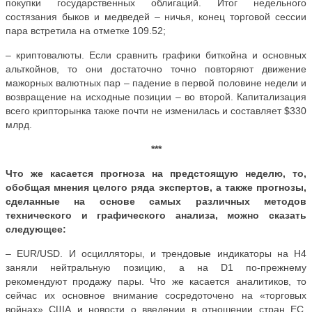
покупки государственных облигаций. Итог недельного
состязания быков и медведей – ничья, конец торговой сессии
пара встретила на отметке 109.52;
– криптовалюты. Если сравнить графики биткойна и основных
альткойнов, то они достаточно точно повторяют движение
мажорных валютных пар – падение в первой половине недели и
возвращение на исходные позиции – во второй.
Капитализация
всего крипторынка также почти не изменилась и составляет $330
млрд.
***
Что же касается прогноза на предстоящую неделю, то,
обобщая мнения целого ряда экспертов, а также прогнозы,
сделанные на основе самых различных методов
технического и графического анализа, можно сказать
следующее:
–
EUR
/
USD
. И осцилляторы, и трендовые индикаторы на Н4
заняли нейтральную позицию, а на
D
1 по-прежнему
рекомендуют продажу пары. Что же касается аналитиков, то
сейчас их основное внимание сосредоточено на «торговых
войнах» США и
новости о введении в отношении стран ЕС,