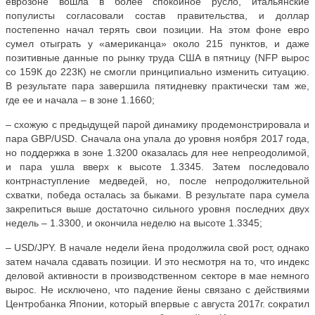
еврозоне вошла в более спокойное русло, итальянские
популисты согласовали состав правительства, и доллар
постепенно начал терять свои позиции. На этом фоне евро
сумел отыграть у «американца» около 215 пунктов, и даже
позитивные данные по рынку труда США в пятницу (
NFP
вырос
со 159К до 223К) не смогли принципиально изменить ситуацию.
В результате пара завершила пятидневку практически там же,
где ее и начала ­– в зоне 1.1660;
– схожую с предыдущей парой динамику продемонстрировала и
пара
GBP
/
USD
. Сначала она упала до уровня ноября 2017 года,
но поддержка в зоне 1.3200 оказалась для нее непреодолимой,
и пара ушла вверх к высоте 1.3345. Затем последовало
контрнаступление медведей, но, после непродолжительной
схватки, победа осталась за быками. В результате пара сумела
закрепиться выше достаточно сильного уровня последних двух
недель – 1.3300, и окончила неделю на высоте 1.3345;
–
USD
/
JPY
. В начале недели йена продолжила свой рост, однако
затем начала сдавать позиции. И это несмотря на то, что индекс
деловой активности в производственном секторе в мае немного
вырос. Не исключено, что падение йены связано с действиями
Центробанка Японии, который впервые с августа 2017г. сократил