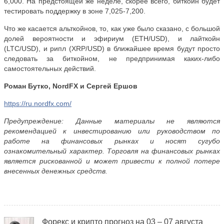
6,000. На предстоящей же неделе, скорее всего, биткойн будет
тестировать поддержку в зоне 7,025-7,200.
Что же касается альткойнов, то, как уже было сказано, с большой
долей вероятности и эфириум (
ETH
/
USD
), и лайткойн
(
LTC
/
USD
), и рипл (
XRP
/
USD
) в ближайшее время будут просто
следовать за биткойном, не предпринимая каких-либо
самостоятельных действий.
Роман Бутко,
NordFX и Сергей Ершов
https
://
ru
.
nordfx
.
com
/
Предупреждение: Данные материалы не являются
рекомендацией к инвестированию или руководством по
работе на финансовых рынках и носят сугубо
ознакомительный характер. Торговля на финансовых рынках
является рискованной и может привести к полной потере
внесенных денежных средств.
Форекс и крипто прогноз на 03 – 07 августа