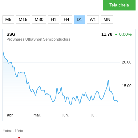
Tela cheia
M5
M15
M30
H1
H4
D1
W1
MN
SSG
11.78
0.00%
ProShares UltraShort Semiconductors
Faixa diária