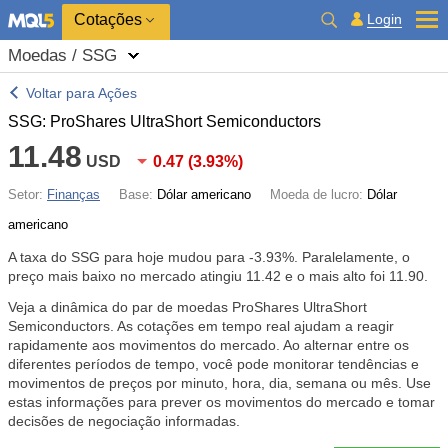
Cotações
Login
Moedas / SSG
Voltar para Ações
SSG: ProShares UltraShort Semiconductors
11.48
USD
0.47
(
3.93%
)
Setor:
Finanças
Base:
Dólar americano
Moeda de lucro:
Dólar
americano
A taxa do SSG para hoje mudou para
-3.93%
. Paralelamente, o
preço mais baixo no mercado atingiu 11.42 e o mais alto foi 11.90.
Veja a dinâmica do par de moedas ProShares UltraShort
Semiconductors. As cotações em tempo real ajudam a reagir
rapidamente aos movimentos do mercado. Ao alternar entre os
diferentes períodos de tempo, você pode monitorar tendências e
movimentos de preços por minuto, hora, dia, semana ou mês. Use
estas informações para prever os movimentos do mercado e tomar
decisões de negociação informadas.