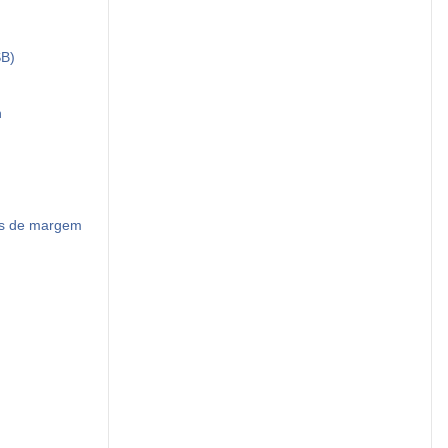
SB)
n
as de margem