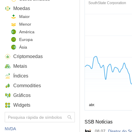
SouthState Corporation
Moedas
Maior
Menor
América
Europa
Ásia
Criptomoedas
Metais
Índices
Commodities
Gráficos
Widgets
SSB Notícias
NVDA
08.07
Diretor do 