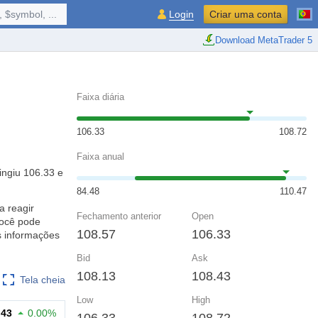
 $symbol, ...
Login
Criar uma conta
Download MetaTrader 5
Faixa diária
106.33
108.72
Faixa anual
ingiu 106.33 e
84.48
110.47
a reagir
Fechamento anterior
Open
você pode
108.57
106.33
s informações
Bid
Ask
108.13
108.43
Tela cheia
Low
High
.43
0.00%