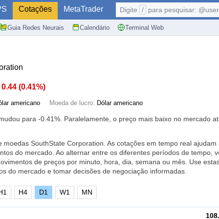
PS
Cotações
MetaTrader
Digite
/
para pesquisar: @user,
Guia Redes Neurais
Calendário
Terminal Web
oration
0.44
(
0.41%
)
ólar americano
Moeda de lucro:
Dólar americano
e mudou para
-0.41%
. Paralelamente, o preço mais baixo no mercado at
e moedas SouthState Corporation. As cotações em tempo real ajudam 
tos do mercado. Ao alternar entre os diferentes períodos de tempo, 
movimentos de preços por minuto, hora, dia, semana ou mês. Use esta
os do mercado e tomar decisões de negociação informadas.
H1
H4
D1
W1
MN
108