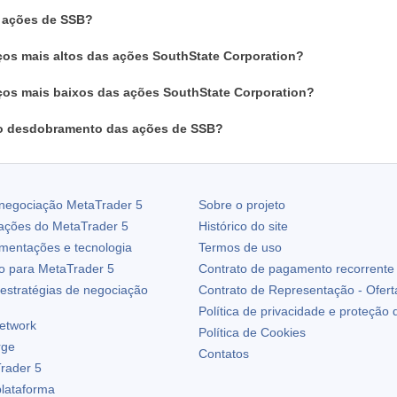
 ações de SSB?
ços mais altos das ações SouthState Corporation?
ços mais baixos das ações SouthState Corporation?
o desdobramento das ações de SSB?
 negociação
MetaTrader 5
Sobre o projeto
zações do
MetaTrader 5
Histórico do site
ementações e tecnologia
Termos de uso
io para
MetaTrader 5
Contrato de pagamento recorrente
estratégias de negociação
Contrato de Representação - Ofert
Política de privacidade e proteção
etwork
Política de Cookies
rge
Contatos
rader 5
plataforma