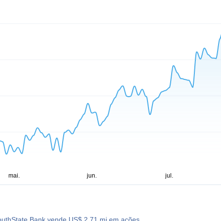
SouthState Bank vende US$ 2,71 mi em ações