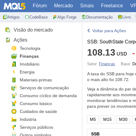
Fórum
Mercado
Sinais
Freelance
V
Artigos
CodeBase
Algo Forge
Documentação
Livro
Visão do mercado
Voltar para Ações
Ações
SSB: SouthState Corp
Tecnologia
108.13
USD
Finanças
Imobiliário
Setor:
Finanças
Base:
D
Energia
A taxa do SSB para hoj
o mais alto foi 108.72.
Materiais-primas
Serviços de comunicação
Veja a dinâmica do par d
rapidamente aos movimen
Consumo cíclico de demanda
monitorar tendências e 
Consumo básico
para prever os moviment
Cuidados de saúde
Indústria
M5
M15
M30
Serviços públicos
SSB
Outros símbolos