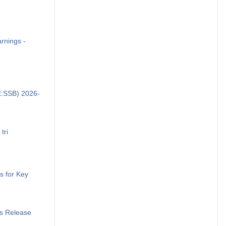
rnings -
E:SSB) 2026-
tri
s for Key
s Release