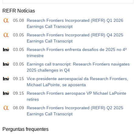
REFR Notícias
12:30
Ganho Médio por Hora Trabalhada (Anual)
05.08
Research Frontiers Incorporated (REFR) Q1 2026
Atu.
Projeç.
Prév.
USD
Earnings Call Transcript
3.5%
3.5%
03.05
Research Frontiers Incorporated (REFR) Q4 2025
Earnings Call Transcript
12:30
Relatório de Emprego - Payroll - Privado
Atu.
Projeç.
Prév.
03.05
Research Frontiers enfrenta desafios de 2025 no 4º
USD
40 mil
49 mil
trimestre
03.05
Earnings call transcript: Research Frontiers navigates
12:30
Taxa de Desemprego U6
2025 challenges in Q4
Atu.
Projeç.
Prév.
09.15
Vice-presidente aeroespacial da Research Frontiers,
USD
7.9%
7.9%
Michael LaPointe, se aposenta
09.15
Research Frontiers aerospace VP Michael LaPointe
17:00
Contagem de Sondas Baker Hughes
retires
Atu.
Projeç.
Prév.
08.09
Research Frontiers Incorporated (REFR) Q2 2025
USD
451
Earnings Call Transcript
17:00
Contagem Total de Sondas dos EUA por Baker
Perguntas frequentes
Hughes