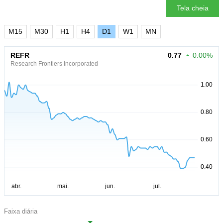
Tela cheia
M15
M30
H1
H4
D1
W1
MN
REFR
0.77
0.00%
Research Frontiers Incorporated
Faixa diária