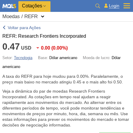
Cotações
Login
Moedas / REFR
Voltar para Ações
REFR: Research Frontiers Incorporated
0.47
USD
0.00
(
0.00%
)
Setor:
Tecnologia
Base:
Dólar americano
Moeda de lucro:
Dólar
americano
A taxa do REFR para hoje mudou para
0.00%
. Paralelamente, o
preço mais baixo no mercado atingiu 0.45 e o mais alto foi 0.50.
Veja a dinâmica do par de moedas Research Frontiers
Incorporated. As cotações em tempo real ajudam a reagir
rapidamente aos movimentos do mercado. Ao alternar entre os
diferentes períodos de tempo, você pode monitorar tendências e
movimentos de preços por minuto, hora, dia, semana ou mês. Use
estas informações para prever os movimentos do mercado e tomar
decisões de negociação informadas.