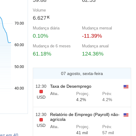
59.88
62.53
Volume
6.627
K
Mudança diária
Mudança mensal
0.10%
-11.39%
Mudança de 6 meses
Mudança anual
61.18%
124.36%
07 agosto, sexta-feira
12:30
Taxa de Desemprego
Atu.
Projeç.
Prév.
USD
4.2%
4.2%
12:30
Relatório de Emprego (Payroll) não-
agrícola
USD
Atu.
Projeç.
Prév.
41 mil
57 mil
vez em 40