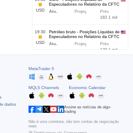
Especuladores no Relatório da CFTC
USD
Atu.
Projeç.
Prév.
182.1 mil
19:30
Petróleo bruto - Posições Líquidas de
Especuladores no Relatório da CFTC
USD
Atu.
Projeç.
Prév.
120.1 mil
19:30
S&P 500 - Posições Líquidas de
MetaTrader 5
Especuladores no Relatório da CFTC
USD
Atu.
Projeç.
Prév.
-17.2 mil
MQL5 Channels
Economic Calendar
19:30
Nasdaq 100 - Posições líquidas de
a
especuladores no relatório da CFTC
 de dados
USD
Assine as notícias de algo-
Atu.
Projeç.
Prév.
trading
4.9 mil
Não é uma corretora, não tem contas de negociação
reais
35 Dodekanisou str, Germasogeia,