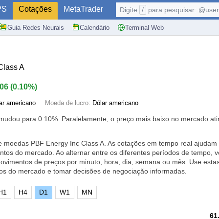
PS
Cotações
MetaTrader
Digite
/
para pesquisar: @user,
Guia Redes Neurais
Calendário
Terminal Web
Class A
.06
(
0.10%
)
ar americano
Moeda de lucro:
Dólar americano
e mudou para
0.10%
. Paralelamente, o preço mais baixo no mercado ati
de moedas PBF Energy Inc Class A. As cotações em tempo real ajudam 
tos do mercado. Ao alternar entre os diferentes períodos de tempo, 
movimentos de preços por minuto, hora, dia, semana ou mês. Use esta
os do mercado e tomar decisões de negociação informadas.
H1
H4
D1
W1
MN
61