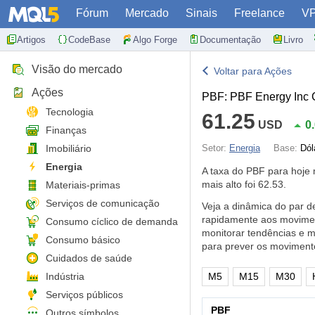
Fórum
Mercado
Sinais
Freelance
V
Artigos
CodeBase
Algo Forge
Documentação
Livro
Visão do mercado
Voltar para Ações
Ações
PBF: PBF Energy Inc 
Tecnologia
61.25
USD
0
Finanças
Imobiliário
Setor:
Energia
Base:
Dól
Energia
A taxa do PBF para hoj
mais alto foi 62.53.
Materiais-primas
Serviços de comunicação
Veja a dinâmica do par 
rapidamente aos movimen
Consumo cíclico de demanda
monitorar tendências e 
Consumo básico
para prever os moviment
Cuidados de saúde
Indústria
M5
M15
M30
Serviços públicos
PBF
Outros símbolos