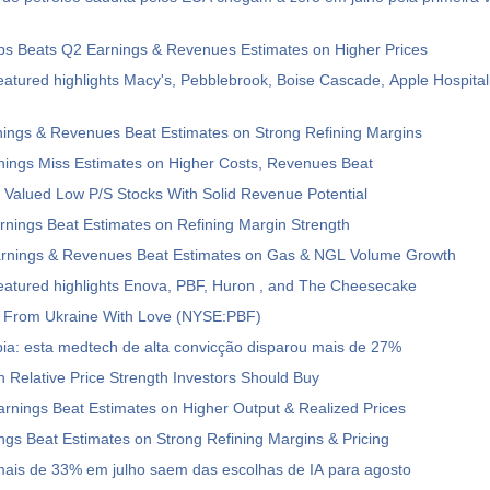
ps Beats Q2 Earnings & Revenues Estimates on Higher Prices
atured highlights Macy's, Pebblebrook, Boise Cascade, Apple Hospital
ings & Revenues Beat Estimates on Strong Refining Margins
ings Miss Estimates on Higher Costs, Revenues Beat
ly Valued Low P/S Stocks With Solid Revenue Potential
nings Beat Estimates on Refining Margin Strength
nings & Revenues Beat Estimates on Gas & NGL Volume Growth
eatured highlights Enova, PBF, Huron , and The Cheesecake
 From Ukraine With Love (NYSE:PBF)
ia: esta medtech de alta convicção disparou mais de 27%
h Relative Price Strength Investors Should Buy
nings Beat Estimates on Higher Output & Realized Prices
gs Beat Estimates on Strong Refining Margins & Pricing
ais de 33% em julho saem das escolhas de IA para agosto