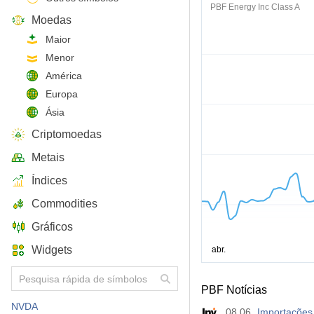
PBF Energy Inc Class A
Moedas
Maior
Menor
América
Europa
Ásia
Criptomoedas
Metais
Índices
Commodities
Gráficos
Widgets
PBF Notícias
NVDA
08.06
Importações 