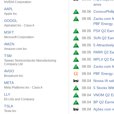
NVIDIA Corporation
anos
AAPL
08.06
ConocoPhilli
Apple Inc
08.06
Zacks.com fe
GOOGL
PBF Energy
Alphabet Inc - Class A
08.05
PSX Q2 Earn
MSFT
Microsoft Corporation
08.05
SUN Q2 Earn
AMZN
08.05
5 Attractive
Amazon.com Inc
08.05
PARR Q2 Ear
TSM
08.05
MPLX Q2 Ear
Taiwan Semiconductor Manufacturing
Company Ltd
08.05
Zacks.com f
AVGO
08.04
PBF Energy:
Broadcom Inc
08.04
Nossa IA sab
META
Meta Platforms Inc - Class A
08.04
5 Stocks Wit
LLY
08.04
VNOM Q2 Ear
Eli Lilly and Company
08.04
BP Q2 Earnin
TSLA
08.04
Ações com m
Tesla Inc