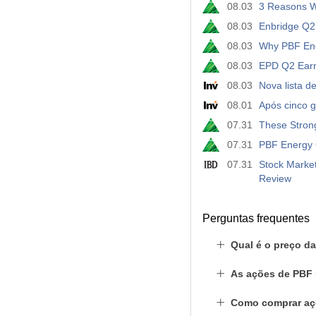
08.03
3 Reasons W
08.03
Enbridge Q2 
08.03
Why PBF Ene
08.03
EPD Q2 Earn
08.03
Nova lista d
08.01
Após cinco g
07.31
These Stron
07.31
PBF Energy 
07.31
Stock Market
Review
Perguntas frequentes
Qual é o preço d
As ações de PBF 
Como comprar aç