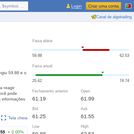
 $symbol, ...
Login
Criar uma conta
Canal de algotrading
Faixa diária
59.88
62.53
Faixa anual
ngiu 59.88 e o
25.62
74.74
a reagir
Fechamento anterior
Open
você pode
61.19
61.99
s informações
Bid
Ask
61.25
61.55
Tela cheia
Low
High
.55
0.00%