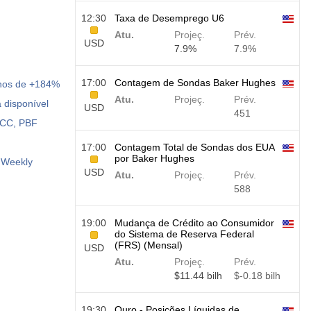
12:30
Taxa de Desemprego U6
Atu.
Projeç.
Prév.
USD
7.9%
7.9%
17:00
Contagem de Sondas Baker Hughes
nhos de +184%
Atu.
Projeç.
Prév.
 disponível
USD
451
DCC, PBF
17:00
Contagem Total de Sondas dos EUA
por Baker Hughes
: Weekly
USD
Atu.
Projeç.
Prév.
588
19:00
Mudança de Crédito ao Consumidor
do Sistema de Reserva Federal
(FRS) (Mensal)
USD
Atu.
Projeç.
Prév.
$​11.44 bilh
$​-0.18 bilh
19:30
Ouro - Posições Líquidas de