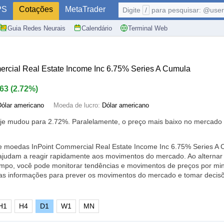
PS
Cotações
MetaTrader
Digite
/
para pesquisar: @user,
Guia Redes Neurais
Calendário
Terminal Web
rcial Real Estate Income Inc 6.75% Series A Cumula
.63
(
2.72%
)
Dólar americano
Moeda de lucro:
Dólar americano
oje mudou para
2.72%
. Paralelamente, o preço mais baixo no mercado 
de moedas InPoint Commercial Real Estate Income Inc 6.75% Series A 
ajudam a reagir rapidamente aos movimentos do mercado. Ao alternar 
empo, você pode monitorar tendências e movimentos de preços por minu
s informações para prever os movimentos do mercado e tomar decis
H1
H4
D1
W1
MN