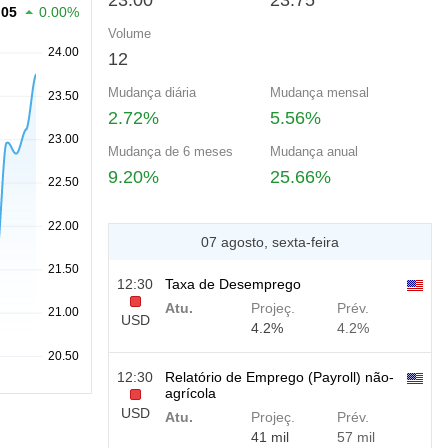
23.00
23.75
.05
0.00%
Volume
12
Mudança diária
Mudança mensal
2.72%
5.56%
Mudança de 6 meses
Mudança anual
9.20%
25.66%
07 agosto, sexta-feira
12:30
Taxa de Desemprego
Atu.
Projeç.
Prév.
USD
4.2%
4.2%
12:30
Relatório de Emprego (Payroll) não-
agrícola
USD
Atu.
Projeç.
Prév.
41 mil
57 mil