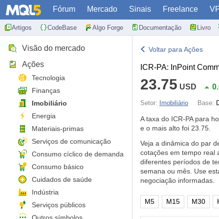
Fórum
Mercado
Sinais
Freelance
V
Artigos
CodeBase
Algo Forge
Documentação
Livro
Visão do mercado
Voltar para Ações
Ações
ICR-PA: InPoint Comme
Tecnologia
23.75
USD
0
Finanças
Imobiliário
Setor:
Imobiliário
Base:
Energia
A taxa do ICR-PA para h
e o mais alto foi 23.75.
Materiais-primas
Serviços de comunicação
Veja a dinâmica do par 
cotações em tempo real 
Consumo cíclico de demanda
diferentes períodos de t
Consumo básico
semana ou mês. Use esta
Cuidados de saúde
negociação informadas.
Indústria
M5
M15
M30
Serviços públicos
Outros símbolos