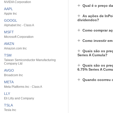
NVIDIA Corporation
Qual é o preço d
AAPL
Apple Inc
As ações de InPo
dividendos?
GOOGL
Alphabet Inc - Class A
Como comprar aç
MSFT
Microsoft Corporation
Como investir em
AMZN
Amazon.com Inc
Quais são os pre
Series A Cumula?
TSM
Taiwan Semiconductor Manufacturing
Company Ltd
Quais são os pre
6.75% Series A Cumu
AVGO
Broadcom Inc
Quando ocorreu 
META
Meta Platforms Inc - Class A
LLY
Eli Lilly and Company
TSLA
Tesla Inc