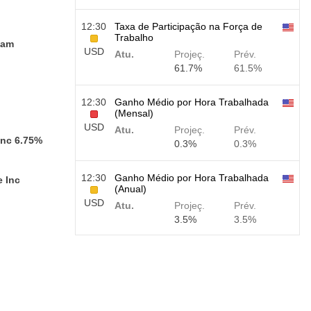
12:30
Taxa de Participação na Força de
Trabalho
gam
USD
Atu.
Projeç.
Prév.
61.7%
61.5%
12:30
Ganho Médio por Hora Trabalhada
(Mensal)
USD
Atu.
Projeç.
Prév.
Inc 6.75%
0.3%
0.3%
12:30
Ganho Médio por Hora Trabalhada
e Inc
(Anual)
USD
Atu.
Projeç.
Prév.
3.5%
3.5%
12:30
Relatório de Emprego - Payroll -
Privado
USD
Atu.
Projeç.
Prév.
40 mil
49 mil