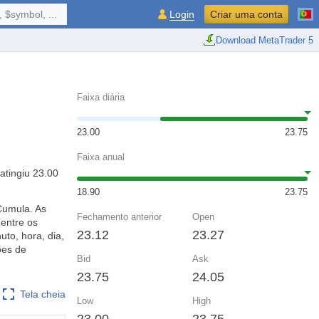
 $symbol, ...
Login
Criar uma conta
Download MetaTrader 5
Faixa diária
23.00
23.75
Faixa anual
atingiu 23.00
18.90
23.75
Cumula. As
Fechamento anterior
Open
entre os
23.12
23.27
to, hora, dia,
ões de
Bid
Ask
23.75
24.05
Tela cheia
Low
High