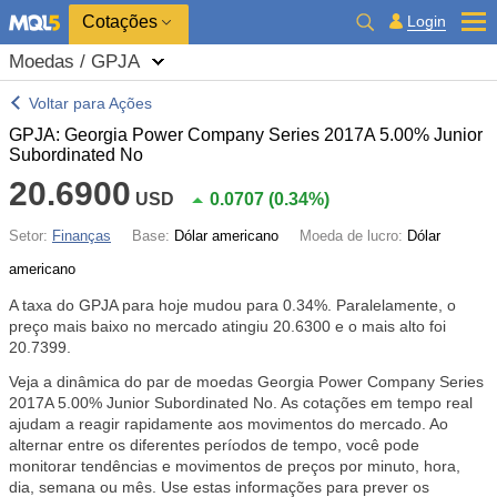
Cotações
Login
Moedas / GPJA
Voltar para Ações
GPJA: Georgia Power Company Series 2017A 5.00% Junior
Subordinated No
20.6900
USD
0.0707
(
0.34%
)
Setor:
Finanças
Base:
Dólar americano
Moeda de lucro:
Dólar
americano
A taxa do GPJA para hoje mudou para
0.34%
. Paralelamente, o
preço mais baixo no mercado atingiu 20.6300 e o mais alto foi
20.7399.
Veja a dinâmica do par de moedas Georgia Power Company Series
2017A 5.00% Junior Subordinated No. As cotações em tempo real
ajudam a reagir rapidamente aos movimentos do mercado. Ao
alternar entre os diferentes períodos de tempo, você pode
monitorar tendências e movimentos de preços por minuto, hora,
dia, semana ou mês. Use estas informações para prever os