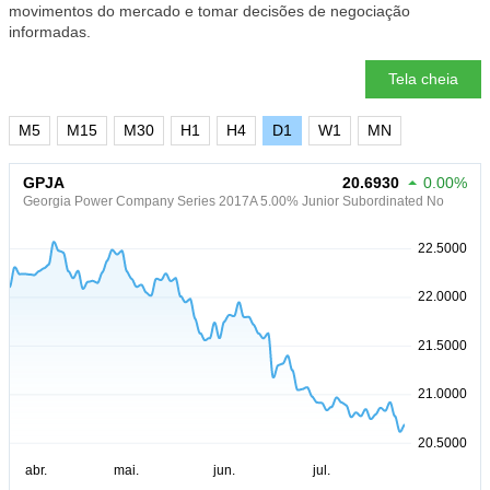
movimentos do mercado e tomar decisões de negociação
informadas.
Tela cheia
M5
M15
M30
H1
H4
D1
W1
MN
GPJA
20.6930
0.00%
Georgia Power Company Series 2017A 5.00% Junior Subordinated No