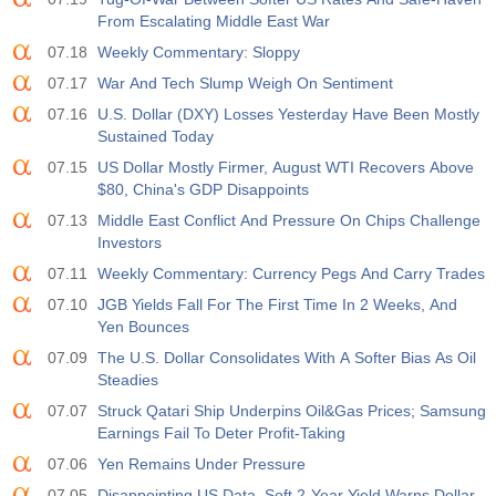
From Escalating Middle East War
07.18
Weekly Commentary: Sloppy
07.17
War And Tech Slump Weigh On Sentiment
07.16
U.S. Dollar (DXY) Losses Yesterday Have Been Mostly
Sustained Today
07.15
US Dollar Mostly Firmer, August WTI Recovers Above
$80, China's GDP Disappoints
07.13
Middle East Conflict And Pressure On Chips Challenge
Investors
07.11
Weekly Commentary: Currency Pegs And Carry Trades
07.10
JGB Yields Fall For The First Time In 2 Weeks, And
Yen Bounces
07.09
The U.S. Dollar Consolidates With A Softer Bias As Oil
Steadies
07.07
Struck Qatari Ship Underpins Oil&Gas Prices; Samsung
Earnings Fail To Deter Profit-Taking
07.06
Yen Remains Under Pressure
07.05
Disappointing US Data, Soft 2-Year Yield Warns Dollar