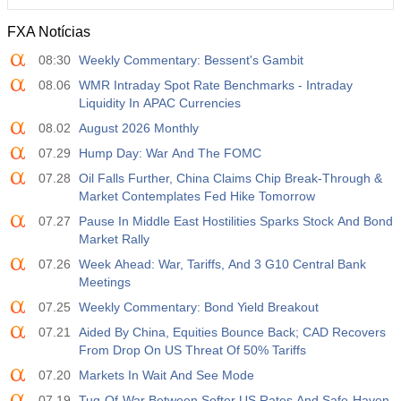
FXA Notícias
08:30
Weekly Commentary: Bessent's Gambit
08.06
WMR Intraday Spot Rate Benchmarks - Intraday
Liquidity In APAC Currencies
08.02
August 2026 Monthly
07.29
Hump Day: War And The FOMC
07.28
Oil Falls Further, China Claims Chip Break-Through &
Market Contemplates Fed Hike Tomorrow
07.27
Pause In Middle East Hostilities Sparks Stock And Bond
Market Rally
07.26
Week Ahead: War, Tariffs, And 3 G10 Central Bank
Meetings
07.25
Weekly Commentary: Bond Yield Breakout
07.21
Aided By China, Equities Bounce Back; CAD Recovers
From Drop On US Threat Of 50% Tariffs
07.20
Markets In Wait And See Mode
07.19
Tug-Of-War Between Softer US Rates And Safe-Haven