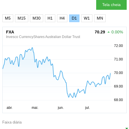
Tela cheia
M5
M15
M30
H1
H4
D1
W1
MN
FXA
70.29
0.00%
Invesco CurrencyShares Australian Dollar Trust
Faixa diária