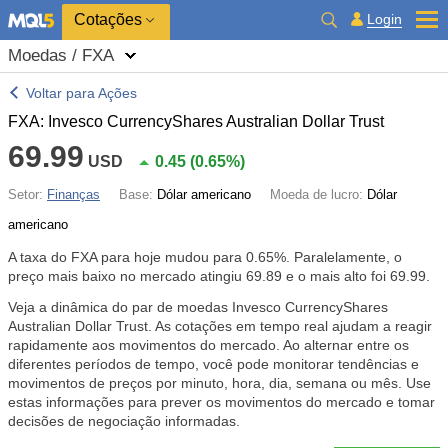
Cotações
Login
Moedas / FXA
Voltar para Ações
FXA: Invesco CurrencyShares Australian Dollar Trust
69.99
USD
0.45
(
0.65%
)
Setor:
Finanças
Base:
Dólar americano
Moeda de lucro:
Dólar
americano
A taxa do FXA para hoje mudou para
0.65%
. Paralelamente, o
preço mais baixo no mercado atingiu 69.89 e o mais alto foi 69.99.
Veja a dinâmica do par de moedas Invesco CurrencyShares
Australian Dollar Trust. As cotações em tempo real ajudam a reagir
rapidamente aos movimentos do mercado. Ao alternar entre os
diferentes períodos de tempo, você pode monitorar tendências e
movimentos de preços por minuto, hora, dia, semana ou mês. Use
estas informações para prever os movimentos do mercado e tomar
decisões de negociação informadas.