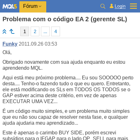
Login
Fórum
Problema com o código EA 2 (gerente SL)
1
2
...
4
Funky
2011.09.26 03:53
Olá,
Obrigado novamente com sua ajuda enquanto eu estou
aprendendo MQL.
Aqui está meu próximo problema.... Eu sou SOOOOO perto
desta.... Tenho-o fazendo tudo o que eu quero. Entretanto,
ele está modificando os SLs em TODOS OS TODOS se o
GAP estiver acima deste critério, em vez de apenas
EXECUTAR UMA VEZ...
É um código muito simples, e um problema muito simples
que eu não sou capaz de resolver nesta fase, e qualquer
ajuda ajudaria meu aprendizado...
Este é apenas o carimbo BUY SIDE, porém escrevi
subsídios para o IFGAP para o lado OP_SELL para mais