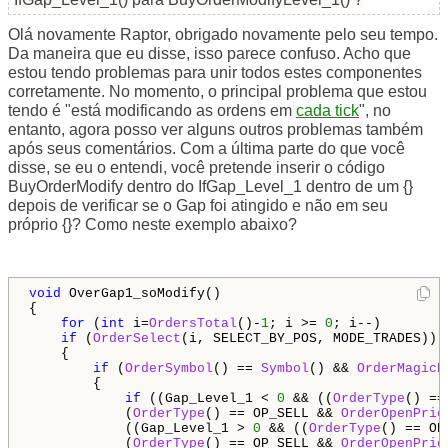
Olá novamente Raptor, obrigado novamente pelo seu tempo.
Da maneira que eu disse, isso parece confuso. Acho que
estou tendo problemas para unir todos estes componentes
corretamente. No momento, o principal problema que estou
tendo é "está modificando as ordens em
cada tick
", no
entanto, agora posso ver alguns outros problemas também
após seus comentários. Com a última parte do que você
disse, se eu o entendi, você pretende inserir o código
BuyOrderModify dentro do IfGap_Level_1 dentro de um {}
depois de verificar se o Gap foi atingido e não em seu
próprio {}? Como neste exemplo abaixo?
void
 OverGap1_soModify()

{

for
 (
int
 i=
OrdersTotal
()-
1
; i >= 
0
; i--)

if
 (
OrderSelect
(i, SELECT_BY_POS, MODE_TRADES))

    {

if
 (
OrderSymbol
() == 
Symbol
() && 
OrderMagicN
        {

if
 ((Gap_Level_1 < 
0
 && ((
OrderType
() ==
            (
OrderType
() == OP_SELL && 
OrderOpenPric
            ((Gap_Level_1 > 
0
 && ((
OrderType
() == OP
            (
OrderType
() == OP_SELL && 
OrderOpenPric