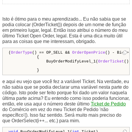
Isto é ótimo para o meu aprendizado... Eu não sabia que se
podia colocar (OrderTicket()) depois de um nome de função
em primeiro lugar, legal. Então isso atribui o número do meu
último Ticket Open Order, legal. Esta é uma dica muito útil
para as coisas que me interessam, obrigado.
(
OrderType
() == OP_SELL && 
OrderOpenPrice
() - Bid > 
            {

                BuyOrderModifyLevel_1(
OrderTicket
() 
            }
e aqui eu vejo que você fez a variável Ticket. Na verdade, eu
não sabia que se podia declarar uma variável nesta parte do
código. Isto pode ser feito porque foi dado um valor naquela
última parte acima? Eu entendo como isso poderia funcionar,
então, ele usa aqui o número deste último
Ticket de Pedido
do Comércio em vez do meu Ticket de Pedido 'não
específico'(). Isso faz sentido. Será muito mais preciso do
que OrderSelect(i++... etc.) para mim.
void
 BuyOrderModifyLevel_1(
int
 Ticket)
