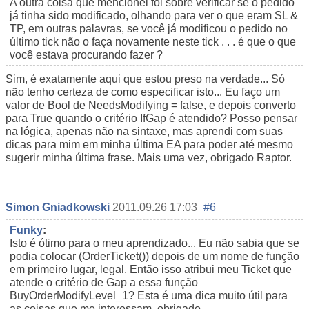
A outra coisa que mencionei foi sobre verificar se o pedido
já tinha sido modificado, olhando para ver o que eram SL &
TP, em outras palavras, se você já modificou o pedido no
último tick não o faça novamente neste tick . . . é que o que
você estava procurando fazer ?
Sim, é exatamente aqui que estou preso na verdade... Só
não tenho certeza de como especificar isto... Eu faço um
valor de Bool de NeedsModifying = false, e depois converto
para True quando o critério IfGap é atendido? Posso pensar
na lógica, apenas não na sintaxe, mas aprendi com suas
dicas para mim em minha última EA para poder até mesmo
sugerir minha última frase. Mais uma vez, obrigado Raptor.
Simon Gniadkowski
2011.09.26 17:03
#6
Funky
:
Isto é ótimo para o meu aprendizado... Eu não sabia que se
podia colocar (OrderTicket()) depois de um nome de função
em primeiro lugar, legal. Então isso atribui meu Ticket que
atende o critério de Gap a essa função
BuyOrderModifyLevel_1? Esta é uma dica muito útil para
as coisas que me interessam, obrigado.