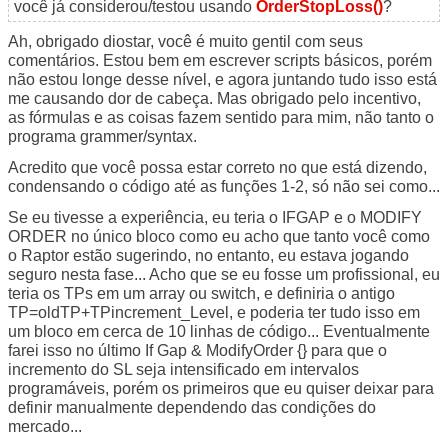
você já considerou/testou usando
OrderStopLoss()
?
Ah, obrigado diostar, você é muito gentil com seus
comentários. Estou bem em escrever scripts básicos, porém
não estou longe desse nível, e agora juntando tudo isso está
me causando dor de cabeça. Mas obrigado pelo incentivo,
as fórmulas e as coisas fazem sentido para mim, não tanto o
programa grammer/syntax.
Acredito que você possa estar correto no que está dizendo,
condensando o código até as funções 1-2, só não sei como...
Se eu tivesse a experiência, eu teria o IFGAP e o MODIFY
ORDER no único bloco como eu acho que tanto você como
o Raptor estão sugerindo, no entanto, eu estava jogando
seguro nesta fase... Acho que se eu fosse um profissional, eu
teria os TPs em um array ou switch, e definiria o antigo
TP=oldTP+TPincrement_Level, e poderia ter tudo isso em
um bloco em cerca de 10 linhas de código... Eventualmente
farei isso no último If Gap & ModifyOrder {} para que o
incremento do SL seja intensificado em intervalos
programáveis, porém os primeiros que eu quiser deixar para
definir manualmente dependendo das condições do
mercado...