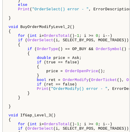
    }

else
Print
(
"OrderSelect() error - "
, ErrorDescription
}

void
 BuyOrderModifyLevel_2()

{

for
 (
int
 i=
OrdersTotal
()-
1
; i >= 
0
; i--)

if
 (
OrderSelect
(i, SELECT_BY_POS, MODE_TRADES))

    {

if
 (
OrderType
() == OP_BUY && 
OrderSymbol
() =
        {

double
 price = Ask;

if
 (true == false)

            {

                price = 
OrderOpenPrice
();

            }

bool
 ret = 
OrderModify
(
OrderTicket
(), 
Or
if
 (ret == false)

Print
(
"OrderModify() error - "
, ErrorDes
        }

    }

}

void
 IfGap_Level_3()

{

for
 (
int
 i=
OrdersTotal
()-
1
; i >= 
0
; i--)

if
 (
OrderSelect
(i, SELECT_BY_POS, MODE_TRADES))
