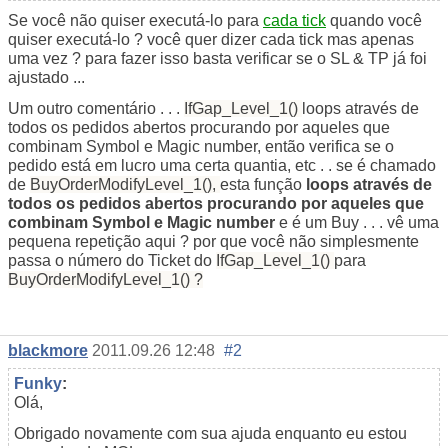
Se você não quiser executá-lo para
cada tick
quando você
quiser executá-lo ? você quer dizer cada tick mas apenas
uma vez ? para fazer isso basta verificar se o SL & TP já foi
ajustado ...
Um outro comentário . . .
IfGap_Level_1()
loops através de
todos os pedidos abertos procurando por aqueles que
combinam Symbol e Magic number, então verifica se o
pedido está em lucro uma certa quantia, etc . . se é chamado
de
BuyOrderModifyLevel_1(),
esta função
loops através de
todos os pedidos abertos procurando por aqueles que
combinam Symbol e Magic number
e é um Buy . . . vê uma
pequena repetição aqui ? por que você não simplesmente
passa o número do Ticket do
IfGap_Level_1()
para
BuyOrderModifyLevel_1() ?
blackmore
2011.09.26 12:48
#2
Funky
:
Olá,
Obrigado novamente com sua ajuda enquanto eu estou