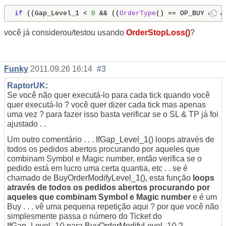
if
 ((Gap_Level_1 < 
0
 && ((
OrderType
() == OP_BUY && A
você já considerou/testou usando
OrderStopLoss()
?
Funky
2011.09.26 16:14
#3
RaptorUK
:
Se você não quer executá-lo para cada tick quando você
quer executá-lo ? você quer dizer cada tick mas apenas
uma vez ? para fazer isso basta verificar se o SL & TP já foi
ajustado . .
Um outro comentário . . .
IfGap_Level_1()
loops através de
todos os pedidos abertos procurando por aqueles que
combinam Symbol e Magic number, então verifica se o
pedido está em lucro uma certa quantia, etc . . se é
chamado de
BuyOrderModifyLevel_1(),
esta função
loops
através de todos os pedidos abertos procurando por
aqueles que combinam Symbol e Magic number
e é um
Buy . . . vê uma pequena repetição aqui ? por que você não
simplesmente passa o número do Ticket do
IfGap_Level_1()
para
BuyOrderModifyLevel_1() ?