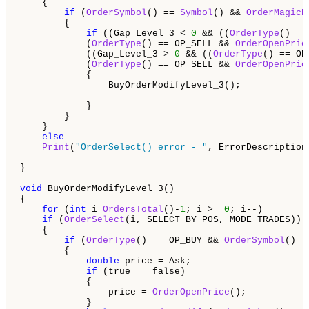
    {

if
 (
OrderSymbol
() == 
Symbol
() && 
OrderMagicN
        {

if
 ((Gap_Level_3 < 
0
 && ((
OrderType
() ==
            (
OrderType
() == OP_SELL && 
OrderOpenPric
            ((Gap_Level_3 > 
0
 && ((
OrderType
() == OP
            (
OrderType
() == OP_SELL && 
OrderOpenPric
            {

                BuyOrderModifyLevel_3();

            }

        }

    }

else
Print
(
"OrderSelect() error - "
, ErrorDescription
}

void
 BuyOrderModifyLevel_3()

{

for
 (
int
 i=
OrdersTotal
()-
1
; i >= 
0
; i--)

if
 (
OrderSelect
(i, SELECT_BY_POS, MODE_TRADES))

    {

if
 (
OrderType
() == OP_BUY && 
OrderSymbol
() =
        {

double
 price = Ask;

if
 (true == false)

            {

                price = 
OrderOpenPrice
();

            }
