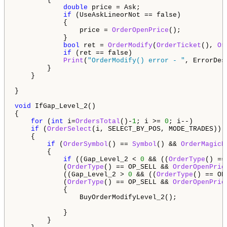
double
 price = Ask;

if
 (UseAskLineorNot == false)

            {

                price = 
OrderOpenPrice
();

            }

bool
 ret = 
OrderModify
(
OrderTicket
(), 
Or
if
 (ret == false)

Print
(
"OrderModify() error - "
, ErrorDes
        }

    }

}

void
 IfGap_Level_2()

{

for
 (
int
 i=
OrdersTotal
()-
1
; i >= 
0
; i--)

if
 (
OrderSelect
(i, SELECT_BY_POS, MODE_TRADES))

    {

if
 (
OrderSymbol
() == 
Symbol
() && 
OrderMagicN
        {

if
 ((Gap_Level_2 < 
0
 && ((
OrderType
() ==
            (
OrderType
() == OP_SELL && 
OrderOpenPric
            ((Gap_Level_2 > 
0
 && ((
OrderType
() == OP
            (
OrderType
() == OP_SELL && 
OrderOpenPric
            {

                BuyOrderModifyLevel_2();

            }

        }
