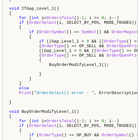
void
 IfGap_Level_1()

{

for
 (
int
 i=
OrdersTotal
()-
1
; i >= 
0
; i--)

if
 (
OrderSelect
(i, SELECT_BY_POS, MODE_TRADES))

    {

if
 (
OrderSymbol
() == 
Symbol
() && 
OrderMagicN
        {

if
 ((Gap_Level_1 < 
0
 && ((
OrderType
() ==
            (
OrderType
() == OP_SELL && 
OrderOpenPric
            ((Gap_Level_1 > 
0
 && ((
OrderType
() == OP
            (
OrderType
() == OP_SELL && 
OrderOpenPric
            {

                BuyOrderModifyLevel_1();

            }

        }

    }

else
Print
(
"OrderSelect() error - "
, ErrorDescription
}

void
 BuyOrderModifyLevel_1()

{

for
 (
int
 i=
OrdersTotal
()-
1
; i >= 
0
; i--)

if
 (
OrderSelect
(i, SELECT_BY_POS, MODE_TRADES))

    {

if
 (
OrderType
() == OP_BUY && 
OrderSymbol
() =
        {
