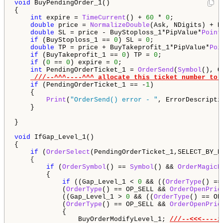
void
 BuyPendingOrder_1()

{

int
 expire = 
TimeCurrent
() + 
60
 * 
0
;

double
 price = 
NormalizeDouble
(Ask, NDigits) + P
double
 SL = price - BuyStoploss_1*PipValue*
Point
if
 (BuyStoploss_1 == 
0
) SL = 
0
;

double
 TP = price + BuyTakeprofit_1*PipValue*
Poi
if
 (BuyTakeprofit_1 == 
0
) TP = 
0
;

if
 (
0
 == 
0
) expire = 
0
;

int
 PendingOrderTicket_1 = 
OrderSend
(
Symbol
(), O
///--^^^----^^^ allocate this ticket number to 
if
 (PendingOrderTicket_1 == -
1
)

    {

Print
(
"OrderSend() error - "
, ErrorDescripti
    }

}

void
 IfGap_Level_1()

{

if
 (
OrderSelect
(PendingOrderTicket_1,SELECT_BY_P
{
if
 (
OrderSymbol
() == 
Symbol
() && 
OrderMagicN
        {

if
 ((Gap_Level_1 < 
0
 && ((
OrderType
() ==
            (
OrderType
() == OP_SELL && 
OrderOpenPric
            ((Gap_Level_1 > 
0
 && ((
OrderType
() == OP
            (
OrderType
() == OP_SELL && 
OrderOpenPric
            {

                BuyOrderModifyLevel_1; 
///--<<<----i