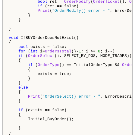
bool
 ret = 
OrderModify
(
OrderTicket
(), 
Or
if
 (ret == false)

Print
(
"OrderModify() error - "
, ErrorDes
        }

    }

}

void
 IfBUYOrderDoesNotExist()

{

bool
 exists = false;

for
 (
int
 i=
OrdersTotal
()-
1
; i >= 
0
; i--)

if
 (
OrderSelect
(i, SELECT_BY_POS, MODE_TRADES))

    {

if
 (
OrderType
() == InitialOrderType && 
Order
        {

            exists = true;

        }

    }

else
    {

Print
(
"OrderSelect() error - "
, ErrorDescrip
    }

if
 (exists == false)

    {

        Initial_BuyOrder();

    }

}
