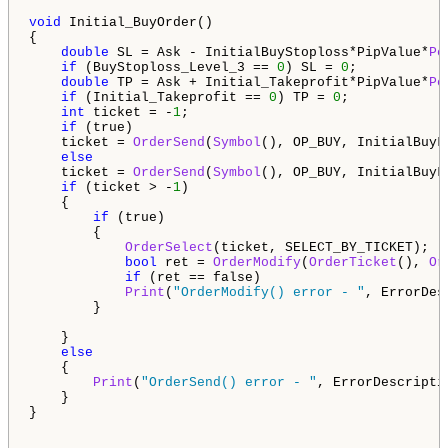
void
 Initial_BuyOrder()

{

double
 SL = Ask - InitialBuyStoploss*PipValue*
Po
if
 (BuyStoploss_Level_3 == 
0
) SL = 
0
;

double
 TP = Ask + Initial_Takeprofit*PipValue*
Po
if
 (Initial_Takeprofit == 
0
) TP = 
0
;

int
 ticket = -
1
;

if
 (true)

    ticket = 
OrderSend
(
Symbol
(), OP_BUY, InitialBuyL
else
    ticket = 
OrderSend
(
Symbol
(), OP_BUY, InitialBuyL
if
 (ticket > -
1
)

    {

if
 (true)

        {

OrderSelect
(ticket, SELECT_BY_TICKET);

bool
 ret = 
OrderModify
(
OrderTicket
(), 
Or
if
 (ret == false)

Print
(
"OrderModify() error - "
, ErrorDes
        }

    }

else
    {

Print
(
"OrderSend() error - "
, ErrorDescripti
    }

}
