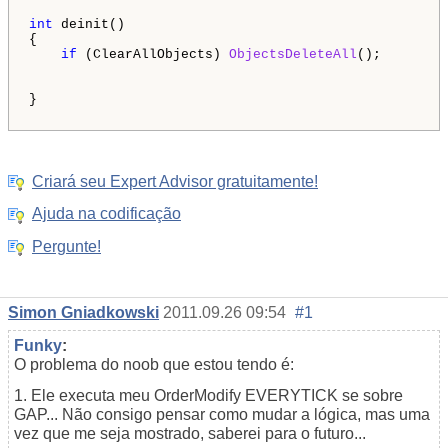
int
 deinit()

{

if
 (ClearAllObjects) 
ObjectsDeleteAll
();

}

Criará seu Expert Advisor gratuitamente!
Ajuda na codificação
Pergunte!
Simon Gniadkowski
2011.09.26 09:54
#1
Funky
:
O problema do noob que estou tendo é:
1. Ele executa meu OrderModify EVERYTICK se sobre
GAP... Não consigo pensar como mudar a lógica, mas uma
vez que me seja mostrado, saberei para o futuro...