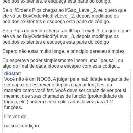
pedidos existentes, e esqueça esta parte do código.
Se o IfOrder's Pips chegar ao IfGap_Level_2, eu quero que
ele vá ao BuyOrderModifyLevel_2, depois modifique os
pedidos existentes e esqueça esta parte do código.
Se o Pips do pedido chegar ao IfGap_Level_3, eu quero que
ele vá ao BuyOrderModifyLevel_3, depois modifique os
pedidos existentes e esqueça esta parte do código
Espero não estar muito longe, a princípio pareceu simples.
Eu esperava poder simplesmente inserir uma "pausa"; ou
algo no final de cada bloco e escapar com este código...
diostar
:
Você não é um NOOB. A julgar pela habilidade elegante de
ser capaz de escrever e depois chamar funções, da
maneira como você fez. Você deve ser capaz de ver por si
mesmo, que suas chamadas de função (profundidade de
lógica, etc.) podem ser simplificadas talvez para 1-2
funções.
Em vez de:
na sua condição: