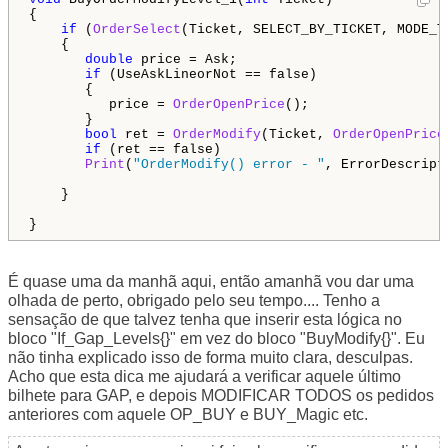
{

if
 (
OrderSelect
(Ticket, SELECT_BY_TICKET, MODE_TR
    {

double
 price = Ask;

if
 (UseAskLineorNot == false)

       {

          price = 
OrderOpenPrice
();

       }

bool
 ret = 
OrderModify
(Ticket, 
OrderOpenPrice
if
 (ret == false)

Print
(
"OrderModify() error - "
, ErrorDescript
    }

}
É quase uma da manhã aqui, então amanhã vou dar uma
olhada de perto, obrigado pelo seu tempo.... Tenho a
sensação de que talvez tenha que inserir esta lógica no
bloco "If_Gap_Levels{}" em vez do bloco "BuyModify{}". Eu
não tinha explicado isso de forma muito clara, desculpas.
Acho que esta dica me ajudará a verificar aquele último
bilhete para GAP, e depois MODIFICAR TODOS os pedidos
anteriores com aquele OP_BUY e BUY_Magic etc.