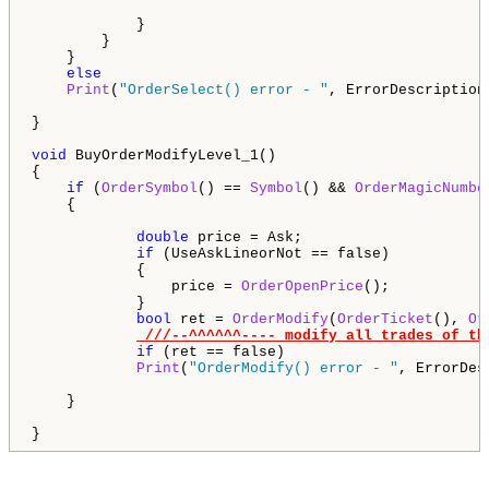
            }

        }

    }

else
Print
(
"OrderSelect() error - "
, ErrorDescription
}

void
 BuyOrderModifyLevel_1() 
{

if
 (
OrderSymbol
() == 
Symbol
() && 
OrderMagicNumbe
    {

double
 price = Ask;

if
 (UseAskLineorNot == false)

            {

                price = 
OrderOpenPrice
();

            }

bool
 ret = 
OrderModify
(
OrderTicket
(), 
Or
            if
 (ret == false)

Print
(
"OrderModify() error - "
, ErrorDes
    }
