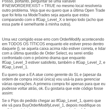
Posso, portanto, perguntar se uma variável
IFNEWORDEREXIST = TRUE no mesmo local resolveria
outro problema. Veja que eu quero que a última Open Trade
que foi feita na ModeTrades seja aquela que estou
comparando com o IfGap_Level_X o tempo todo (acho que
essa parte é semelhante à minha outra).
Uma vez corrigido esse erro com OrderModify acontecendo
em TODOS OS TÍTICOS enquanto ele estiver preso dentro
daquele {}, se aquela caixa acima não estiver correta, e lidar
com a última questão de Order Select, eu serei então
confrontado com o próximo drama que enquanto
IfGap_Level_3 estiver satisfeito, também o IfGap_Level_2, e
IfGap_Level_1.
Eu quero que a EA atue como gerente do SL e (apesar da
ordem de compra inicial única) vou usá-la para gerenciar
várias operações. A primeira compra foi apenas para que eu
pudesse voltar atrás, ok. Eu gostaria que este código fosse
assim:
Se o Pips do pedido chegar ao IfGap_Level_1, quero que
ele vá para BuyOrderModifyLevel_1, depois modifique os