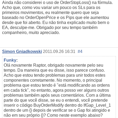
Ainda não considerei o uso de OrderStopLoss() na fórmula.
Acho que, como vou variar um pouco os SLs para os
primeiros movimentos, eu realmente quero que seja
baseado no OrderOpenPrice e os Pips que ele aumentou
desde que foi aberto. Eu não tinha explicado muito bem o
EA, desculpe-me. Obrigado por seu tempo também
companheiro, muito apreciado.
Simon Gniadkowski
2011.09.26 16:31
#4
Funky
:
Olá novamente Raptor, obrigado novamente pelo seu
tempo. Da maneira que eu disse, isso parece confuso.
Acho que estou tendo problemas para unir todos estes
componentes corretamente. No momento, o principal
problema que estou tendo é "está modificando as ordens
em cada tick", no entanto, agora posso ver alguns outros
problemas também após seus comentários. Com a última
parte do que você disse, se eu o entendi, você pretende
inserir o código BuyOrderModify dentro do IfGap_Level_1
dentro de um {} depois de verificar se o Gap foi atingido e
não em seu próprio {}? Como neste exemplo abaixo?