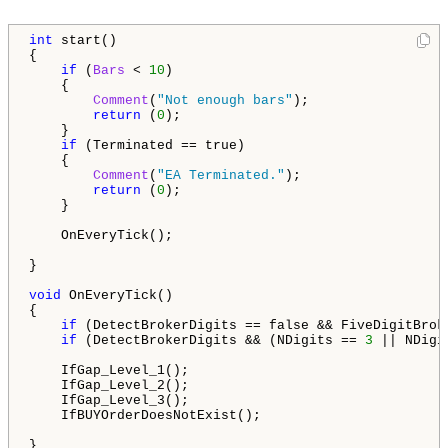
int
 start()

{

if
 (
Bars
 < 
10
)

    {

Comment
(
"Not enough bars"
);

return
 (
0
);

    }

if
 (Terminated == true)

    {

Comment
(
"EA Terminated."
);

return
 (
0
);

    }

    OnEveryTick();

}

void
 OnEveryTick()

{

if
 (DetectBrokerDigits == false && FiveDigitBrok
if
 (DetectBrokerDigits && (NDigits == 
3
 || NDigi
    IfGap_Level_1();

    IfGap_Level_2();

    IfGap_Level_3();

    IfBUYOrderDoesNotExist();

}
