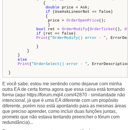
               {

double
 price = Ask;

if
 (UseAskLineorNot == false)

                {

                 price = 
OrderOpenPrice
();

                 }

bool
 ret = 
OrderModify
(
OrderTicket
(), 
Or
if
 (ret == false)

Print
(
"OrderModify() error - "
, ErrorDes
            }

        }

    }

else
Print
(
"OrderSelect() error - "
, ErrorDescription
}
E você sabe, estou me sentindo como dejavue com minha
outra EA de certa forma agora que essa caixa está tomando
forma (aqui https://forum.mql4.com/42870 - similaridade não
intencional, já que é uma EA diferente com um propósito
diferente, porém isso está apontando para as mesmas áreas
que preciso aprender, como incluir duas funções juntas,
prometo que não estava tentando preencher o fórum com
redundância)...