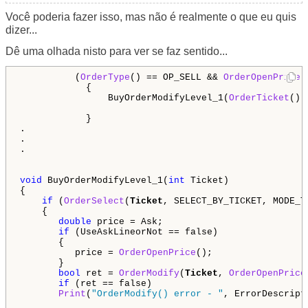
Você poderia fazer isso, mas não é realmente o que eu quis
dizer...
Dê uma olhada nisto para ver se faz sentido...
          (
OrderType
() == OP_SELL && 
OrderOpenPrice
(
            {

                BuyOrderModifyLevel_1(
OrderTicket
() 
            }

.

.

.

void
 BuyOrderModifyLevel_1(
int
 Ticket)

{

if
 (
OrderSelect
(
Ticket
, SELECT_BY_TICKET, MODE_TR
    {

double
 price = Ask;

if
 (UseAskLineorNot == false)

       {

          price = 
OrderOpenPrice
();

       }

bool
 ret = 
OrderModify
(
Ticket
, 
OrderOpenPrice
if
 (ret == false)

Print
(
"OrderModify() error - "
, ErrorDescript