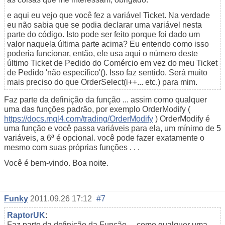
e aqui eu vejo que você fez a variável Ticket. Na verdade
eu não sabia que se podia declarar uma variável nesta
parte do código. Isto pode ser feito porque foi dado um
valor naquela última parte acima? Eu entendo como isso
poderia funcionar, então, ele usa aqui o número deste
último Ticket de Pedido do Comércio em vez do meu Ticket
de Pedido 'não específico'(). Isso faz sentido. Será muito
mais preciso do que OrderSelect(i++... etc.) para mim.
Faz parte da definição da função ... assim como qualquer
uma das funções padrão, por exemplo OrderModify (
https://docs.mql4.com/trading/OrderModify
) OrderModify é
uma função e você passa variáveis para ela, um mínimo de 5
variáveis, a 6ª é opcional. você pode fazer exatamente o
mesmo com suas próprias funções . . .
Você é bem-vindo. Boa noite.
Funky
2011.09.26 17:12
#7
RaptorUK
:
Faz parte da definição da Função . . como qualquer uma