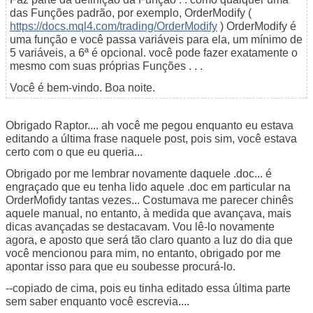
das Funções padrão, por exemplo, OrderModify (
https://docs.mql4.com/trading/OrderModify
) OrderModify é
uma função e você passa variáveis para ela, um mínimo de
5 variáveis, a 6ª é opcional. você pode fazer exatamente o
mesmo com suas próprias Funções . . .
Você é bem-vindo. Boa noite.
Obrigado Raptor.... ah você me pegou enquanto eu estava
editando a última frase naquele post, pois sim, você estava
certo com o que eu queria...
Obrigado por me lembrar novamente daquele .doc... é
engraçado que eu tenha lido aquele .doc em particular na
OrderMofidy tantas vezes... Costumava me parecer chinês
aquele manual, no entanto, à medida que avançava, mais
dicas avançadas se destacavam. Vou lê-lo novamente
agora, e aposto que será tão claro quanto a luz do dia que
você mencionou para mim, no entanto, obrigado por me
apontar isso para que eu soubesse procurá-lo.
--copiado de cima, pois eu tinha editado essa última parte
sem saber enquanto você escrevia....