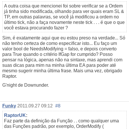
A outra coisa que mencionei foi sobre verificar se a Ordem
já tinha sido modificada, olhando para ver quais eram SL &
TP, em outras palavras, se você já modificou a ordem no
último tick, não a faça novamente neste tick . . . é que o que
você estava procurando fazer ?
Sim, é exatamente aqui que eu estou preso na verdade... Só
não tenho certeza de como especificar isto... Eu faço um
valor bool de NeedsModifying = falso, e depois converto
para True quando o critério IfGap for cumprido? Posso
pensar na lógica, apenas não na sintaxe, mas aprendi com
suas dicas para mim na minha última EA para poder até
mesmo sugerir minha última frase. Mais uma vez, obrigado
Raptor.
G'night de Downunder.
Funky
2011.09.27 09:12
#8
RaptorUK
:
Faz parte da definição da Função . . como qualquer uma
das Funções padrão, por exemplo, OrderModify (