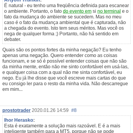
É natural - eu tenho uma freqüência definida para escanear
o ambiente. Portanto, o fato
do evento em
si
no terminal
e o
fato da mudança do ambiente se sucedem. Mas no meu
caso é o fato da mudança ambiental que é capturada, não
a chegada do evento. Isto tem seus méritos. Mas você os
nega de qualquer forma ;) Portanto, não há sentido em
debater.
Quais são os pontos fortes da minha negação? Eu tenho
apenas uma negação. Quero entender como as coisas
funcionam, e se só é possível entender coisas que não são
da minha mente, então não me sinto confortável em usá-las,
e qualquer coisa com a qual não me sinta confortável, eu
nego. Eu já lhe disse que você escreve mais cartas do que
eu consigo ler para o resto da minha vida. Não descarregue
em mim...
prostotrader
2020.01.26 14:59
#8
Ihor Herasko
:
Esta é exatamente a solução mais razoável. E é a mais
inteligente também para a MT5, porque não se pode