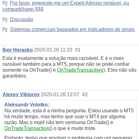
Por favor, empreste-me um Expert Advisor rentável, eu
compartilharei $$$
Discussão
Sistemas comerciais baseados em indicadores de sinais
Ihor Herasko
2020.01.26 11:33
#1
Esta é exatamente a solução mais razoável. E é o mais
razoável também para a MT5, porque não se pode confiar
somente na OnTrade() e
OnTradeTransaction()
. Eles não são
garantidos.
Alexey Viktorov
2020.01.26 12:07
#2
Aleksandr Volotko
:
Na verdade, esta é a minha pergunta. Estou usando o MT5
há muito tempo, mas tenho que usar o MT4 por alguma
razão. Mas o mql4 não tem nenhuma OnTrade() e
OnTradeTransaction()
o que é muito triste.
Portanto, tenho que resolver o problema com um pequeno