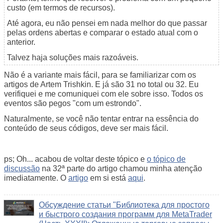
custo (em termos de recursos).
Até agora, eu não pensei em nada melhor do que passar
pelas ordens abertas e comparar o estado atual com o
anterior.
Talvez haja soluções mais razoáveis.
Não é a variante mais fácil, para se familiarizar com os
artigos de Artem Trishkin. E já são 31 no total ou 32. Eu
verifiquei e me comuniquei com ele sobre isso. Todos os
eventos são pegos "com um estrondo".
Naturalmente, se você não tentar entrar na essência do
conteúdo de seus códigos, deve ser mais fácil.
ps; Oh... acabou de voltar deste tópico e
o tópico de
discussão
na 32ª parte do artigo chamou minha atenção
imediatamente. O
artigo
em si está
aqui
.
Обсуждение статьи "Библиотека для простого
и быстрого создания программ для MetaTrader