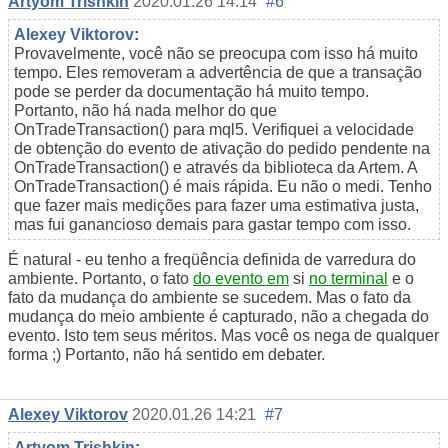
Artyom Trishkin
2020.01.26 14:14
#6
Alexey Viktorov
:
Provavelmente, você não se preocupa com isso há muito
tempo. Eles removeram a advertência de que a transação
pode se perder da documentação há muito tempo.
Portanto, não há nada melhor do que
OnTradeTransaction() para mql5. Verifiquei a velocidade
de obtenção do evento de ativação do pedido pendente na
OnTradeTransaction() e através da biblioteca da Artem. A
OnTradeTransaction() é mais rápida. Eu não o medi. Tenho
que fazer mais medições para fazer uma estimativa justa,
mas fui ganancioso demais para gastar tempo com isso.
É natural - eu tenho a freqüência definida de varredura do
ambiente. Portanto, o fato
do evento em
si
no terminal
e o
fato da mudança do ambiente se sucedem. Mas o fato da
mudança do meio ambiente é capturado, não a chegada do
evento. Isto tem seus méritos. Mas você os nega de qualquer
forma ;) Portanto, não há sentido em debater.
Alexey Viktorov
2020.01.26 14:21
#7
Artyom Trishkin
: