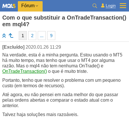
Login
Fórum
Com o que substituir a OnTradeTransaction()
em mql4?
1
2
...
9
[Excluído]
2020.01.26 11:29
Na verdade, esta é a minha pergunta. Estou usando o MT5
há muito tempo, mas tenho que usar o MT4 por alguma
razão. Mas o mql4 não tem nenhuma OnTrade() e
OnTradeTransaction()
o que é muito triste.
Portanto, tenho que resolver o problema com um pequeno
custo (em termos de recursos).
Até agora, eu não pensei em nada melhor do que passar
pelas ordens abertas e comparar o estado atual com o
anterior.
Talvez haja soluções mais razoáveis.