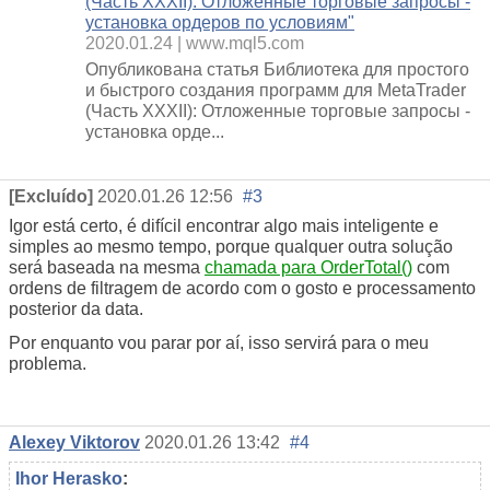
(Часть XXXII): Отложенные торговые запросы -
установка ордеров по условиям"
2020.01.24
www.mql5.com
Опубликована статья Библиотека для простого
и быстрого создания программ для MetaTrader
(Часть XXXII): Отложенные торговые запросы -
установка орде...
[Excluído]
2020.01.26 12:56
#3
Igor está certo, é difícil encontrar algo mais inteligente e
simples ao mesmo tempo, porque qualquer outra solução
será baseada na mesma
chamada para OrderTotal()
com
ordens de filtragem de acordo com o gosto e processamento
posterior da data.
Por enquanto vou parar por aí, isso servirá para o meu
problema.
Alexey Viktorov
2020.01.26 13:42
#4
Ihor Herasko
: