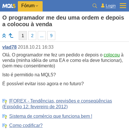
Login
Fórum
O programador me deu uma ordem e depois
a colocou à venda
1
2
...
9
vlad78
2018.10.21 16:33
Olá. O programador me fez um pedido e depois o
colocou
à
venda (minha idéia de uma EA e como ela deve funcionar),
(sem meu consentimento)
Isto é permitido na MQL5?
É possível evitar isso agora e no futuro?
[FOREX - Tendências, previsões e conseqüências
(Episódio 12: fevereiro de 2012)
Sistema de comércio que funciona bem !
Como codificar?