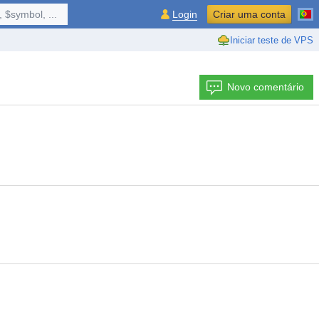
 $symbol, ...
Login
Criar uma conta
Iniciar teste de VPS
Novo comentário