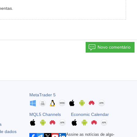
mentas.
Novo comentário
MetaTrader 5
MQL5 Channels
Economic Calendar
a
 de dados
Assine as notícias de algo-