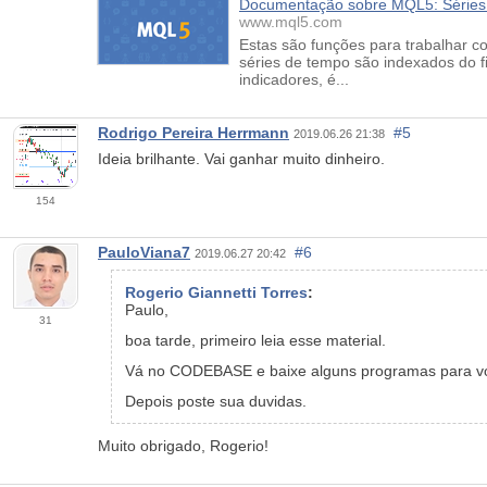
Documentação sobre MQL5: Séries 
www.mql5.com
Estas são funções para trabalhar c
séries de tempo são indexados do fi
indicadores, é...
Rodrigo Pereira Herrmann
#5
2019.06.26 21:38
Ideia brilhante. Vai ganhar muito dinheiro.
154
PauloViana7
#6
2019.06.27 20:42
Rogerio Giannetti Torres
:
Paulo,
31
boa tarde, primeiro leia esse material.
Vá no CODEBASE e baixe alguns programas para vo
Depois poste sua duvidas.
Muito obrigado, Rogerio!