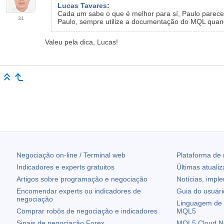
Lucas Tavares
:
Cada um sabe o que é melhor para sí, Paulo parec
31
Paulo, sempre utilize a documentação do MQL quando
Valeu pela dica, Lucas!
Negociação on-line / Terminal web
Plataforma de
Indicadores e experts gratuitos
Últimas atuali
Artigos sobre programação e negociação
Notícias, impl
Encomendar experts ou indicadores de
Guia do usuár
negociação
Linguagem de 
Comprar robôs de negociação e indicadores
MQL5
Sinais de negociação Forex
MQL5 Cloud N