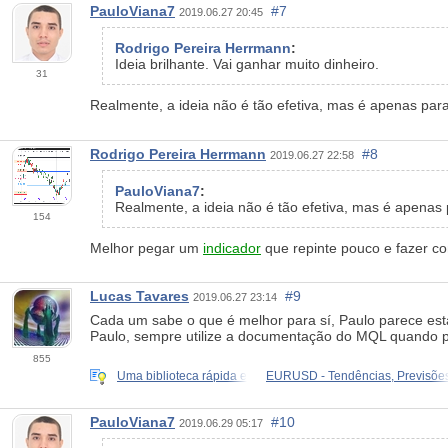
PauloViana7
#7
2019.06.27 20:45
Rodrigo Pereira Herrmann
:
Ideia brilhante. Vai ganhar muito dinheiro.
31
Realmente, a ideia não é tão efetiva, mas é apenas par
Rodrigo Pereira Herrmann
#8
2019.06.27 22:58
PauloViana7
:
Realmente, a ideia não é tão efetiva, mas é apenas
154
Melhor pegar um
indicador
que repinte pouco e fazer c
Lucas Tavares
#9
2019.06.27 23:14
Cada um sabe o que é melhor para sí, Paulo parece es
Paulo, sempre utilize a documentação do MQL quando pr
855
Uma biblioteca rápida e
EURUSD - Tendências, Previsõe
PauloViana7
#10
2019.06.29 05:17