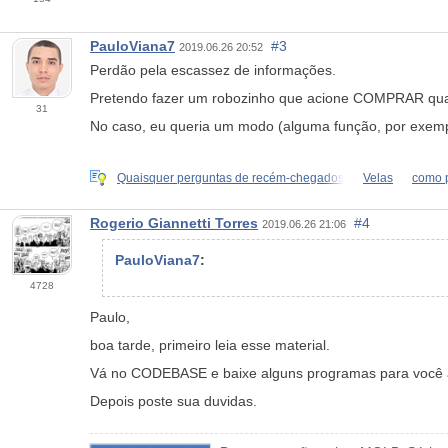
PauloViana7
#3
2019.06.26 20:52
Perdão pela escassez de informações.
Pretendo fazer um robozinho que acione COMPRAR quand
31
No caso, eu queria um modo (alguma função, por exemp
Quaisquer perguntas de recém-chegados
Velas
como p
Rogerio Giannetti Torres
#4
2019.06.26 21:06
PauloViana7
:
4728
Paulo,
boa tarde, primeiro leia esse material.
Vá no CODEBASE e baixe alguns programas para você 
Depois poste sua duvidas.