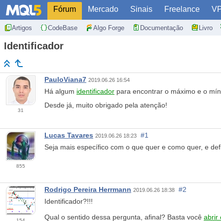
Fórum
Mercado
Sinais
Freelance
V
Artigos
CodeBase
Algo Forge
Documentação
Livro
Identificador
PauloViana7
2019.06.26 16:54
Há algum
identificador
para encontrar o máximo e o mín
Desde já, muito obrigado pela atenção!
31
Lucas Tavares
#1
2019.06.26 18:23
Seja mais específico com o que quer e como quer, e de
855
Rodrigo Pereira Herrmann
#2
2019.06.26 18:38
Identificador?!!!
Qual o sentido dessa pergunta, afinal? Basta você
abrir
154