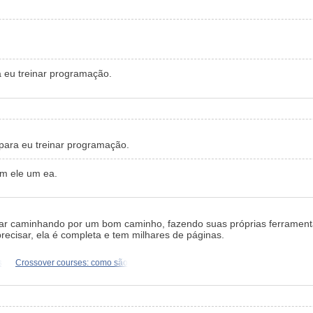
a eu treinar programação.
 para eu treinar programação.
om ele um ea.
tar caminhando por um bom caminho, fazendo suas próprias ferrament
ecisar, ela é completa e tem milhares de páginas.
s
Crossover courses: como são