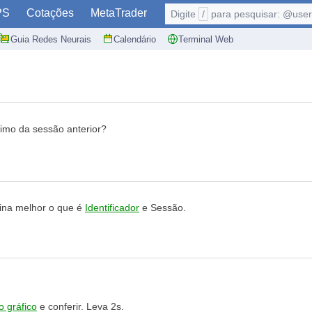
PS
Cotações
MetaTrader
Digite
/
para pesquisar: @user,
Guia Redes Neurais
Calendário
Terminal Web
imo da sessão anterior?
fina melhor o que é
Identificador
e Sessão.
 o gráfico
e conferir. Leva 2s.