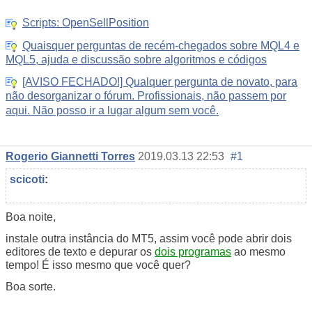
Scripts: OpenSellPosition
Quaisquer perguntas de recém-chegados sobre MQL4 e
MQL5, ajuda e discussão sobre algoritmos e códigos
[AVISO FECHADO!] Qualquer pergunta de novato, para
não desorganizar o fórum. Profissionais, não passem por
aqui. Não posso ir a lugar algum sem você.
Rogerio Giannetti Torres
2019.03.13 22:53
#1
scicoti
:
Boa noite,
instale outra instância do MT5, assim você pode abrir dois
editores de texto e depurar os
dois programas
ao mesmo
tempo! É isso mesmo que você quer?
Boa sorte.