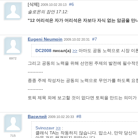
[삭제]
#6
2009.10.02 20:13
솔로몬의 잠언 17:12:
"12 어리석은 자가 어리석은 자보다 자식 없는 암곰을 만
Eugeni Neumoin
#7
2009.10.02 20:31
DC2008
писал(а)
>>
아마도 공동 노력으로 시장 이
6972
그리고 공동의 노력을 위해 선언된 주제의 발전에 필수적
----------
종종 주제 작성자는 공동의 노력으로 무언가를 하도록 요
----------
토픽 제목 외에 보고할 것이 없다면 토픽을 만드는 의미가
Василий
#8
2009.10.02 20:33
Svinozavr
>>
:
클래식 TA는 작동하지 않습니다. 맙소사, 만약 당신이
715
아무 것도 해결되지 않았습니다.