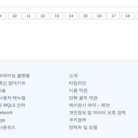
9
10
11
12
13
14
15
16
17
18
트레이딩 플랫폼
소개
최신 업데이트
타임라인
기술
이용 약관
사용자 매뉴얼
반복 결제 약관
 MQL5 언어
에이전시 계약 – 제안
etwork
개인정보 및 데이터 보호 정책
rge
쿠키정책
다운로드
연락처 및 요청