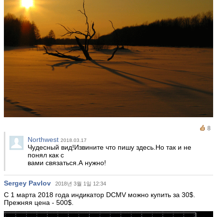
8
Northwest
2018.03.17
Чудесный вид!Извините что пишу здесь.Но так и не
понял как с
вами связаться.А нужно!
Sergey Pavlov
2018년 3월 1일 12:34
С 1 марта 2018 года индикатор DCMV можно купить за 30$.
Прежняя цена - 500$.