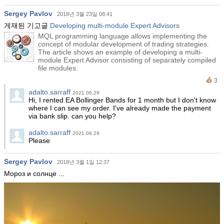
Sergey Pavlov
2018년 3월 23일 08:41
게재된 기고글
Developing multi-module Expert Advisors
MQL programming language allows implementing the
concept of modular development of trading strategies.
The article shows an example of developing a multi-
module Expert Advisor consisting of separately compiled
file modules.
3
adalto.sarraff
2021.06.29
Hi, I rented EA Bollinger Bands for 1 month but I don't know
where I can see my order. I've already made the payment
via bank slip. can you help?
adalto.sarraff
2021.06.29
Please
Sergey Pavlov
2018년 3월 1일 12:37
Мороз и солнце ...