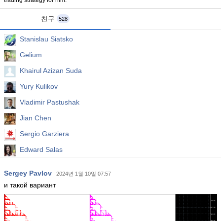
trading strategy for him.
친구
528
Stanislau Siatsko
Gelium
Khairul Azizan Suda
Yury Kulikov
Vladimir Pastushak
Jian Chen
Sergio Garziera
Edward Salas
Kourosh Hossein Davallou
Sergey Pavlov
2024년 1월 10일 07:57
tecnofinanza
и такой вариант