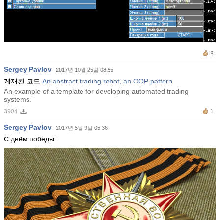
3
Sergey Pavlov
2017년 10월 25일 08:55
게재된 코드
An abstract trading robot, an OOP pattern
An example of a template for developing automated trading
systems.
3904
1
Sergey Pavlov
2017년 5월 9일 05:36
С днём победы!