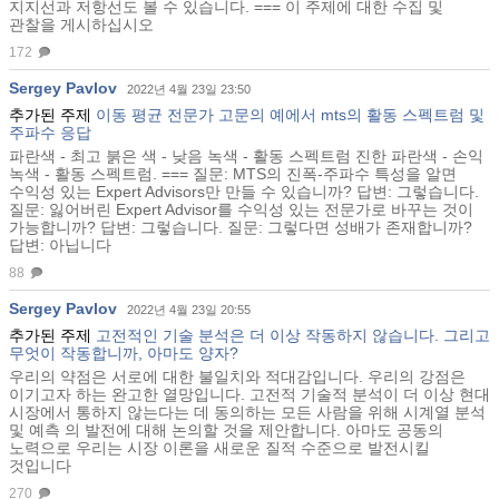
지지선과 저항선도 볼 수 있습니다. === 이 주제에 대한 수집 및
관찰을 게시하십시오
172
Sergey Pavlov
2022년 4월 23일 23:50
추가된 주제
이동 평균 전문가 고문의 예에서 mts의 활동 스펙트럼 및
주파수 응답
파란색 - 최고 붉은 색 - 낮음 녹색 - 활동 스펙트럼 진한 파란색 - 손익
녹색 - 활동 스펙트럼. === 질문: MTS의 진폭-주파수 특성을 알면
수익성 있는 Expert Advisors만 만들 수 있습니까? 답변: 그렇습니다.
질문: 잃어버린 Expert Advisor를 수익성 있는 전문가로 바꾸는 것이
가능합니까? 답변: 그렇습니다. 질문: 그렇다면 성배가 존재합니까?
답변: 아닙니다
88
Sergey Pavlov
2022년 4월 23일 20:55
추가된 주제
고전적인 기술 분석은 더 이상 작동하지 않습니다. 그리고
무엇이 작동합니까, 아마도 양자?
우리의 약점은 서로에 대한 불일치와 적대감입니다. 우리의 강점은
이기고자 하는 완고한 열망입니다. 고전적 기술적 분석이 더 이상 현대
시장에서 통하지 않는다는 데 동의하는 모든 사람을 위해 시계열 분석
및 예측 의 발전에 대해 논의할 것을 제안합니다. 아마도 공동의
노력으로 우리는 시장 이론을 새로운 질적 수준으로 발전시킬
것입니다
270