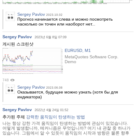
Sergey Pavlov
2023.10.02
Прогноз начинается слева и можно посмотреть
насколько он точен или наоборот нет...
Sergey Pavlov
2023년 6월 8일 07:09
게시된 스크린샷
EURUSD, M1
MetaQuotes Software Corp.
Demo
748
Sergey Pavlov
2023.06.08
Оказывается, будущее можно узнать (хотя бы для
индикатора)
Sergey Pavlov
2022년 4월 24일 01:52
추가된 주제
강력한 움직임이 탄생하는 방법
나는 항상 강한 가격 움직임이 탄생하는 방법에 관심이 있었습니다.
어떻게 발생합니까, 메커니즘은 무엇입니까? 여기 내 관찰 중 하나가
있습니다. 그림에서 알 수 있듯이 움직임의 시작과 방향은 물론 향후