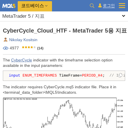
코드베이스
로그인
MetaTrader 5 / 지표
CyberCycle_Cloud_HTF - MetaTrader 5용 지표
Nikolay Kositsin
4977
(14)
The
CyberCycle
indicator with the timeframe selection option
available in the input parameters:
input
ENUM_TIMEFRAMES
 TimeFrame=
PERIOD_H4
;  
// Indic
The indicator requires CyberCycle.mq5 indicator file. Place it in
<terminal_data_folder>\MQL5\Indicators.