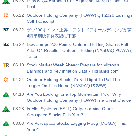
06.23
POWW Q4 Earnings Call Highlights Margin Gains, AI
Push
06.22
Outdoor Holding Company (POWW) Q4 2026 Earnings
Call Transcript
06.22
ダウ200ポイント上昇、アウトドアホールディングが第
4四半期決算発表後に下落
06.22
Dow Jumps 200 Points; Outdoor Holding Shares Fall
After Q4 Results - Outdoor Holding (NASDAQ:POWW),
Tenon
06.19
Stock Market Week Ahead: Prepare for Micron’s
Earnings and Key Inflation Data - TipRanks.com
04.24
Outdoor Holding Stock: It's Not Right To Pull The
Trigger On This Name (NASDAQ:POWW)
04.10
Are You Looking for a Top Momentum Pick? Why
Outdoor Holding Company (POWW) is a Great Choice
03.23
Is Elbit Systems (ESLT) Outperforming Other
Aerospace Stocks This Year?
03.03
Are Aerospace Stocks Lagging Moog (MOG.A) This
Year?