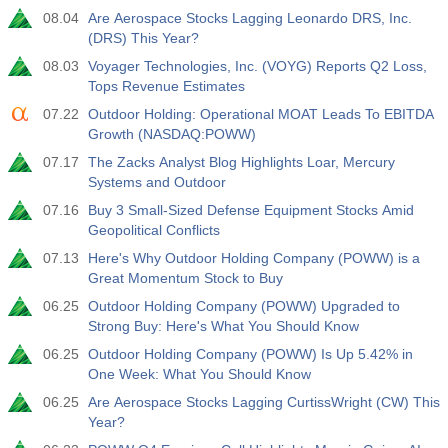
08.04
Are Aerospace Stocks Lagging Leonardo DRS, Inc.
(DRS) This Year?
08.03
Voyager Technologies, Inc. (VOYG) Reports Q2 Loss,
Tops Revenue Estimates
07.22
Outdoor Holding: Operational MOAT Leads To EBITDA
Growth (NASDAQ:POWW)
07.17
The Zacks Analyst Blog Highlights Loar, Mercury
Systems and Outdoor
07.16
Buy 3 Small-Sized Defense Equipment Stocks Amid
Geopolitical Conflicts
07.13
Here's Why Outdoor Holding Company (POWW) is a
Great Momentum Stock to Buy
06.25
Outdoor Holding Company (POWW) Upgraded to
Strong Buy: Here's What You Should Know
06.25
Outdoor Holding Company (POWW) Is Up 5.42% in
One Week: What You Should Know
06.25
Are Aerospace Stocks Lagging CurtissWright (CW) This
Year?