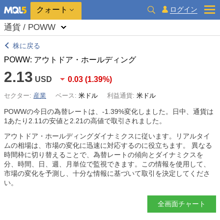
クォート
ログイン
通貨 / POWW
株に戻る
POWW: アウトドア・ホールディング
2.13
USD
0.03
(
1.39%
)
セクター:
産業
ベース:
米ドル
利益通貨:
米ドル
POWWの今日の為替レートは、
-1.39%
変化しました。日中、通貨は
1あたり2.11の安値と2.21の高値で取引されました。
アウトドア・ホールディングダイナミクスに従います。リアルタイ
ムの相場は、市場の変化に迅速に対応するのに役立ちます。 異なる
時間枠に切り替えることで、為替レートの傾向とダイナミクスを
分、時間、日、週、月単位で監視できます。この情報を使用して、
市場の変化を予測し、十分な情報に基づいて取引を決定してくださ
い。
全画面チャート