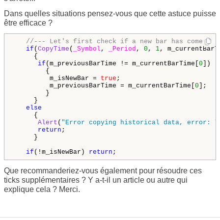
Dans quelles situations pensez-vous que cette astuce puisse
être efficace ?
//--- Let's first check if a new bar has come!   
if
(
CopyTime
(
_Symbol
, 
_Period
, 
0
, 
1
, m_currentBarT
     {

if
(m_previousBarTime != m_currentBarTime[
0
])

        {

         m_isNewBar = 
true
;

         m_previousBarTime = m_currentBarTime[
0
];

        }

     }

else
     {

Alert
(
"Error copying historical data, error: "
return
;

     }

if
(!m_isNewBar) 
return
;
Que recommanderiez-vous également pour résoudre ces
ticks supplémentaires ? Y a-t-il un article ou autre qui
explique cela ? Merci.