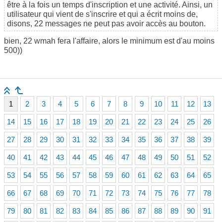
être à la fois un temps d'inscription et une activité. Ainsi, un
utilisateur qui vient de s'inscrire et qui a écrit moins de,
disons, 22 messages ne peut pas avoir accès au bouton.
bien, 22 wmah fera l'affaire, alors le minimum est d'au moins
500))
1
2
3
4
5
6
7
8
9
10
11
12
13
14
15
16
17
18
19
20
21
22
23
24
25
26
27
28
29
30
31
32
33
34
35
36
37
38
39
40
41
42
43
44
45
46
47
48
49
50
51
52
53
54
55
56
57
58
59
60
61
62
63
64
65
66
67
68
69
70
71
72
73
74
75
76
77
78
79
80
81
82
83
84
85
86
87
88
89
90
91