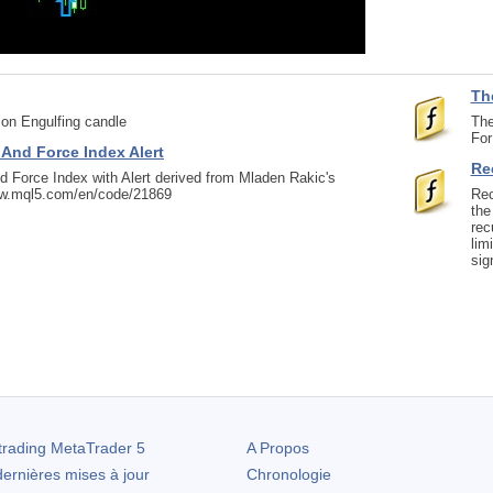
Th
ion Engulfing candle
The
For
 And Force Index Alert
Re
d Force Index with Alert derived from Mladen Rakic's
ww.mql5.com/en/code/21869
Rec
the
rec
lim
sig
trading
MetaTrader 5
A Propos
ernières mises à jour
Chronologie