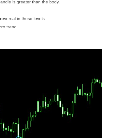
candle is greater than the body.
reversal in these levels.
ro trend.