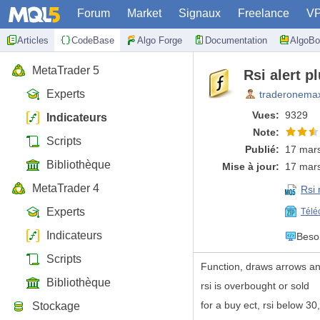
Forum
Market
Signaux
Freelance
V
Articles
CodeBase
Algo Forge
Documentation
AlgoBo
MetaTrader 5
Rsi alert p
Experts
traderonema
Vues:
9329
Indicateurs
Note:
Scripts
Publié:
17 mars
Bibliothèque
Mise à jour:
17 mars
MetaTrader 4
Rsi
Experts
Télé
Indicateurs
Beso
Scripts
Function, draws arrows an
Bibliothèque
rsi is overbought or sold
for a buy ect, rsi below 
Stockage