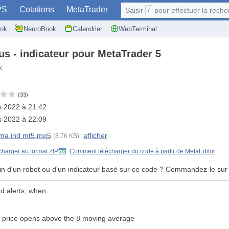
PS
Cotations
MetaTrader
Saisir
/
pour effectuer la recherche: @user, 
ok
NeuroBook
Calendrier
WebTerminal
lus - indicateur pour MetaTrader 5
x
(33)
 2022 à 21:42
 2022 à 22:09
 ma ind mt5.mq5
afficher
(8.76 KB)
charger au format ZIP
Comment télécharger du code à partir de MetaEditor
in d'un robot ou d'un indicateur basé sur ce code ? Commandez-le sur
d alerts, when
30, price opens above the 8 moving average