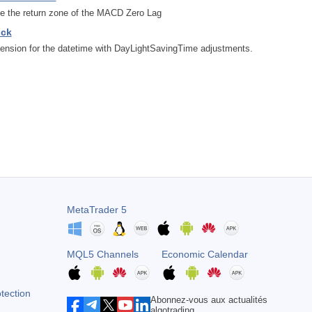
e the return zone of the MACD Zero Lag
ock
ension for the datetime with DayLightSavingTime adjustments.
MetaTrader 5
MQL5 Channels
Economic Calendar
otection
Abonnez-vous aux actualités
algotrading