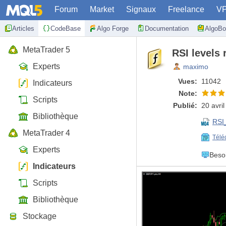
Forum
Market
Signaux
Freelance
V
Articles
CodeBase
Algo Forge
Documentation
AlgoBo
MetaTrader 5
RSI levels 
Experts
maximo
Vues:
11042
Indicateurs
Note:
Scripts
Publié:
20 avri
Bibliothèque
RSI
MetaTrader 4
Télé
Experts
Beso
Indicateurs
Scripts
Bibliothèque
Stockage