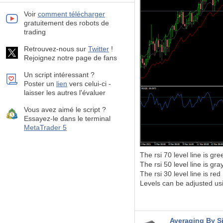
Voir
comment télécharger
gratuitement des robots de
trading
Retrouvez-nous sur
Twitter
!
Rejoignez notre page de fans
Un script intéressant ?
Poster un
lien
vers celui-ci -
laisser les autres l'évaluer
Vous avez aimé le script ?
Essayez-le dans le terminal
MetaTrader 5
The rsi 70 level line is gre
The rsi 50 level line is gra
The rsi 30 level line is red
Levels can be adjusted us
Averaging By S