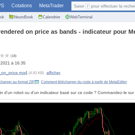
PS
Cotations
MetaTrader
Saisir
/
pour effectuer la recherche: @user, 
ok
NeuroBook
Calendrier
WebTerminal
rendered on price as bands - indicateur pour M
(18)
l 2021 à 16:35
_on_price.mq4
afficher
(4.83 KB)
charger au format ZIP
Comment télécharger du code à partir de MetaEditor
in d'un robot ou d'un indicateur basé sur ce code ? Commandez-le sur