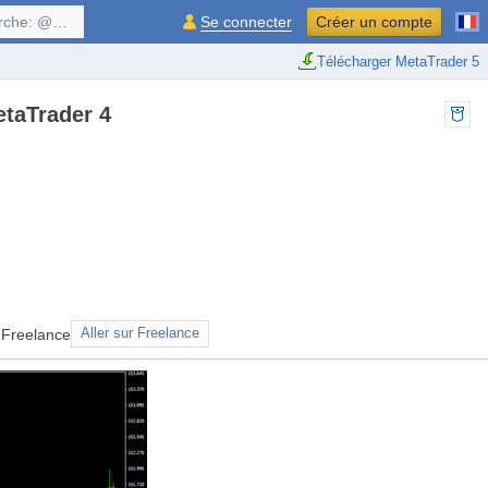
$symbol, ...
Se connecter
Créer un compte
Télécharger MetaTrader 5
etaTrader 4
 Freelance
Aller sur Freelance