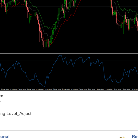
en
y
ing Level_Adjust.
ignal
Re