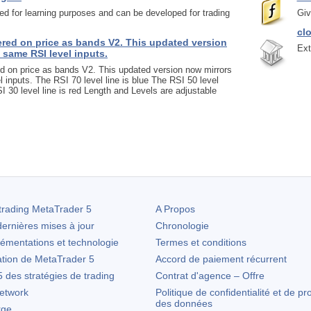
d for learning purposes and can be developed for trading
Giv
cl
ered on price as bands V2. This updated version
Ext
 same RSI level inputs.
ed on price as bands V2. This updated version now mirrors
 inputs. The RSI 70 level line is blue The RSI 50 level
SI 30 level line is red Length and Levels are adjustable
trading
MetaTrader 5
A Propos
ernières mises à jour
Chronologie
lémentations et technologie
Termes et conditions
ation de
MetaTrader 5
Accord de paiement récurrent
des stratégies de trading
Contrat d'agence – Offre
etwork
Politique de confidentialité et de pr
des données
rge