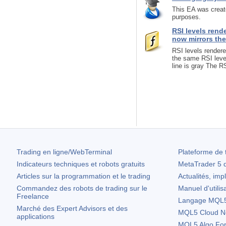
This EA was create
purposes.
RSI levels rend
now mirrors the
RSI levels render
the same RSI level
line is gray The R
Trading en ligne/WebTerminal
Plateforme de 
Indicateurs techniques et robots gratuits
MetaTrader 5
d
Articles sur la programmation et le trading
Actualités, imp
Commandez des robots de trading sur le
Manuel d'utilis
Freelance
Langage MQL5 
Marché des Expert Advisors et des
MQL5 Cloud N
applications
MQL5 Algo Fo