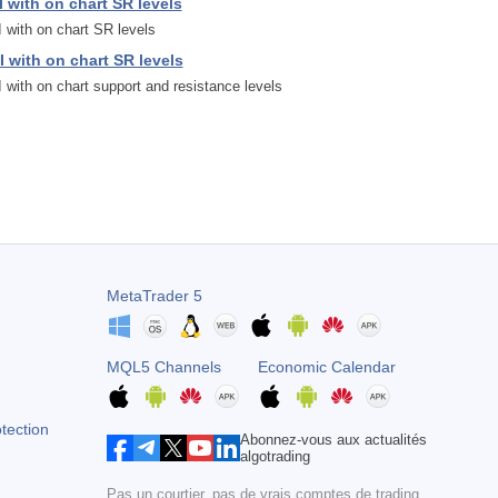
 with on chart SR levels
 with on chart SR levels
I with on chart SR levels
 with on chart support and resistance levels
MetaTrader 5
MQL5 Channels
Economic Calendar
otection
Abonnez-vous aux actualités
algotrading
Pas un courtier, pas de vrais comptes de trading