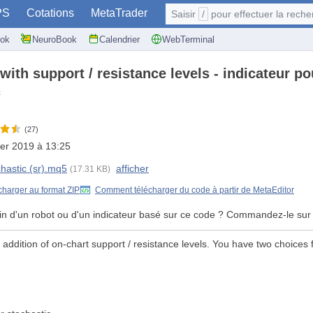
PS
Cotations
MetaTrader
Saisir
/
pour effectuer la recherche: @user, 
ok
NeuroBook
Calendrier
WebTerminal
with support / resistance levels - indicateur p
c
(27)
ier 2019 à 13:25
hastic (sr).mq5
afficher
(17.31 KB)
charger au format ZIP
Comment télécharger du code à partir de MetaEditor
in d'un robot ou d'un indicateur basé sur ce code ? Commandez-le sur
addition of on-chart support / resistance levels. You have two choices for