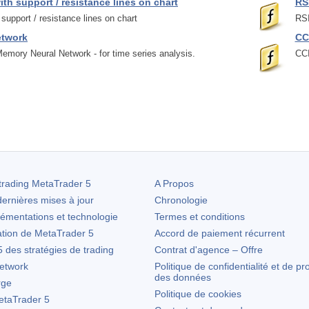
with support / resistance lines on chart
RSI
h support / resistance lines on chart
RSI
etwork
CC
emory Neural Network - for time series analysis.
CCI
trading
MetaTrader 5
A Propos
ernières mises à jour
Chronologie
lémentations et technologie
Termes et conditions
ation de
MetaTrader 5
Accord de paiement récurrent
des stratégies de trading
Contrat d'agence – Offre
etwork
Politique de confidentialité et de pr
des données
rge
Politique de cookies
taTrader 5