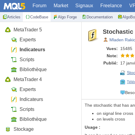
Forum
Market
Signaux
Freelance
V
Articles
CodeBase
Algo Forge
Documentation
AlgoBo
MetaTrader 5
Stochastic 
Experts
Mladen Raki
Vues:
15485
Indicateurs
Note:
Scripts
Publié:
17 janv
Bibliothèque
Stoc
MetaTrader 4
Télé
Experts
Beso
Indicateurs
The stochastic that has an 
Scripts
on signal line cross
Bibliothèque
on levels cross
Usage :
Stockage