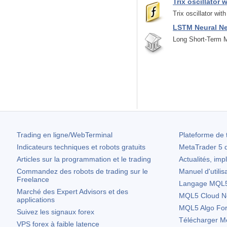
Trix oscillator 
Trix oscillator wit
LSTM Neural N
Long Short-Term M
Trading en ligne/WebTerminal
Plateforme de 
Indicateurs techniques et robots gratuits
MetaTrader 5
d
Articles sur la programmation et le trading
Actualités, imp
Commandez des robots de trading sur le
Manuel d'utilis
Freelance
Langage MQL5 
Marché des Expert Advisors et des
MQL5 Cloud N
applications
MQL5 Algo Fo
Suivez les signaux forex
Télécharger
Me
VPS forex à faible latence