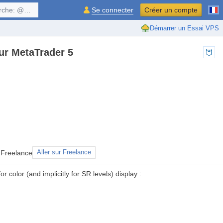
$symbol, ...
Se connecter
Créer un compte
Démarrer un Essai VPS
our MetaTrader 5
 Freelance
Aller sur Freelance
 color (and implicitly for SR levels) display :