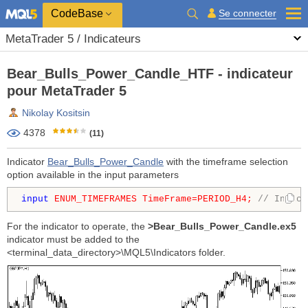
CodeBase
Se connecter
MetaTrader 5 / Indicateurs
Bear_Bulls_Power_Candle_HTF - indicateur
pour MetaTrader 5
Nikolay Kositsin
4378
(11)
Indicator
Bear_Bulls_Power_Candle
with the timeframe selection
option available in the input parameters
input 
ENUM_TIMEFRAMES TimeFrame=
PERIOD_H4; 
// Indica
For the indicator to operate, the
>Bear_Bulls_Power_Candle.ex5
indicator must be added to the
<terminal_data_directory>\MQL5\Indicators folder.