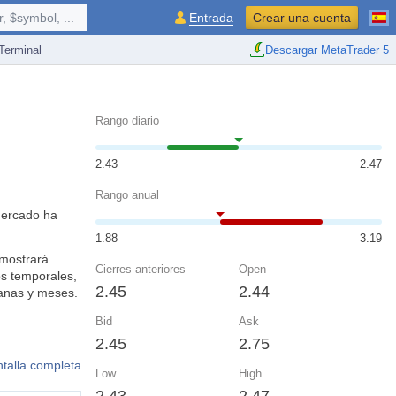
 $symbol, ...
Entrada
Crear una cuenta
erminal
Descargar MetaTrader 5
Rango diario
2.43
2.47
Rango anual
 mercado ha
1.88
3.19
 mostrará
Cierres anteriores
Open
s temporales,
2.45
2.44
manas y meses.
Bid
Ask
2.45
2.75
ntalla completa
Low
High