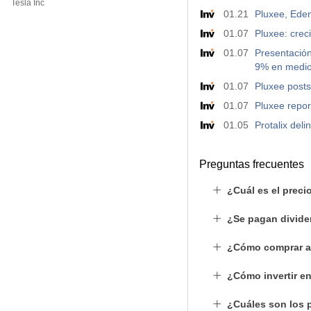
Tesla Inc
01.21
Pluxee, Eden
01.07
Pluxee: crec
01.07
Presentación
9% en medio
01.07
Pluxee posts
01.07
Pluxee repor
01.05
Protalix del
Preguntas frecuentes
¿Cuál es el preci
¿Se pagan divide
¿Cómo comprar a
¿Cómo invertir e
¿Cuáles son los p