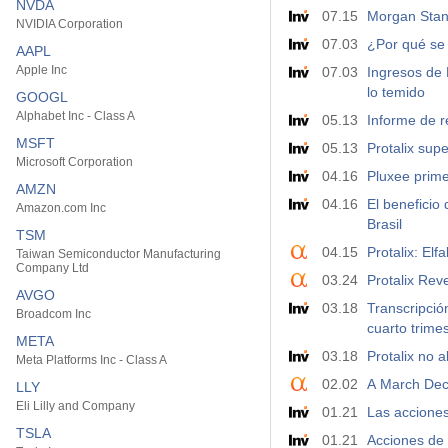
NVDA
07.15
Morgan Stanl
NVIDIA Corporation
07.03
¿Por qué se 
AAPL
Apple Inc
07.03
Ingresos de 
lo temido
GOOGL
Alphabet Inc - Class A
05.13
Informe de r
MSFT
05.13
Protalix sup
Microsoft Corporation
04.16
Pluxee prime
AMZN
04.16
El beneficio
Amazon.com Inc
Brasil
TSM
04.15
Protalix: El
Taiwan Semiconductor Manufacturing
Company Ltd
03.24
Protalix Re
AVGO
03.18
Transcripció
Broadcom Inc
cuarto trime
META
03.18
Protalix no 
Meta Platforms Inc - Class A
02.02
A March Dec
LLY
Eli Lilly and Company
01.21
Las acciones
TSLA
01.21
Acciones de 