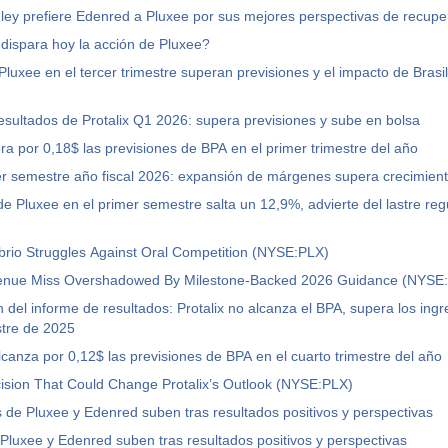
ey prefiere Edenred a Pluxee por sus mejores perspectivas de recupe
dispara hoy la acción de Pluxee?
Pluxee en el tercer trimestre superan previsiones y el impacto de Bras
esultados de Protalix Q1 2026: supera previsiones y sube en bolsa
era por 0,18$ las previsiones de BPA en el primer trimestre del año
r semestre año fiscal 2026: expansión de márgenes supera crecimient
 de Pluxee en el primer semestre salta un 12,9%, advierte del lastre reg
fabrio Struggles Against Oral Competition (NYSE:PLX)
venue Miss Overshadowed By Milestone-Backed 2026 Guidance (NYSE
n del informe de resultados: Protalix no alcanza el BPA, supera los ingr
stre de 2025
alcanza por 0,12$ las previsiones de BPA en el cuarto trimestre del año
ision That Could Change Protalix’s Outlook (NYSE:PLX)
 de Pluxee y Edenred suben tras resultados positivos y perspectivas
Pluxee y Edenred suben tras resultados positivos y perspectivas