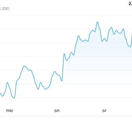
2
c (DE)