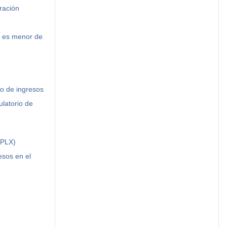
ración
il es menor de
o de ingresos
ulatorio de
:PLX)
esos en el