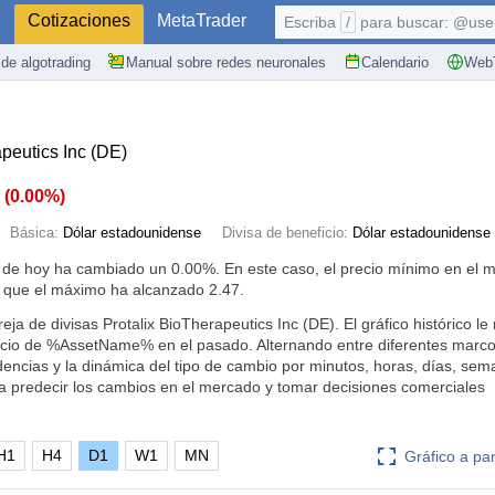
S
Cotizaciones
MetaTrader
Escriba
/
para buscar: @user,
de algotrading
Manual sobre redes neuronales
Calendario
WebT
peutics Inc (DE)
0
(
0.00%
)
Básica:
Dólar estadounidense
Divisa de beneficio:
Dólar estadounidense
X de hoy ha cambiado un
0.00%
. En este caso, el precio mínimo en el
 que el máximo ha alcanzado 2.47.
eja de divisas Protalix BioTherapeutics Inc (DE). El gráfico histórico le
cio de %AssetName% en el pasado. Alternando entre diferentes marco
dencias y la dinámica del tipo de cambio por minutos, horas, días, se
a predecir los cambios en el mercado y tomar decisiones comerciales
H1
H4
D1
W1
MN
Gráfico a pa