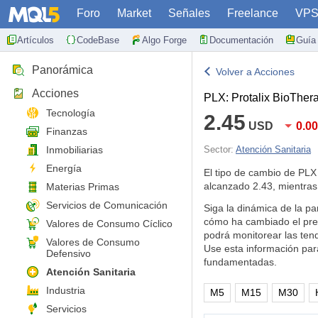
Foro
Market
Señales
Freelance
VP
Artículos
CodeBase
Algo Forge
Documentación
Guía 
Panorámica
Volver a Acciones
Acciones
PLX: Protalix BioThera
Tecnología
2.45
USD
0.0
Finanzas
Inmobiliarias
Sector:
Atención Sanitaria
Energía
El tipo de cambio de PL
alcanzado 2.43, mientras
Materias Primas
Servicios de Comunicación
Siga la dinámica de la par
cómo ha cambiado el pre
Valores de Consumo Cíclico
podrá monitorear las ten
Valores de Consumo
Use esta información par
Defensivo
fundamentadas.
Atención Sanitaria
Industria
M5
M15
M30
Servicios