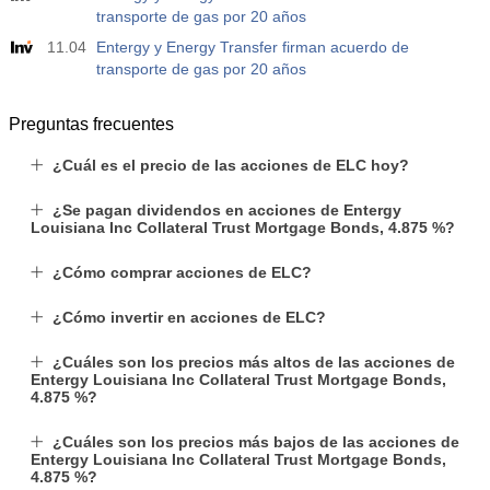
Act.
Pronós.
Prev.
transporte de gas por 20 años
USD
-17.2 K
11.04
Entergy y Energy Transfer firman acuerdo de
transporte de gas por 20 años
19:30
Posiciones Netas Especulativas de Nasdaq 100 de la
CFTC
USD
Preguntas frecuentes
Act.
Pronós.
Prev.
4.9 K
¿Cuál es el precio de las acciones de ELC hoy?
¿Se pagan dividendos en acciones de Entergy
Louisiana Inc Collateral Trust Mortgage Bonds, 4.875 %?
¿Cómo comprar acciones de ELC?
¿Cómo invertir en acciones de ELC?
¿Cuáles son los precios más altos de las acciones de
Entergy Louisiana Inc Collateral Trust Mortgage Bonds,
4.875 %?
¿Cuáles son los precios más bajos de las acciones de
Entergy Louisiana Inc Collateral Trust Mortgage Bonds,
4.875 %?