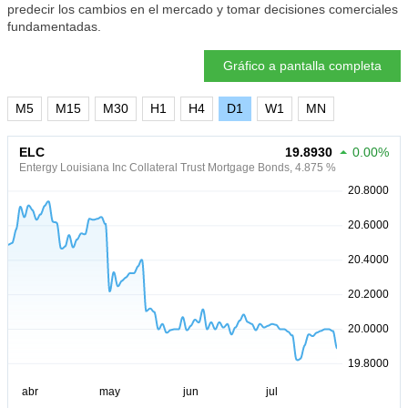
predecir los cambios en el mercado y tomar decisiones comerciales
fundamentadas.
Gráfico a pantalla completa
M5
M15
M30
H1
H4
D1
W1
MN
ELC
19.8930
0.00%
Entergy Louisiana Inc Collateral Trust Mortgage Bonds, 4.875 %