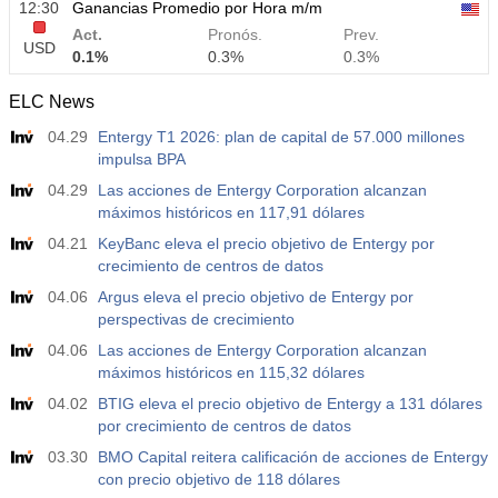
12:30
Ganancias Promedio por Hora m/m
Act.
Pronós.
Prev.
USD
0.1%
0.3%
0.3%
ELC News
12:30
Ganancias Promedio por Hora a/a
04.29
Entergy T1 2026: plan de capital de 57.000 millones
Act.
Pronós.
Prev.
USD
impulsa BPA
3.2%
3.5%
3.5%
04.29
Las acciones de Entergy Corporation alcanzan
máximos históricos en 117,91 dólares
12:30
Nóminas no Agrícolas Privadas
Act.
Pronós.
Prev.
04.21
KeyBanc eleva el precio objetivo de Entergy por
USD
30 K
40 K
30 K
crecimiento de centros de datos
04.06
Argus eleva el precio objetivo de Entergy por
12:30
U6 Tasa de Desempleo
perspectivas de crecimiento
Act.
Pronós.
Prev.
04.06
Las acciones de Entergy Corporation alcanzan
USD
7.9%
7.9%
7.9%
máximos históricos en 115,32 dólares
04.02
BTIG eleva el precio objetivo de Entergy a 131 dólares
17:00
Recuento de Plataformas Petrolíferas de EE.UU de
por crecimiento de centros de datos
Baker Hughes
03.30
BMO Capital reitera calificación de acciones de Entergy
USD
Act.
Pronós.
Prev.
con precio objetivo de 118 dólares
451