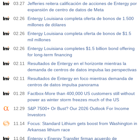
03.27
Jefferies reitera calificación de acciones de Entergy por
expansión de centro de datos de Meta
17:00
Recuento de plataformas petrolíferas en EE.UU. de
Baker Hughes
02.26
Entergy Louisiana completa oferta de bonos de 1.500
USD
millones de dólares
Act.
Pronós.
Prev.
588
02.26
Entergy Louisiana completa oferta de bonos de $1.5
mil millones
19:00
Crédito al Consumo de la FRS m/m
02.26
Entergy Louisiana completes $1.5 billion bond offering
Act.
Pronós.
Prev.
for long-term financing
USD
$​11.44 B
$​-0.18 B
02.11
Resultados de Entergy en el horizonte mientras la
demanda de centros de datos impulsa las perspectivas
19:30
Posiciones Netas Especulativas de Oro de la CFTC
02.11
Resultados de Entergy en foco mientras demanda de
Act.
Pronós.
Prev.
centros de datos impulsa panorama
USD
182.1 K
01.28
Factbox-More than 400,000 US customers still without
power as winter storm freezes much of the US
19:30
Posiciones Netas Especulativas de Crudo de la CFTC
12.29
S&P 7500+ Or Bust? Our 2026 Outlook For Income
Act.
Pronós.
Prev.
Investors
USD
120.1 K
11.14
Focus: Standard Lithium gets boost from Washington in
Arkansas lithium race
19:30
Posiciones Netas Especulativas de Oro de la CFTC
11.04
Entergy y Energy Transfer firman acuerdo de