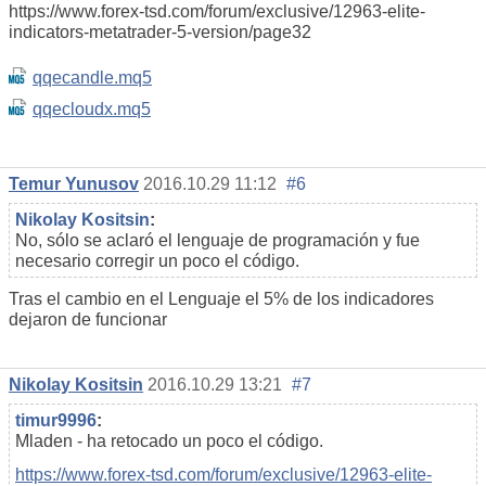
https://www.forex-tsd.com/forum/exclusive/12963-elite-
indicators-metatrader-5-version/page32
qqecandle.mq5
qqecloudx.mq5
Temur Yunusov
2016.10.29 11:12
#6
Nikolay Kositsin
:
No, sólo se aclaró el lenguaje de programación y fue
necesario corregir un poco el código.
Tras el cambio en el Lenguaje el 5% de los indicadores
dejaron de funcionar
Nikolay Kositsin
2016.10.29 13:21
#7
timur9996
:
Mladen - ha retocado un poco el código.
https://www.forex-tsd.com/forum/exclusive/12963-elite-