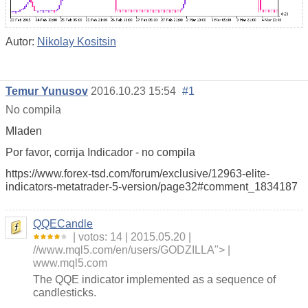
Autor:
Nikolay Kositsin
Temur Yunusov
2016.10.23 15:54
#1
No compila
Mladen
Por favor, corrija Indicador - no compila
https://www.forex-tsd.com/forum/exclusive/12963-elite-
indicators-metatrader-5-version/page32#comment_1834187
QQECandle
votos: 14
2015.05.20
//www.mql5.com/en/users/GODZILLA">
www.mql5.com
The QQE indicator implemented as a sequence of
candlesticks.