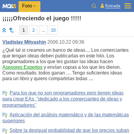
Entrada
Foro
¡¡¡¡¡Ofreciendo el juego !!!!!
1
2
...
10
Vladislav Mityashin
2006.10.22 09:36
¿Qué tal si creamos un banco de ideas.... Los comerciantes
que tengan ideas deben publicarlas en este hilo. Los
programadores a los que les gustan las ideas hacen
Asesores Expertos
y envían copias a los que les dieron.
Como resultado, todos ganan .... Tengo suficientes ideas
para un libro y quiero compartirlas todas ....
Para los que no son programadores pero tienen ideas
para crear EAs, "dedicado a los comerciantes de ideas y
programadores"
Aplicación del análisis matemático y de las matemáticas
superiores
Sobre la desigual probabilidad de que los precios suban